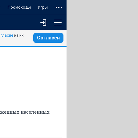
т
Промокоды
Игры
огласие
на их
Согласен
ложенных населенных