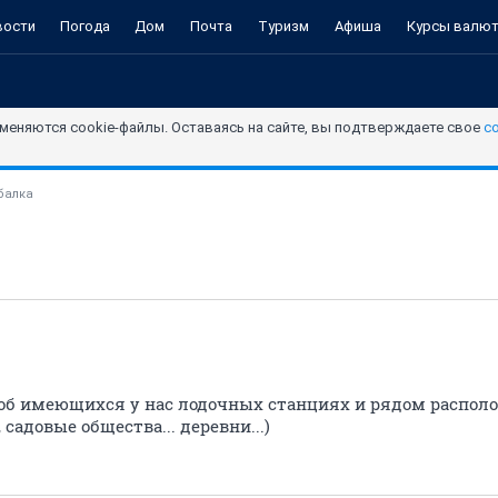
вости
Погода
Дом
Почта
Туризм
Афиша
Курсы валю
меняются cookie-файлы. Оставаясь на сайте, вы подтверждаете свое
с
балка
 об имеющихся у нас лодочных станциях и рядом распо
садовые общества... деревни...)