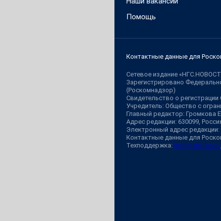
Наши вакансии
Помощь
Контактные данные для Роско
Сетевое издание «НГС.НОВОСТ
Зарегистрировано Федерально
(Роскомнадзор)
Свидетельство о регистрации
Учредитель: Общество с огр
Главный редактор: Громкова 
Адрес редакции: 630099, Россия,
Электронный адрес редакции:
Контактные данные для Роско
Техподдержка:
help@shkulev.ru