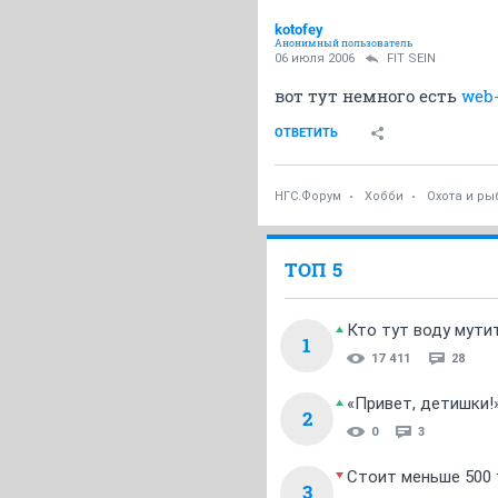
kotofey
Анонимный пользователь
06 июля 2006
FIT SEIN
вот тут немного есть
web
ОТВЕТИТЬ
НГС.Форум
Хобби
Охота и ры
ТОП 5
Кто тут воду мути
1
17 411
28
«Привет, детишки!
2
0
3
Стоит меньше 500 т
3