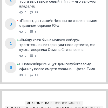
торги выставили серый Infiniti — его заложил
владелец
0
13
«Привет, детишки!» Чего вы не знали о самом
3
страшном сериале 90-х
0
3
«Выйду хотя бы на молоко соберу»:
4
трогательная история уличного артиста, его
куклы-дворника Семена Степановича
0
6
В Новосибирске ищут дом голубоглазому
5
сфинксу после смерти хозяина — фото Тима
0
11
ЗНАКОМСТВА В НОВОСИБИРСКЕ