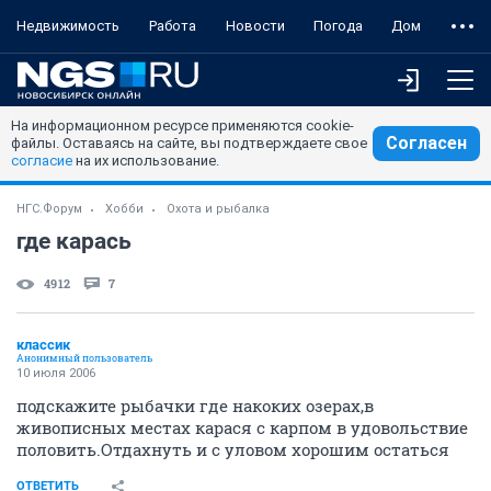
Недвижимость
Работа
Новости
Погода
Дом
На информационном ресурсе применяются cookie-
Согласен
файлы. Оставаясь на сайте, вы подтверждаете свое
согласие
на их использование.
НГС.Форум
Хобби
Охота и рыбалка
где карась
4912
7
классик
Анонимный пользователь
10 июля 2006
подскажите рыбачки где накоких озерах,в
живописных местах карася с карпом в удовольствие
половить.Отдахнуть и с уловом хорошим остаться
ОТВЕТИТЬ