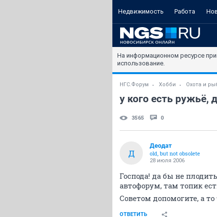
Недвижимость
Работа
Но
На информационном ресурсе при
использование.
НГС.Форум
Хобби
Охота и ры
у кого есть ружьё,
3565
0
Деодат
Д
old, but not obsolete
28 июля 2006
Господа! да бы не плодит
автофорум, там топик ес
Советом допомогите, а т
ОТВЕТИТЬ