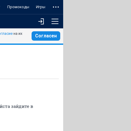
т
Промокоды
Игры
огласие
на их
Согласен
йста зайдите в