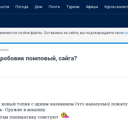
вости
Погода
Дом
Почта
Туризм
Афиша
Курсы валю
меняются cookie-файлы. Оставаясь на сайте, вы подтверждаете свое
с
балка
 дробовик помповый, сайга?
ь новый топик с одним названием (что наказуемо) пожалу
ть- Оружие в машину.
о там пневматику советуют.