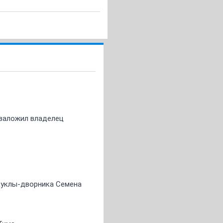
о заложил владелец
 куклы-дворника Семена