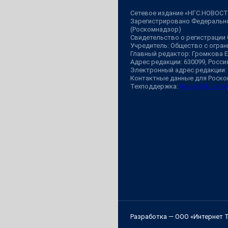
Сетевое издание «НГС.НОВОСТ
Зарегистрировано Федерально
(Роскомнадзор)
Свидетельство о регистрации
Учредитель: Общество с огр
Главный редактор: Громкова 
Адрес редакции: 630099, Россия,
Электронный адрес редакции:
Контактные данные для Роско
Техподдержка:
help@shkulev.ru
Разработка — ООО «Интернет 