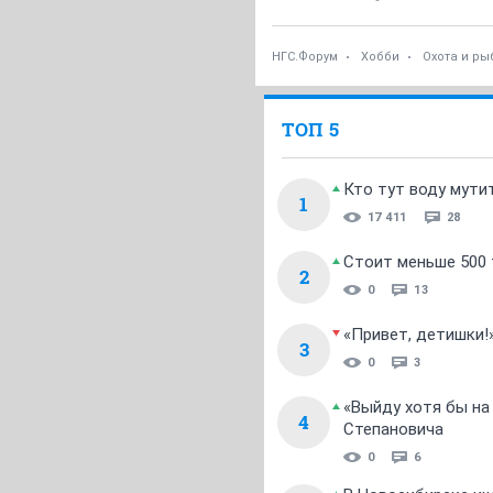
НГС.Форум
Хобби
Охота и ры
ТОП 5
Кто тут воду мути
1
17 411
28
Стоит меньше 500 т
2
0
13
«Привет, детишки!
3
0
3
«Выйду хотя бы на
4
Степановича
0
6