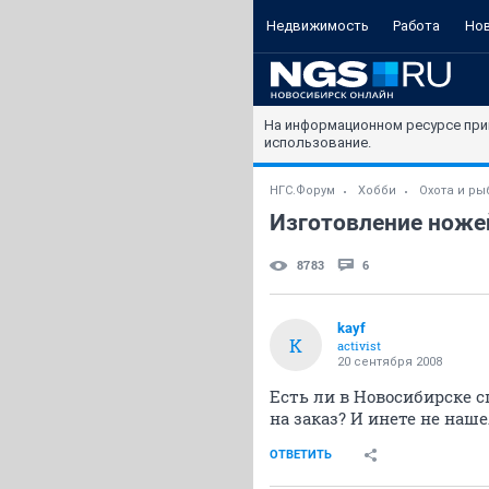
Недвижимость
Работа
Но
На информационном ресурсе при
использование.
НГС.Форум
Хобби
Охота и ры
Изготовление ноже
8783
6
kayf
K
activist
20 сентября 2008
Есть ли в Новосибирске
на заказ? И инете не наше
ОТВЕТИТЬ