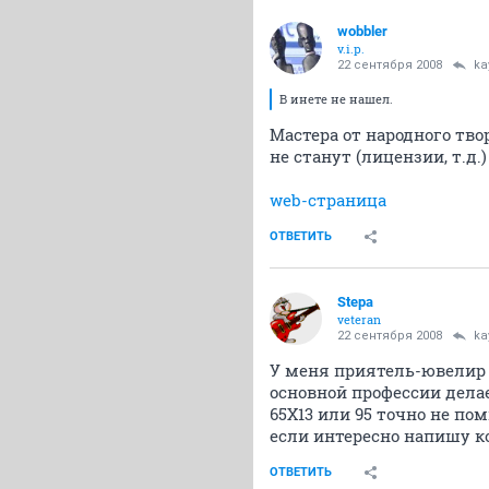
wobbler
v.i.p.
22 сентября 2008
ka
В инете не нашел.
Мастера от народного тво
не станут (лицензии, т.д.)
web-страница
ОТВЕТИТЬ
Stepa
veteran
22 сентября 2008
ka
У меня приятель-ювелир 
основной профессии дела
65Х13 или 95 точно не по
если интересно напишу к
ОТВЕТИТЬ