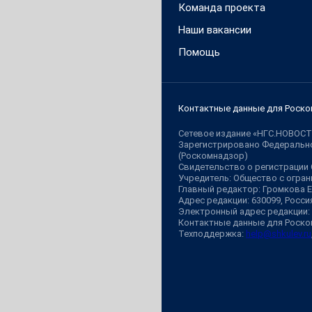
Команда проекта
Наши вакансии
Помощь
Контактные данные для Роско
Сетевое издание «НГС.НОВОСТ
Зарегистрировано Федерально
(Роскомнадзор)
Свидетельство о регистрации
Учредитель: Общество с огр
Главный редактор: Громкова 
Адрес редакции: 630099, Россия,
Электронный адрес редакции:
Контактные данные для Роско
Техподдержка:
help@shkulev.ru