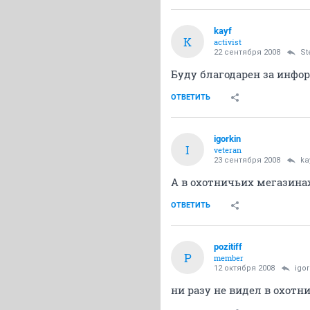
kayf
K
activist
22 сентября 2008
St
Буду благодарен за инфо
ОТВЕТИТЬ
igorkin
I
veteran
23 сентября 2008
ka
А в охотничьих мегазинах
ОТВЕТИТЬ
pozitiff
P
member
12 октября 2008
igor
ни разу не видел в охот