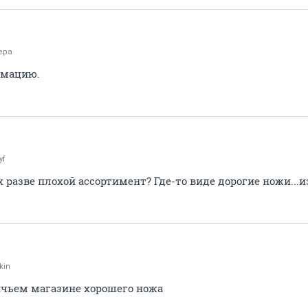
epa
рмацию.
yf
 разве плохой ассортимент? Где-то виде дорогие ножи...и
kin
ничьем магазине хорошего ножа