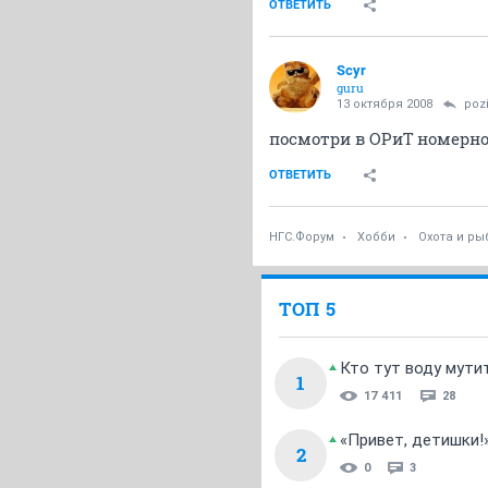
ОТВЕТИТЬ
Scyr
guru
13 октября 2008
pozi
посмотри в ОРиТ номерно
ОТВЕТИТЬ
НГС.Форум
Хобби
Охота и ры
ТОП 5
Кто тут воду мути
1
17 411
28
«Привет, детишки!
2
0
3