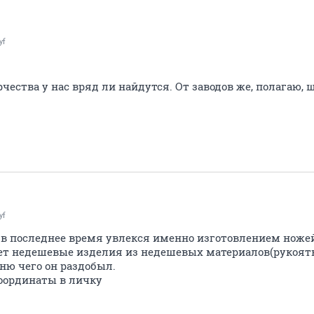
yf
рчества у нас вряд ли найдутся. От заводов же, полагаю,
yf
в последнее время увлекся именно изготовлением ножей
ет недешевые изделия из недешевых материалов(рукоять
мню чего он раздобыл.
оординаты в личку