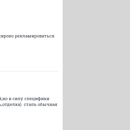
 широко рекламироваться
,но в силу специфики
,отделка). сталь обычная