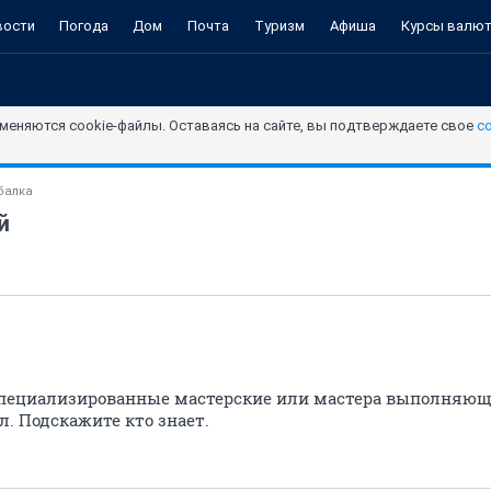
вости
Погода
Дом
Почта
Туризм
Афиша
Курсы валю
меняются cookie-файлы. Оставаясь на сайте, вы подтверждаете свое
с
балка
й
 специализированные мастерские или мастера выполняющ
л. Подскажите кто знает.