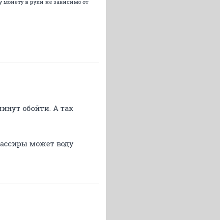
 монету в руки не зависимо от
минут обойти. А так
 Кассиры может воду