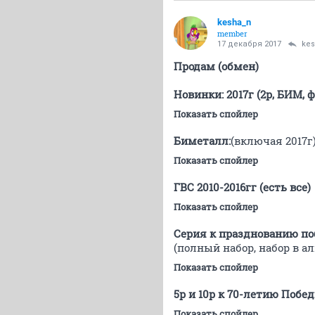
kesha_n
member
17 декабря 2017
ke
Продам (обмен)
Новинки: 2017г (2р, БИМ, 
Показать спойлер
Биметалл:
(включая 2017г
Показать спойлер
ГВС 2010-2016гг (есть все)
Показать спойлер
Серия к празднованию поб
(полный набор, набор в а
Показать спойлер
5р и 10р к 70-летию Побед
Показать спойлер