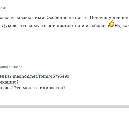
ansk
 рассчитываюсь ими. Особенно на почте. Поначалу девчен
. Думаю, что кому-то они достаются и из оборота
Ну, к
тоинформатор
елка? meshok.net/item/45795490
ликацию?
ивака? Это монета или жетон?