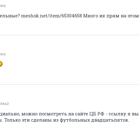
lary
дельные? meshok.net/item/65304658 Много их прям на это
lary
ebka2
циально, можно посмотреть на сайте ЦБ РФ - ссылку я вы
ы. Только эти сделаны из футбольных двадцатьпяток.