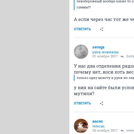
левобережный вообще какие то с
суммы!!!
А если через час тот же 
ОТВЕТИТЬ
serega
руки-ножницы
01 ноября 2017
Sell
У нас два отделения рядо
почему нет, носи хоть вес
только одну монету в руки не з
у них на сайте были усло
мутили?
ОТВЕТИТЬ
васяs
veteran
02 ноября 2017
sere