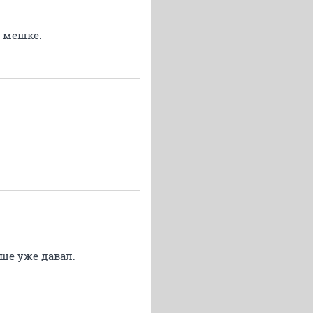
м мешке.
ше уже давал.