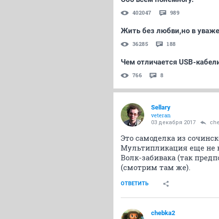
402047
989
Жить без любви,но в уваж
36285
188
Чем отличается USB-кабел
766
8
Sellary
veteran
03 декабря 2017
ch
Это самоделка из сочинск
Мультипликация еще не 
Волк-забивака (так пред
(смотрим там же).
ОТВЕТИТЬ
chebka2