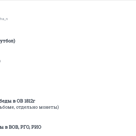
sha_n
футбол)
)
еды в ОВ 1812г
льбоме, отдельно монеты)
ы в ВОВ, РГО, РИО