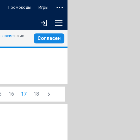
т
Промокоды
Игры
огласие
на их
Согласен
5
16
17
18