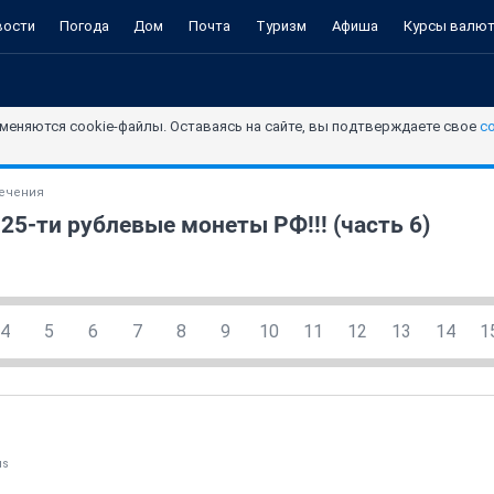
вости
Погода
Дом
Почта
Туризм
Афиша
Курсы валю
меняются cookie-файлы. Оставаясь на сайте, вы подтверждаете свое
с
лечения
 25-ти рублевые монеты РФ!!! (часть 6)
4
5
6
7
8
9
10
11
12
13
14
1
яs