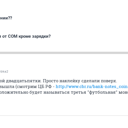
ении??
и от COM кроме зарядки?
ebka2
ой двадцатьпятки. Просто наклейку сделали поверх.
вышла (смотрим ЦБ РФ -
http://www.cbr.ru/bank-notes_coi
положительно будет называться третья "футбольная" мон