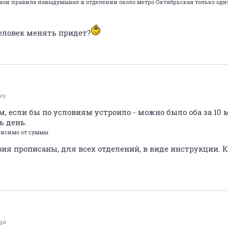
вои правила навыдумывал-в отделении около метро Октябрьская только одну
человек менять придет?
ary
м, если бы по условиям устроило - можно было оба за 10 
ь день.
ависимо от суммы
вия прописаны, для всех отделений, в виде инструкции.
ga