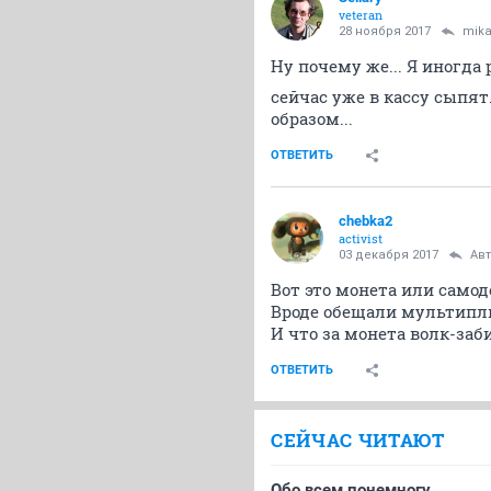
veteran
28 ноября 2017
mik
Ну почему же... Я иногда
сейчас уже в кассу сыпят
образом...
ОТВЕТИТЬ
chebka2
activist
03 декабря 2017
Ав
Вот это монета или самод
Вроде обещали мультип
И что за монета волк-заб
ОТВЕТИТЬ
СЕЙЧАС ЧИТАЮТ
Обо всем понемногу.