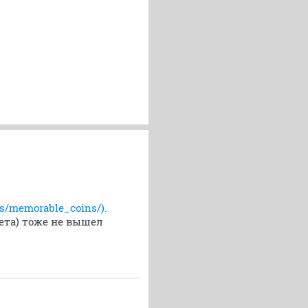
ns/memorable_coins/).
ета) тоже не вышел