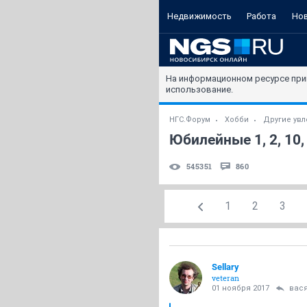
Недвижимость
Работа
Но
На информационном ресурсе при
использование.
НГС.Форум
Хобби
Другие ув
Юбилейные 1, 2, 10,
545351
860
1
2
3
Sellary
veteran
01 ноября 2017
вас