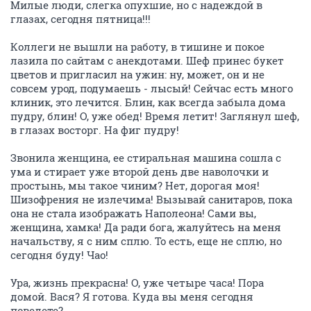
Милые люди, слегка опухшие, но с надеждой в
глазах, сегодня пятница!!!
Коллеги не вышли на работу, в тишине и покое
лазила по сайтам с анекдотами. Шеф принес букет
цветов и пригласил на ужин: ну, может, он и не
совсем урод, подумаешь - лысый! Сейчас есть много
клиник, это лечится. Блин, как всегда забыла дома
пудру, блин! О, уже обед! Время летит! Заглянул шеф,
в глазах восторг. На фиг пудру!
Звонила женщина, ее стиральная машина сошла с
ума и стирает уже второй день две наволочки и
простынь, мы такое чиним? Нет, дорогая моя!
Шизофрения не излечима! Вызывай санитаров, пока
она не стала изображать Наполеона! Сами вы,
женщина, хамка! Да ради бога, жалуйтесь на меня
начальству, я с ним сплю. То есть, еще не сплю, но
сегодня буду! Чао!
Ура, жизнь прекрасна! О, уже четыре часа! Пора
домой. Вася? Я готова. Куда вы меня сегодня
поведете?..