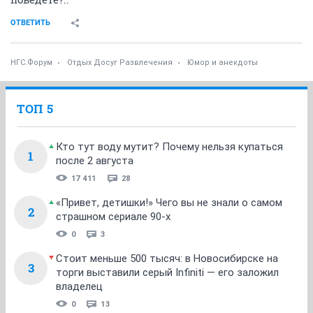
ОТВЕТИТЬ
НГС.Форум
Отдых Досуг Развлечения
Юмор и анекдоты
ТОП 5
Кто тут воду мутит? Почему нельзя купаться
1
после 2 августа
17 411
28
«Привет, детишки!» Чего вы не знали о самом
2
страшном сериале 90-х
0
3
Стоит меньше 500 тысяч: в Новосибирске на
3
торги выставили серый Infiniti — его заложил
владелец
0
13