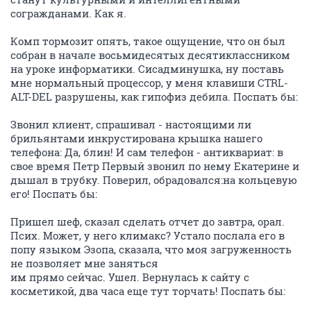
согражданами. Как я.
Комп тормозит опять, такое ощущение, что он был
собран в начале восьмидесятых десятиклассником
на уроке информатики. Сисадминушка, ну поставь
мне нормальный процессор, у меня клавиши CTRL-
ALT-DEL разрушены, как гипофиз дебила. Поспать бы:
Звонил клиент, спрашивал - настоящими ли
брильянтами инкрустирована крышка нашего
телефона: Да, блин! И сам телефон - антиквариат: в
свое время Петр Первый звонил по нему Екатерине и
дышал в трубку. Поверил, обрадовался:на кольцевую
его! Поспать бы:
Пришел шеф, сказал сделать отчет до завтра, орал.
Псих. Может, у него климакс? Устало послала его в
попу языком Эзопа, сказала, что моя загруженность
не позволяет мне заняться
им прямо сейчас. Ушел. Вернулась к сайту с
косметикой, два часа еще тут торчать! Поспать бы: