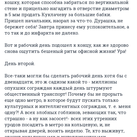
кошку, которая способна забраться по вертикальной
стене и прицельно нагадить в отверстие диаметром
в 5 мм продать Куклачеву за большие бабки.
Пришел начальник, наорал за что-то. Дурашка, не
бережет себя! Завтра принесу ему успокоительное, а
то так и до инфаркта не далеко.
Вот и рабочий день подошел к концу, как же здорово
снова ощутить бешеный ритм офисной жизни! Ура!
День второй.
Все-таки могли бы сделать рабочий день хотя бы с
двенадцати, это ж садизм какой то - миллионы
опухших сограждан каждый день штурмуют
общественный транспорт! Почему бы не прорыть
еще одно метро, в которое будут пускать только
культурных и интеллигентных сограждан, т. е. меня
одну?! А всех злобных гоблинов, зевающих так, что
страшно - а ну как засосет!- всех этих утренних
уродов посадить в метро на кольцевую, и, не
открывая дверей, возить неделю. Те, кто выживут,
станут культурными и интеллигентными