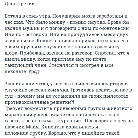
День третий
Встала в семь утра. Полушария мозга заработали в
час дня. Что было между - помню смутно. Вроде бы
звонил мужик и я поговорила с ним по-монгольски.
Или по - эстонски. Или на причудливой смеси двух
этих языков. Коллега прислал прикол, отослала его
своим друзьям, случайно включила в рассылку
шефа. Прибежал, вызвал на разговор. Спросил, что я
имела ввиду, когда прислала ему по почте
танцующий член. Стеснялся и смотрел в мое
декольте. Урод:
Звонила клиентка, у нее сын пылесосил квартиру и
случайно засосал хомячка. Грозилась подать на нас в
суд - почему мы не установили на своих пылесосах
противохомячные решетки?!
Требует возместить принесенный трупом животного
моральный ущерб, иначе она напишет статью в
газете, т. к. она сама - журналист.Поговорила с ней на
наречии Майя. Клиентка извинилась и
положила трубку. Хорошо, что у индейцев такой