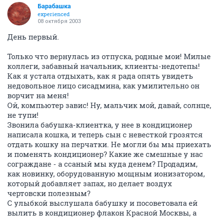
Барабашка
experienced
08 октября 2003
День первый.
Только что вернулась из отпуска, родные мои! Милые
коллеги, забавный начальник, клиенты-недотепы!
Как я устала отдыхать, как я рада опять увидеть
недовольное лицо сисадмина, как умилительно он
ворчит на меня!
Ой, компьютер завис! Ну, мальчик мой, давай, солнце,
не тупи!
Звонила бабушка-клиентка, у нее в кондиционер
написала кошка, и теперь сын с невесткой грозятся
отдать кошку на перчатки. Не могли бы мы приехать
и поменять кондиционер? Какие же смешные у нас
сограждане - а ссаный мы куда денем? Продадим,
как новинку, оборудованную мощным ионизатором,
который добавляет запах, но делает воздух
чертовски полезным?
С улыбкой выслушала бабушку и посоветовала ей
вылить в кондиционер флакон Красной Москвы, а