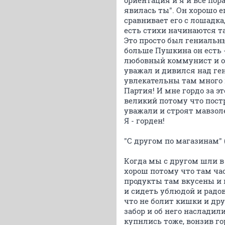
ориентация и я и все по
явилась ты". Он хорошо 
сравнивает его с лошадка
есть стихи начинаются т
Это просто был гениальн
больше Пушкина он есть 
любовный коммунист и ос
уважал и дивился над ген
увлекательны там много 
Партия! И мне гордо за э
великий потому что постр
уважали и строят мавзол
Я - горден!
"С другом по магазинам"
Когда мы с другом шли в 
хорош потому что там ча
продукты там вкусены и 
и сидеть ублюдой и радо
что не болит кишки и др
забор и об него насладил
купнлись тоже, вонзив го