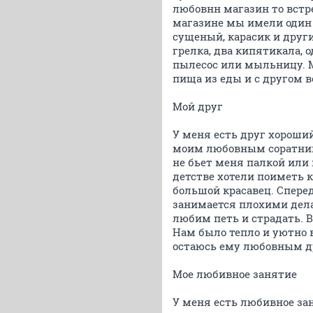
любовнн магазин то встре
магазине мы имели один б
сущеный, карасик и друг
грелка, два кипятикала, 
пылесос или мыльницу. М
пища из еды и с другом в
Мой друг
У меня есть друг хороши
моим любовным соратнико
не бьет меня палкой или 
детстве хотели поиметь 
большой красавец. Сперед
занимается плохими дела
любим петь и страдать. 
Нам было тепло и уютно 
остаюсь ему любовным д
Мое любивное занятие
У меня есть любивное зан