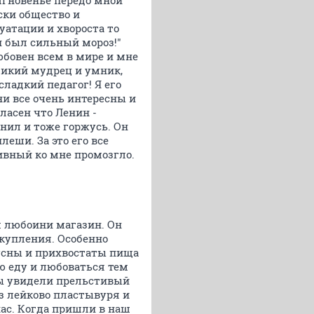
мгновенье передо мной
ски общество и
уатации и хвороста то
и был сильный мороз!"
юбовен всем в мире и мне
ликий мудрец и умник,
ладкий педагог! Я его
ни все очень интересны и
ласен что Ленин -
лнил и тоже горжусь. Он
еши. За это его все
ивный ко мне промозгло.
ш любоини магазин. Он
окупления. Особенно
усны и прихвостаты пища
ю еду и любоваться тем
мы увидели прельстивый
из лейково пластывуря и
нас. Когда пришли в наш