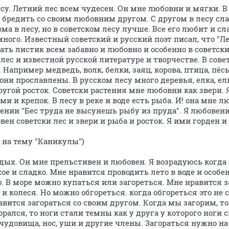
есу. Летний лес всем чудесен. Он мне любовни и мягки. 
 бредить со своим любовним другом. С другом в лесу сла
а в лесу, но в советском лесу лучше. Все его любит и сл
ного. Известный советский и русский поэт писал, что "Л
юхать листик всем забавно и любовно и особенно в советск
 лес и известной русской литературе и творчестве. В сов
Например медведь, волк, белки, заяц, корова, птица, пёсы
и прославлены. В русском лесу много деревья, елка, ель, 
другой росток. Советски растения мне любовни как звери.
и и крепок. В лесу в реке и воде есть рыба. И! она мне л
ении "Бес труда не высунешь рыбу из пруда". Я любовени
вен советски лес и звери и рыба и росток. Я ими горден и
 на тему "Каникулы")
дых. Он мне прельстивен и любовен. Я возрадуюсь когда 
хое и сладко. Мне нравится проводить лето в воде и особе
. В море можно купаться или загореться. Мне нравится з
и колеся. Но можно обгореться. когда обгореться это не с
вится загораться со своим другом. Когда мы загорим, т
орался, то ноги стали темны как у друга у которого ноги
 чудовища, нос, уши и другие члены. Загораться нужно на