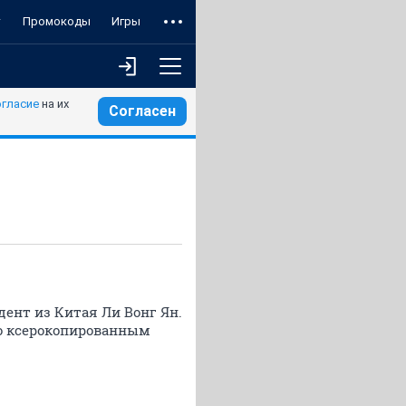
т
Промокоды
Игры
огласие
на их
Согласен
ент из Китая Ли Вонг Ян.
по ксерокопированным