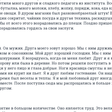
тили много другов и сладкого педагога из института. Вс
утылка, много молоки, хлебу, жопку, поридж, кока, еда 
ие овощи. В дуром магазин был разновообразелый штук! 
один сокритат, чайник посуда и другая техника, раскидуш
ы от всего этого возрадовались до плеши. Поздно приш
озрадовались гордясь за свои заслуги.
й. Он мужик. Друга моего зовут хорошо. Мы с ним дружим
м и союзником. Мой друг хороший господин. Мы с ним 
шнурками. Я возрадуюсь, когда он меня любит. Друг и я
корову или быка в деревне. Но потом решили поступить в
и у него лицо и глаза добрые. Ноги красавца смуглы н н
ми ни курит ни пьет. Я и друг любим гостевание. Он наш
Время был веселы и теплы. Я и мой любовный друг иногд
вместе. После поступка сюда мы распрощались и больше 
ругом.
ятие в большом количестве. Оно является труд. Это вели