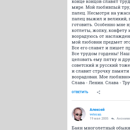
конце концов славят тру
мире. Мой любивпый труд
палец. Несмотря на ужас
палец выжил и великий, 
готовить. Особенно мне н
котлеты, жопку, конфету 
возрадуюсь от наслаждени
мой любовни предмет это
Все его славят и пишет п
Все трудом гордены! Наш
целовать ему пятку н дру
советский и русский тоже
и славит строчку памяти
возрадован. Мое любнвное
Слава - Ленин. Слава - Тру
ОТВЕТИТЬ
Aлексей
veteran
19 мая 2005
Аноним
Баян многолетный обыкнов