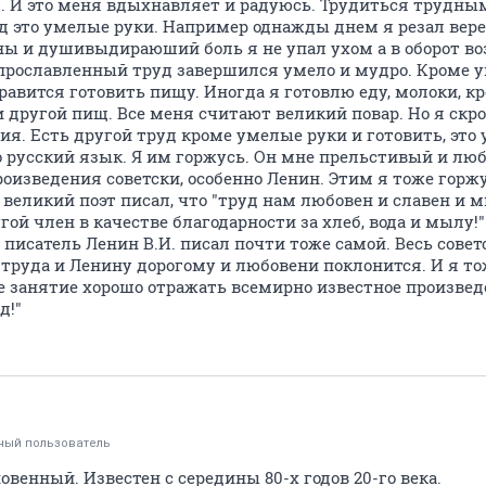
д. И это меня вдыхнавляет и радуюсь. Трудиться трудны
 это умелые руки. Например однажды днем я резал верев
ны и душивыдираюший боль я не упал ухом а в оборот во
прославленный труд завершился умело и мудро. Кроме 
равится готовить пищу. Иногда я готовлю еду, молоки, кр
и другой пищ. Все меня считают великий повар. Но я ск
я. Есть другой труд кроме умелые руки и готовить, это 
 русский язык. Я им горжусь. Он мне прельстивый и люб
роизведения советски, особенно Ленин. Этим я тоже горжус
 великий поэт писал, что "труд нам любовен и славен и 
гой член в качестве благодарности за хлеб, вода и мылу
 писатель Ленин В.И. писал почти тоже самой. Весь сове
 труда и Ленину дорогому и любовени поклонится. И я то
 занятие хорошо отражать всемирно известное произведе
д!"
ный пользователь
енный. Известен с середины 80-х годов 20-го века.