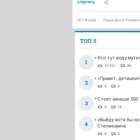
ОТВЕТИТЬ
НГС.Форум
Отдых Досуг Развле
ТОП 5
Кто тут воду мути
1
17 411
28
«Привет, детишки!
2
0
3
Стоит меньше 500 т
3
0
13
«Выйду хотя бы на
4
Степановича
0
6