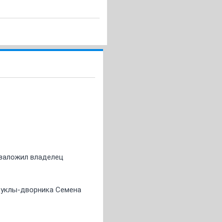
о заложил владелец
 куклы-дворника Семена