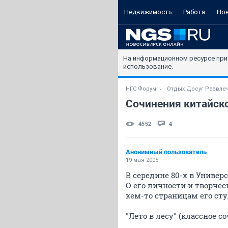
Недвижимость
Работа
Но
На информационном ресурсе при
использование.
НГС.Форум
Отдых Досуг Развле
Сочинения китайско
4552
4
Анонимный пользователь
19 мая 2005
В середине 80-х в Униве
О его личности и творче
кем-то страницам его сту
"Лето в лесу" (классное 