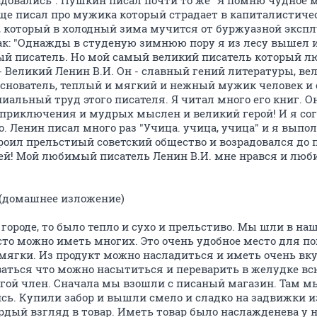
радовались". Пушкин писал почти то же "Я помню чудное 
еще писал про мужика который страдает в капиталистиче
, который в холодный зима мучится от буржуазной экспл
ак: "Однажды в студеную зимнюю пору я из лесу вышел 
ый писатель. Но мой самый великий писатель который л
- Великий Ленин В.И. Он - славный гений литературы, ве
нователь, теплый и мягкий и нежный мужик человек и с
иальный труд этого писателя. Я читал много его книг. О
приключения и мудрых мыслен и великий герой! И я сог
то. Ленин писал много раз "Учица. учица, учица" и я выпо
оил прельстиый советский общество и возрадовался до пл
ей! Мой любимый писатель Ленин В.И. мне нрався и люб
 (домашнее изложение)
городе, то было тепло и сухо и прельстиво. Мы шли в на
сто можно иметь многих. Это очень удобное место для п
мягки. Из продукт можно насладиться и иметь очень вк
ваться что можно насытиться и переварить в желудке вс
угой член. Сначала мы взошли с писаный магазин. Там 
ись. Купили забор и вышли смело и сладко на задвижки 
рдый взгляд в товар. Иметь товар было наслажденева у 