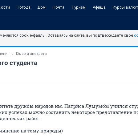
вости
Погода
Дом
Почта
Туризм
Афиша
Курсы валю
меняются cookie-файлы. Оставаясь на сайте, вы подтверждаете свое
с
чения
Юмор и анекдоты
го студента
рситете дружбы народов им. Патриса Лумумбы учился студ
ских успехах можно составить некоторое представление 
денческих работ.
сочинение на тему природы)