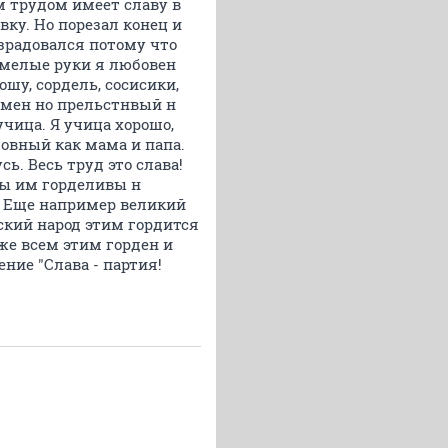
м трудом имеет славу в
ку. Но порезал конец и
зрадовался потому что
умелые руки я любовен
ошу, сордель, сосисики,
ромен но прельстнвый н
учица. Я учица хорошо,
овный как мама и папа.
ь. Весь труд это слава!
мы им горделивы н
!" Еще например великий
тский народ этим гордится
же всем этим горден и
ние "Слава - партия!