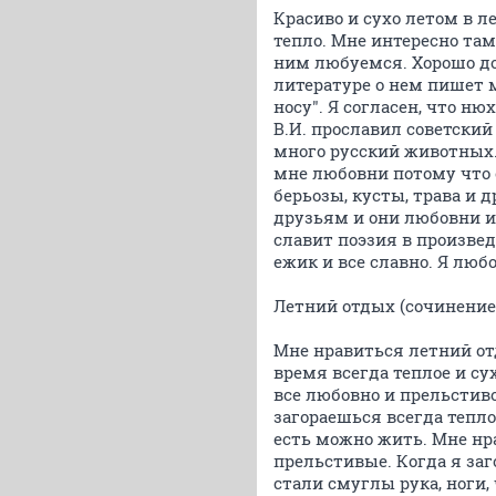
Красиво и сухо летом в л
тепло. Мне интересно там
ним любуемся. Хорошо дом
литературе о нем пишет м
носу". Я согласен, что н
В.И. прославил советский
много русский животных. 
мне любовни потому что он
берьозы, кусты, трава и 
друзьям и они любовни им
славит поэзия в произвед
ежик и все славно. Я любо
Летний отдых (сочинение
Мне нравиться летний от
время всегда теплое и су
все любовно и прельстиво
загораешься всегда тепло 
есть можно жить. Мне нра
прельстивые. Когда я заг
стали смуглы рука, ноги,