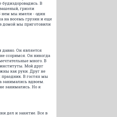
е будиздоровадись. В
квашеный, гризли
В нем мы имели - один
ка на восемь грузин и еще
ев домой мы приготовили
 давно. Он является
не ссоримся. Он никогда
 мечтательные много. В
 институты. Мой друг
ежны как руки. Друг не
 праздник. В гостях мы
а занимались вдвоем.
не занимались. Но я
ки дел и занятие. Все в