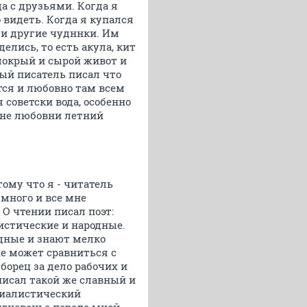
а с друзьями. Когда я
 видеть. Когда я купался
 и другие чудннки. Им
елись, то есть акула, кит
 мокрый и сырой живот и
ый писатель писал что
тся и любовно там всем
 советски вода, особенно
 Мне любовни летний
ому что я - читатель
много и все мне
О чтении писал поэт:
истические и народные.
одные и знают мелко
не может сравниться с
борец за дело рабочих и
писал такой же славный и
циалистический