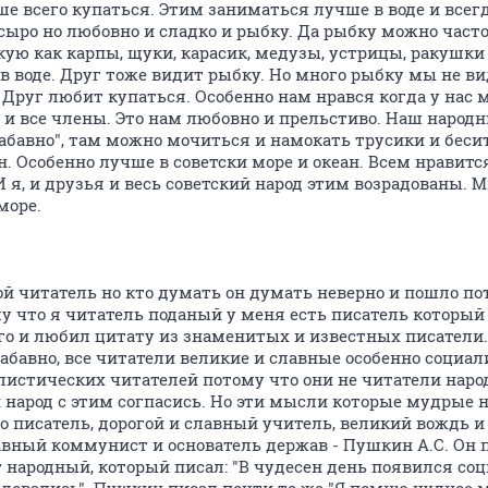
е всего купаться. Этим заниматься лучше в воде и всегд
ыро но любовно и cладко и рыбку. Да рыбку можно часто
кую как карпы, щуки, карасик, медузы, устрицы, ракушки
в воде. Друг тоже видит рыбку. Но много рыбку мы не вид
 Друг любит купаться. Особенно нам нрався когда у нас
 и все члены. Это нам любовно и прельстиво. Наш народн
забавно", там можно мочиться и намокать трусики и беси
н. Особенно лучше в советски море и океан. Всем нравится
И я, и друзья и весь советский народ этим возрадованы.
море.
й читатель но кто думать он думать неверно и пошло пот
у что я читатель поданый у меня есть писатель который 
о и любил цитату из знаменитых и известных писатели. 
абавно, все читатели великие и славные особенно социал
алистических читателей потому что они не читатели нар
ий народ с этим согпасись. Но эти мысли которые мудрые 
писатель, дорогой и славный учитель, великий вождь и 
лавный коммунист и основатель держав - Пушкин А.С. Он 
т народный, который писал: "В чудесен день появился со