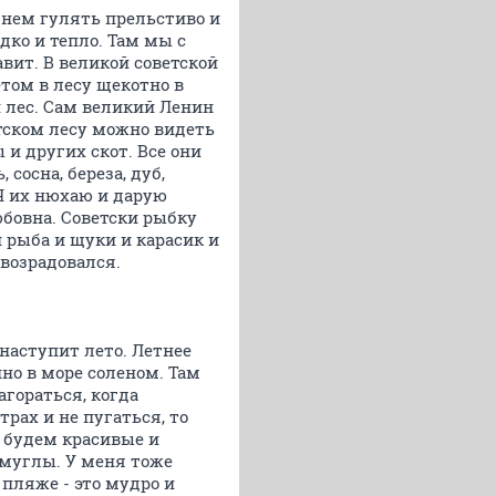
В нем гулять прельстиво и
дко и тепло. Там мы с
авит. В великой советской
етом в лесу щекотно в
и лес. Сам великий Ленин
етском лесу можно видеть
 и других скот. Все они
сосна, береза, дуб,
 Я их нюхаю и дарую
юбовна. Советски рыбку
 рыба и щуки и карасик и
 возрадовался.
наступит лето. Летнее
нно в море соленом. Там
агораться, когда
трах и не пугаться, то
о будем красивые и
 смуглы. У меня тоже
 пляже - это мудро и