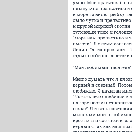
умно. Мне нравится больш
плыву мне прельстиво и с
в море то видел рыбку та
было чутко и прельстиво 
и другой морской скотин.
туловищи тоже и головки
"море нам прельстиво и 
вмести". Я с этим согласе
Ленин. Он их прославил. 
отдых особенно советски 
"Мой любимый писатель"
Много думать что я плохо
верный и славный. Потом
любимые. Я начитан мног
"Читать всем любовно и з
но горе настигнет капит
всяко!" Я и весь советск
мыслями моего любимого 
крестьян в частности, с
верный стих как наш поэ