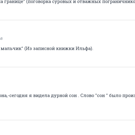
на границе" (поговорка суровых и отважных пограничнико
аВ
л мальчик" (Из записной книжки Ильфа).
она,-сегодня я видела дурной сон . Слово "сон " было про