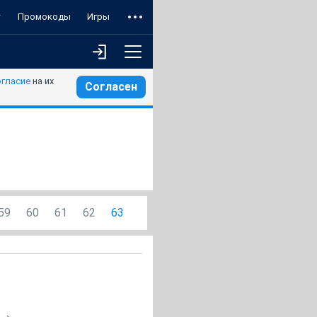
т
Промокоды
Игры
огласие
на их
Согласен
59
60
61
62
63