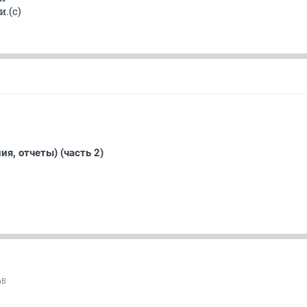
.(с)
я, отчеты) (часть 2)
аВ