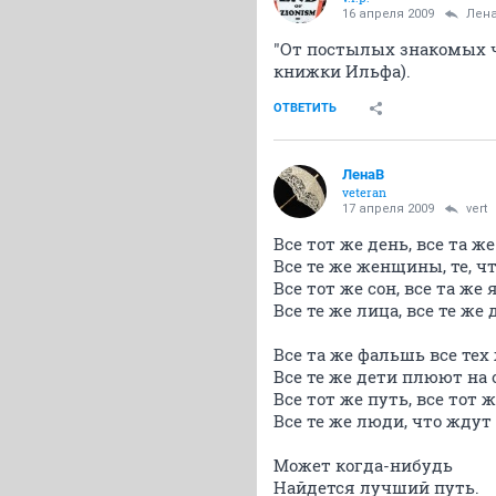
16 апреля 2009
Лен
"От постылых знакомых че
книжки Ильфа).
ОТВЕТИТЬ
ЛенаВ
veteran
17 апреля 2009
vert
Все тот же день, все та же
Все те же женщины, те, чт
Все тот же сон, все та же 
Все те же лица, все те же 
Все та же фальшь все тех 
Все те же дети плюют на 
Все тот же путь, все тот ж
Все те же люди, что ждут
Может когда-нибудь
Найдется лучший путь.