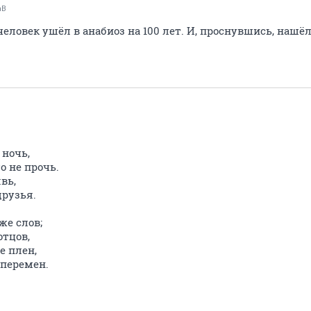
аВ
ловек ушёл в анабиоз на 100 лет. И, проснувшись, нашёл 
 ночь,
о не прочь.
явь,
друзья.
же слов;
отцов,
е плен,
 перемен.