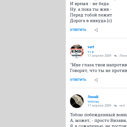
И время - не беда.
Ну. а пока ты жив -
Перед тобой лежит
Дорога в никуда.(с)
ОТВЕТИТЬ
vert
v.i.p.
17 апреля 2009
Лен
"Мне глаза твои напротив
Говорят, что ты не против.
ОТВЕТИТЬ
ЛенаВ
veteran
17 апреля 2009
vert
Тобою побежденный воин
А, может, - просто Визави,
Я, к сожаленью, не достои