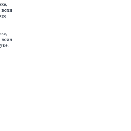
еке,
 воин
уке.
еке,
 воин
уке.