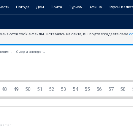
вости
Погода
Дом
Почта
Туризм
Афиша
Курсы валю
меняются cookie-файлы. Оставаясь на сайте, вы подтверждаете свое
с
чения
Юмор и анекдоты
48
49
50
51
52
53
54
55
56
57
58
achter