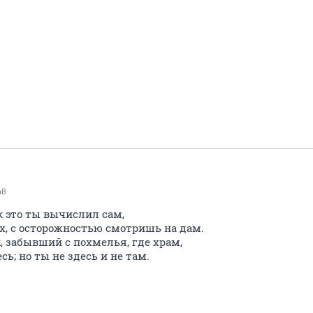
аВ
ак это ты вычислил сам,
х, с осторожностью смотришь на дам.
к, забывший с похмелья, где храм,
сь; но ты не здесь и не там.