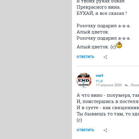
В твоих руках бокал
Прекрасного вина.
БУХАЙ, я все сказал !
Розочку подарил а-а-а.
Алый цветок.
Розочку подарил а-а-а.
Алый цветок. (с)
ОТВЕТИТЬ
vert
v.i.p.
17 апреля 2009
Лен
А что вино - полумера, т
И, поистершись в постеля
И в суете - как священни
Ты бываешь то там, то зде
(с)
ОТВЕТИТЬ