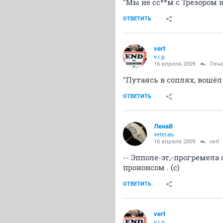
"Мы не сс**м с Трезором 
ОТВЕТИТЬ
vert
v.i.p.
16 апреля 2009
Лен
"Путаясь в соплях, вошё
ОТВЕТИТЬ
ЛенаВ
veteran
16 апреля 2009
vert
-- Эпполе-эт,-прогремела 
прононсом . (c)
ОТВЕТИТЬ
vert
v.i.p.