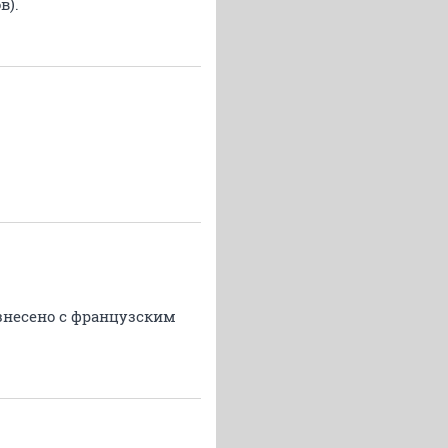
в).
изнесено с французским