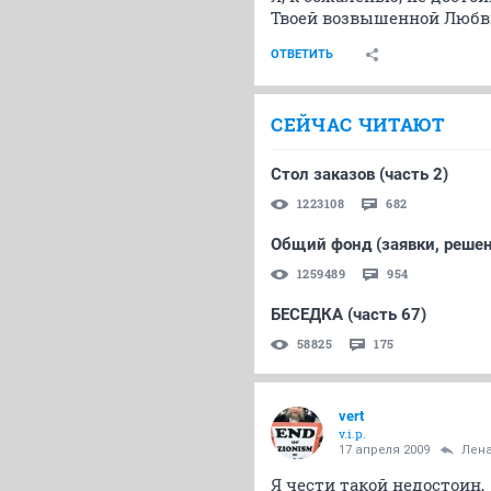
Твоей возвышенной Любви
ОТВЕТИТЬ
СЕЙЧАС ЧИТАЮТ
Стол заказов (часть 2)
1223108
682
Общий фонд (заявки, решени
1259489
954
БЕСЕДКА (часть 67)
58825
175
vert
v.i.p.
17 апреля 2009
Лен
Я чести такой недостоин,