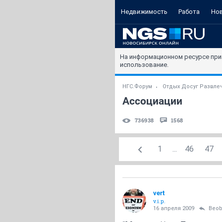
Недвижимость
Работа
Но
На информационном ресурсе при
использование.
НГС.Форум
Отдых Досуг Развле
Ассоциации
736938
1568
1
...
46
47
vert
v.i.p.
16 апреля 2009
Beob