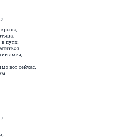
аВ
 крыла,
птица,
 в пути,
апиться.
щий змей,
мо вот сейчас,
вы.
аВ
м;