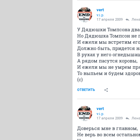
vert
v.i.p.
17 апреля 2009
Лен
У Дядюшки Томпсона два
Но Дядюшка Томпсон не 
И ежели мы встретим его
Должно быть, придется н
В руках у него огнедыша
А рядом пасутся коровы,
И ежели мы не умрем пря
То выпьем и будем здоро
(с)
ОТВЕТИТЬ
vert
v.i.p.
17 апреля 2009
Лен
Доверься мне в главном,
Не верь во всем остально