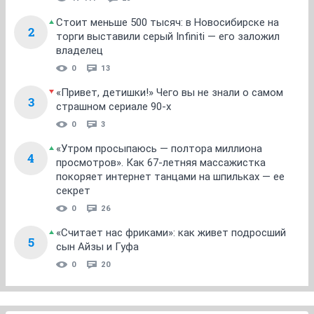
Стоит меньше 500 тысяч: в Новосибирске на
2
торги выставили серый Infiniti — его заложил
владелец
0
13
«Привет, детишки!» Чего вы не знали о самом
3
страшном сериале 90-х
0
3
«Утром просыпаюсь — полтора миллиона
4
просмотров». Как 67-летняя массажистка
покоряет интернет танцами на шпильках — ее
секрет
0
26
«Считает нас фриками»: как живет подросший
5
сын Айзы и Гуфа
0
20