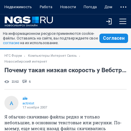
Недвижимость
Работа
Новости
Погода
Дом
На информационном ресурсе применяются cookie-
Согласен
файлы. Оставаясь на сайте, вы подтверждаете свое
согласие
на их использование.
НГС.Форум
Компьютеры Интернет Связь
Новосибирский интернет
Почему такая низкая скорость у Вебстрим?
2162
6
ale
A
activist
17 ноября 2007
Я обычно скачиваю файлы редко и только
небольшие, в основном текстовые или рисунки. По-
моему, еще месяц назад файлы скачивались