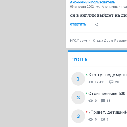
Анонимный пользователь
09 апреля 2002
Анонимный пол
он в англии выйдет на дн
ОТВЕТИТЬ
НГС.Форум
Отдых Досуг Развле
ТОП 5
Кто тут воду мути
1
17 411
28
Стоит меньше 500 т
2
0
13
«Привет, детишки!
3
0
3