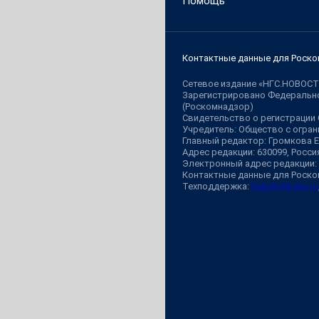
Помощь
Контактные данные для Роско
Сетевое издание «НГС.НОВОСТ
Зарегистрировано Федерально
(Роскомнадзор)
Свидетельство о регистрации
Учредитель: Общество с огр
Главный редактор: Громкова 
Адрес редакции: 630099, Россия,
Электронный адрес редакции:
Контактные данные для Роско
Техподдержка:
help@shkulev.ru