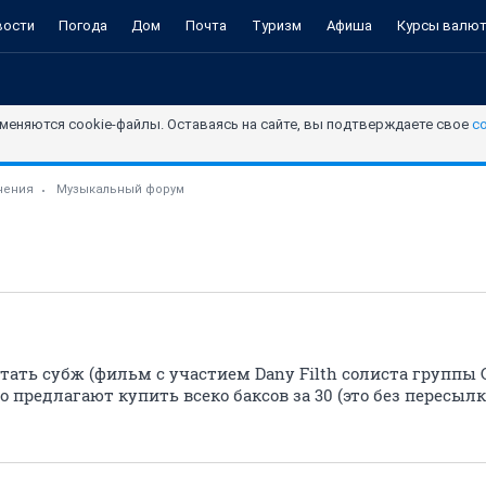
вости
Погода
Дом
Почта
Туризм
Афиша
Курсы валю
меняются cookie-файлы. Оставаясь на сайте, вы подтверждаете свое
с
чения
Музыкальный форум
ать субж (фильм с участием Dany Filth солиста группы Crad
го предлагают купить всеко баксов за 30 (это без пересылки..