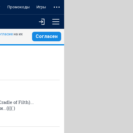
т
Промокоды
Игры
огласие
на их
Согласен
le of Filth)...
.(((( )