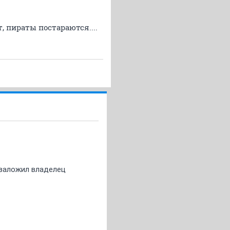
, пираты постараются....
о заложил владелец