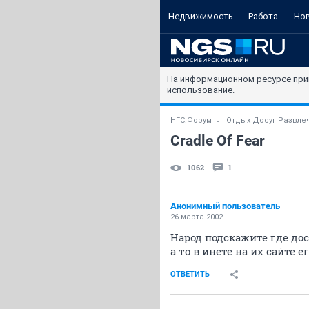
Недвижимость
Работа
Но
На информационном ресурсе при
использование.
НГС.Форум
Отдых Досуг Развле
Cradle Of Fear
1062
1
Анонимный пользователь
26 марта 2002
Народ подскажите где дост
а то в инете на их сайте е
ОТВЕТИТЬ