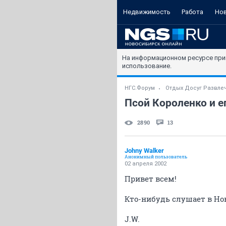
Недвижимость
Работа
Но
На информационном ресурсе при
использование.
НГС.Форум
Отдых Досуг Развле
Псой Короленко и е
2890
13
Johny Walker
Анонимный пользователь
02 апреля 2002
Привет всем!
Кто-нибудь слушает в Нов
J.W.