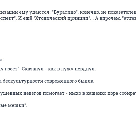
зации ему удаются. "Буратино", конечно, не показателен 
пект". И ещё "Хтонический принцип"... А впрочем, "attrez
оя
у греет". Сказанул - как в лужу перднул.
 бескультурности современного быдла.
ушевных невзгод помогает - имхо в кащенко пора собира
ные мешки".