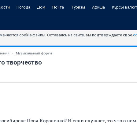
вости
Погода
Дом
Почта
Туризм
Афиша
Курсы валю
меняются cookie-файлы. Оставаясь на сайте, вы подтверждаете свое
с
чения
Музыкальный форум
го творчество
осибирске Псоя Короленко? И если слушает, то что о нем