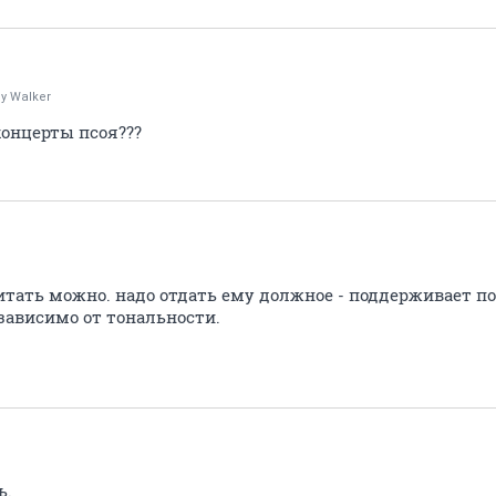
y Walker
концерты псоя???
итать можно. надо отдать ему должное - поддерживает п
езависимо от тональности.
ь.