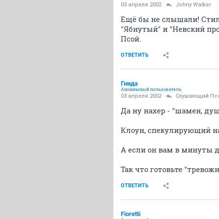
03 апреля 2002
Johny Walker
Ещё бы не слышали! Стили
"Ябнутый" и "Невский прос
Псой.
ОТВЕТИТЬ
Гнида
Анонимный пользователь
03 апреля 2002
Слушающий Пс
Да ну нахер - "шамен, душ
Клоун, спекулирующий на
А если он вам в минуты д
Так что готовьте "тревож
ОТВЕТИТЬ
Fioretti