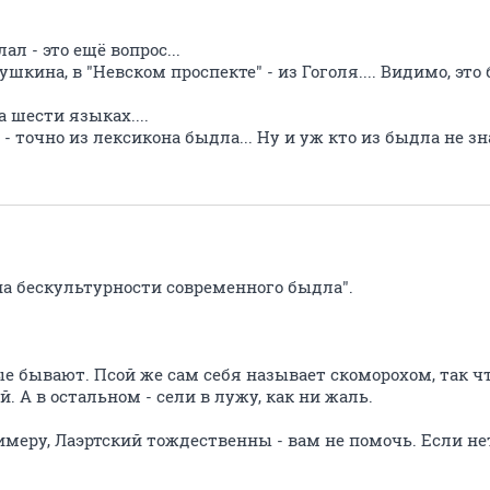
ал - это ещё вопрос...
ушкина, в "Невском проспекте" - из Гоголя.... Видимо, эт
 шести языках....
- точно из лексикона быдла... Ну и уж кто из быдла не зна
а бескультурности современного быдла".
е бывают. Псой же сам себя называет скоморохом, так чт
 А в остальном - сели в лужу, как ни жаль.
римеру, Лаэртский тождественны - вам не помочь. Если нет