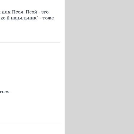
для Псоя. Псой - это
zo il напильник" - тоже
ться.