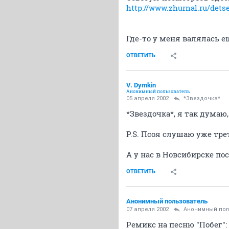
http://www.zhurnal.ru/dets
Где-то у меня валялась е
ОТВЕТИТЬ
V. Dymkin
Анонимный пользователь
05 апреля 2002
*Звездочка*
*Звездочка*, я так думаю,
P.S. Псоя слушаю уже тре
А у нас в Новсибирске по
ОТВЕТИТЬ
Анонимный пользователь
07 апреля 2002
Анонимный пол
Ремикс на песню "Побег":