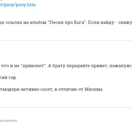
et/psoy/psoy.htm
ще ссылка на альбом "Песня про Бога". Если найду - скажу
 что и не "приколет". А брату передайте привет, пожалуйс
тий год.
стмодерн активно сосет, в отличие от Масквы.
ьзователь