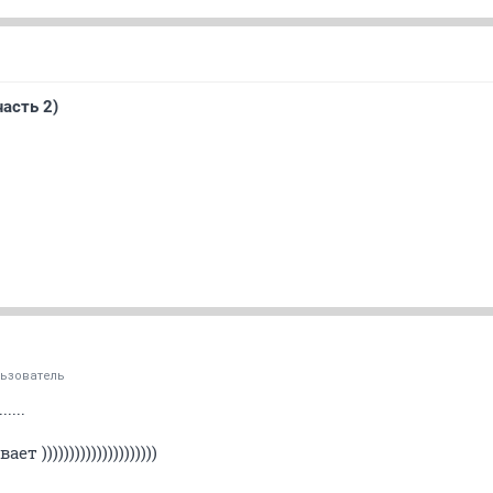
асть 2)
ьзователь
....
)))))))))))))))))))))