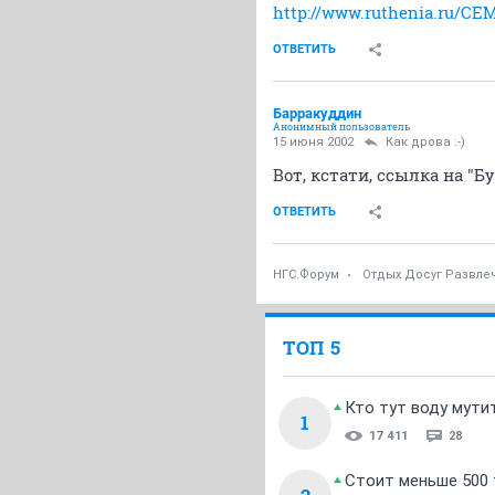
http://www.ruthenia.ru/C
ОТВЕТИТЬ
Барракуддин
Анонимный пользователь
15 июня 2002
Как дрова :-)
Вот, кстати, ссылка на "Б
ОТВЕТИТЬ
НГС.Форум
Отдых Досуг Развле
ТОП 5
Кто тут воду мути
1
17 411
28
Стоит меньше 500 т