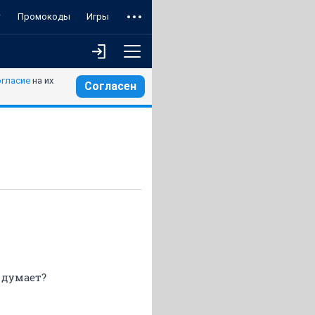
т
Промокоды
Игры
огласие
на их
Согласен
 думает?