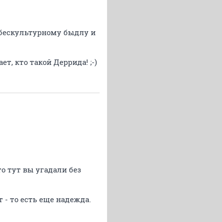
о бескультурному быдлу и
ет, кто такой Деррида! ;-)
о тут вы угадали без
 - то есть еще надежда.