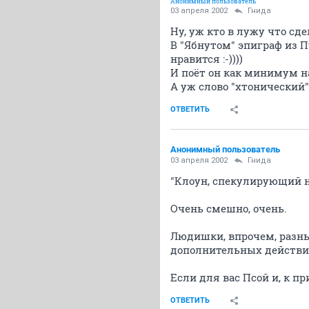
Анонимный пользователь
03 апреля 2002
Гнида
Ну, уж кто в лужу что сдел
В "Ябнутом" эпиграф из П
нравится :-))))
И поёт он как минимум на
А уж слово "хтонический" 
ОТВЕТИТЬ
Анонимный пользователь
03 апреля 2002
Гнида
"Клоун, спекулирующий н
Очень смешно, очень.
Людишки, впрочем, разны
дополнительных действий.
Если для вас Псой и, к п
ОТВЕТИТЬ