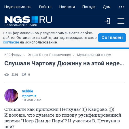
Недвижимость
Работа
Новости
Погода
Дом
На информационном ресурсе применяются cookie-
Согласен
файлы. Оставаясь на сайте, вы подтверждаете свое
согласие
на их использование.
НГС.Форум
Отдых Досуг Развлечения
Музыкальный форум
Слушали Чартову Дюжину на этой неделе?
2191
9
yukkie
просто я
10 мая 2002
Слышали как приложил Петкуна? :))) Кайфово. :)))
И вообще, что думаете по поводу русифицированной
версии "Нотр Дам де Пари"? И участии В. Петкуна в
ней?