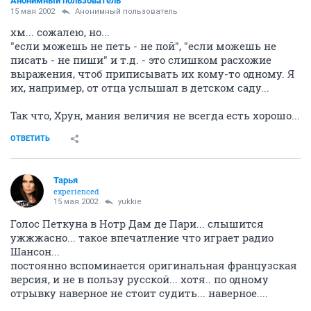
Анонимный пользователь
15 мая 2002
Анонимный пользователь
хм... сожалею, но...
"если можешь не петь - не пой", "если можешь не
писать - не пиши" и т.д. - это слишком расхожие
выражения, чтоб приписывать их кому-то одному. Я
их, например, от отца услышал в детском саду...
Так что, Хрун, мания величия не всегда есть хорошо...
ОТВЕТИТЬ
Тарья
experienced
15 мая 2002
yukkie
Голос Петкуна в Нотр Дам де Пари... слышится
ужжжасно... такое впечатление что играет радио
Шансон...
постоянно вспоминается оригинальная французская
версия, и не в пользу русской... хотя.. по одному
отрывку наверное не стоит судить... наверное....