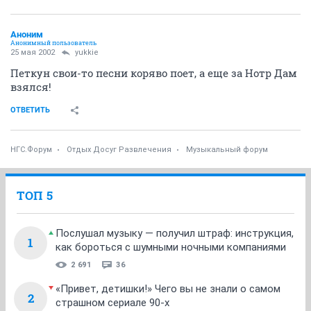
Аноним
Анонимный пользователь
25 мая 2002
yukkie
Петкун свои-то песни коряво поет, а еще за Нотр Дам
взялся!
ОТВЕТИТЬ
НГС.Форум
Отдых Досуг Развлечения
Музыкальный форум
ТОП 5
Послушал музыку — получил штраф: инструкция,
1
как бороться с шумными ночными компаниями
2 691
36
«Привет, детишки!» Чего вы не знали о самом
2
страшном сериале 90-х