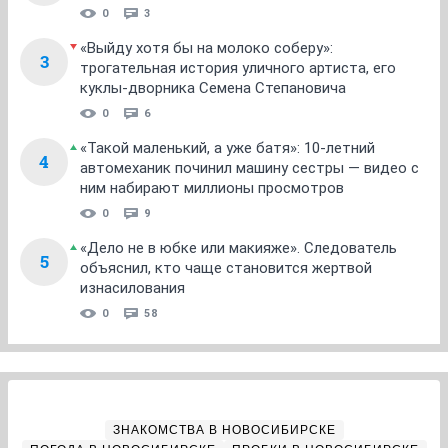
0
3
«Выйду хотя бы на молоко соберу»:
3
трогательная история уличного артиста, его
куклы-дворника Семена Степановича
0
6
«Такой маленький, а уже батя»: 10-летний
4
автомеханик починил машину сестры — видео с
ним набирают миллионы просмотров
0
9
«Дело не в юбке или макияже». Следователь
5
объяснил, кто чаще становится жертвой
изнасилования
0
58
ЗНАКОМСТВА В НОВОСИБИРСКЕ