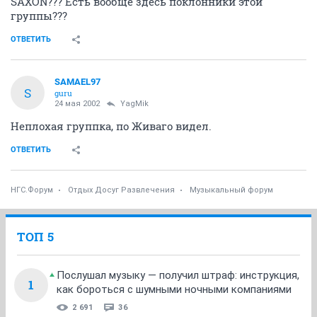
SAXON??? Есть вообще здесь поклонники этой
группы???
ОТВЕТИТЬ
SAMAEL97
S
guru
24 мая 2002
YagMik
Неплохая группка, по Живаго видел.
ОТВЕТИТЬ
НГС.Форум
Отдых Досуг Развлечения
Музыкальный форум
ТОП 5
Послушал музыку — получил штраф: инструкция,
1
как бороться с шумными ночными компаниями
2 691
36