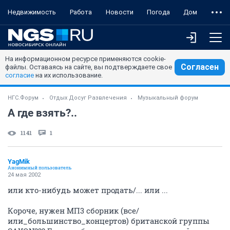
Недвижимость
Работа
Новости
Погода
Дом
На информационном ресурсе применяются cookie-
Согласен
файлы. Оставаясь на сайте, вы подтверждаете свое
согласие
на их использование.
НГС.Форум
Отдых Досуг Развлечения
Музыкальный форум
А где взять?..
1141
1
YagMik
Анонимный пользователь
24 мая 2002
или кто-нибудь может продать/... или ...
Короче, нужен МП3 сборник (все/
или_большинство_концертов) британской группы