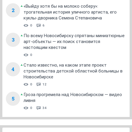
«Выйду хотя бы на молоко соберу»:
2
трогательная история уличного артиста, его
куклы-дворника Семена Степановича
0
6
По всему Новосибирску спрятаны миниатюрные
3
арт-объекты — их поиск становится
настоящим квестом
0
Стало известно, на каком этапе проект
4
строительства детской областной больницы в
Новосибирске
0
12
Гроза прогремела над Новосибирском — видео
5
ливня
0
34