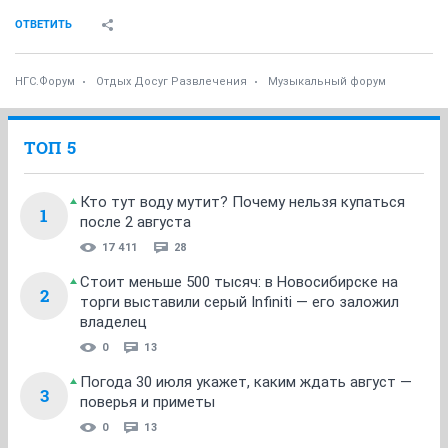
ОТВЕТИТЬ
НГС.Форум
Отдых Досуг Развлечения
Музыкальный форум
ТОП 5
Кто тут воду мутит? Почему нельзя купаться
1
после 2 августа
17 411
28
Стоит меньше 500 тысяч: в Новосибирске на
2
торги выставили серый Infiniti — его заложил
владелец
0
13
Погода 30 июля укажет, каким ждать август —
3
поверья и приметы
0
13