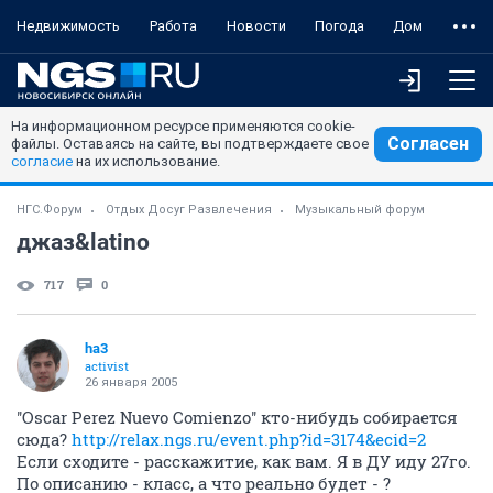
Недвижимость
Работа
Новости
Погода
Дом
На информационном ресурсе применяются cookie-
Согласен
файлы. Оставаясь на сайте, вы подтверждаете свое
согласие
на их использование.
НГС.Форум
Отдых Досуг Развлечения
Музыкальный форум
джаз&latino
717
0
ha3
activist
26 января 2005
''Oscar Perez Nuevo Comienzo'' кто-нибудь собирается
сюда?
http://relax.ngs.ru/event.php?id=3174&ecid=2
Если сходите - расскажитие, как вам. Я в ДУ иду 27го.
По описанию - класс, а что реально будет - ?