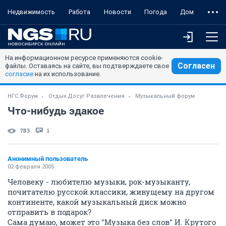
Недвижимость
Работа
Новости
Погода
Дом
На информационном ресурсе применяются cookie-
Согласен
файлы. Оставаясь на сайте, вы подтверждаете свое
согласие
на их использование.
НГС.Форум
Отдых Досуг Развлечения
Музыкальный форум
Что-нибудь эдакое
783
1
Анонимный пользователь
02 февраля 2005
Человеку - любителю музыки, рок-музыканту,
почитателю русской классики, живущему на другом
континенте, какой музыкальный диск можно
отправить в подарок?
Сама думаю, может это "Музыка без слов" И. Крутого