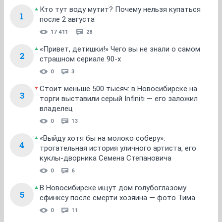
Кто тут воду мутит? Почему нельзя купаться
1
после 2 августа
17 411
28
«Привет, детишки!» Чего вы не знали о самом
2
страшном сериале 90-х
0
3
Стоит меньше 500 тысяч: в Новосибирске на
3
торги выставили серый Infiniti — его заложил
владелец
0
13
«Выйду хотя бы на молоко соберу»:
4
трогательная история уличного артиста, его
куклы-дворника Семена Степановича
0
6
В Новосибирске ищут дом голубоглазому
5
сфинксу после смерти хозяина — фото Тима
0
11