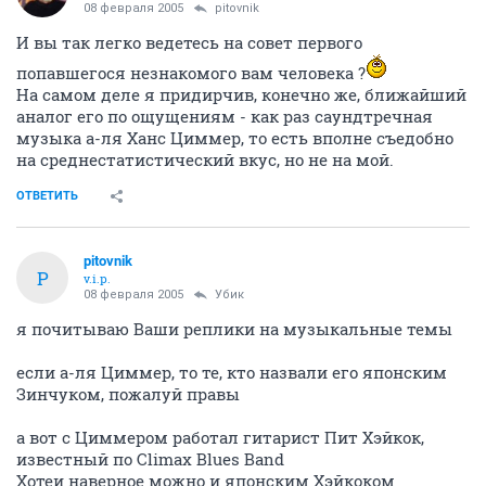
08 февраля 2005
pitovnik
И вы так легко ведетесь на совет первого
попавшегося незнакомого вам человека ?
На самом деле я придирчив, конечно же, ближайший
аналог его по ощущениям - как раз саундтречная
музыка а-ля Ханс Циммер, то есть вполне съедобно
на среднестатистический вкус, но не на мой.
ОТВЕТИТЬ
pitovnik
P
v.i.p.
08 февраля 2005
Убик
я почитываю Ваши реплики на музыкальные темы
если а-ля Циммер, то те, кто назвали его японским
Зинчуком, пожалуй правы
а вот с Циммером работал гитарист Пит Хэйкок,
известный по Climax Blues Band
Хотеи наверное можно и японским Хэйкоком