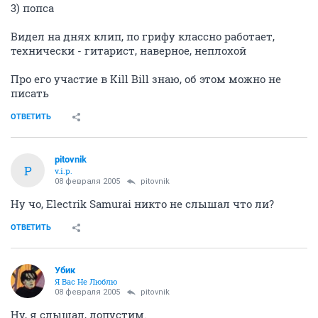
3) попса
Видел на днях клип, по грифу классно работает,
технически - гитарист, наверное, неплохой
Про его участие в Kill Bill знаю, об этом можно не
писать
ОТВЕТИТЬ
pitovnik
P
v.i.p.
08 февраля 2005
pitovnik
Ну чо, Electrik Samurai никто не слышал что ли?
ОТВЕТИТЬ
Убик
Я Вас Не Люблю
08 февраля 2005
pitovnik
Ну, я слышал, допустим.