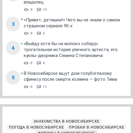
владелец
0
13
«Привет, детишки!» Чего вы не знали о самом
3
страшном сериале 90-х
0
3
«Выйду хотя бы на молоко соберу»:
4
трогательная история уличного артиста, его
куклы-дворника Семена Степановича
0
6
В Новосибирске ищут дом голубоглазому
5
сфинксу после смерти хозяина — фото Тима
0
11
ЗНАКОМСТВА В НОВОСИБИРСКЕ
ПОГОДА В НОВОСИБИРСКЕ
ПРОБКИ В НОВОСИБИРСКЕ