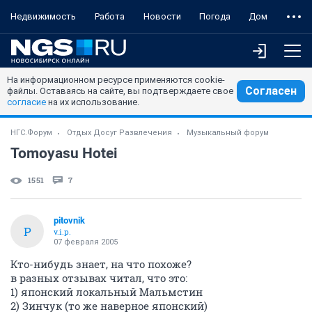
Недвижимость
Работа
Новости
Погода
Дом
На информационном ресурсе применяются cookie-
Согласен
файлы. Оставаясь на сайте, вы подтверждаете свое
согласие
на их использование.
НГС.Форум
Отдых Досуг Развлечения
Музыкальный форум
Tomoyasu Hotei
1551
7
pitovnik
P
v.i.p.
07 февраля 2005
Кто-нибудь знает, на что похоже?
в разных отзывах читал, что это:
1) японский локальный Мальмстин
2) Зинчук (то же наверное японский)