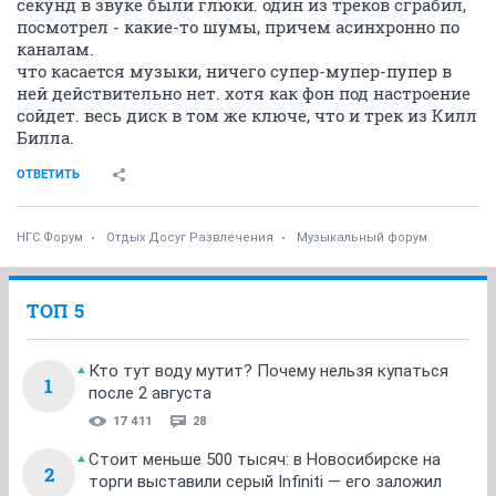
секунд в звуке были глюки. один из треков сграбил,
посмотрел - какие-то шумы, причем асинхронно по
каналам.
что касается музыки, ничего супер-мупер-пупер в
ней действительно нет. хотя как фон под настроение
сойдет. весь диск в том же ключе, что и трек из Килл
Билла.
ОТВЕТИТЬ
НГС.Форум
Отдых Досуг Развлечения
Музыкальный форум
ТОП 5
Кто тут воду мутит? Почему нельзя купаться
1
после 2 августа
17 411
28
Стоит меньше 500 тысяч: в Новосибирске на
2
торги выставили серый Infiniti — его заложил