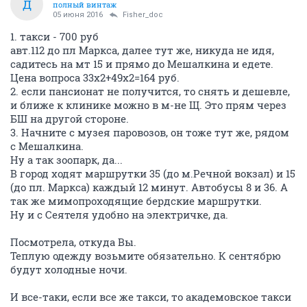
Д
полный винтаж
05 июня 2016
Fisher_doc
1. такси - 700 руб
авт.112 до пл Маркса, далее тут же, никуда не идя,
садитесь на мт 15 и прямо до Мешалкина и едете.
Цена вопроса 33х2+49х2=164 руб.
2. если пансионат не получится, то снять и дешевле,
и ближе к клинике можно в м-не Щ. Это прям через
БШ на другой стороне.
3. Начните с музея паровозов, он тоже тут же, рядом
с Мешалкина.
Ну а так зоопарк, да...
В город ходят маршрутки 35 (до м.Речной вокзал) и 15
(до пл. Маркса) каждый 12 минут. Автобусы 8 и 36. А
так же мимопроходящие бердские маршрутки.
Ну и с Сеятеля удобно на электричке, да.
Посмотрела, откуда Вы.
Теплую одежду возьмите обязательно. К сентябрю
будут холодные ночи.
И все-таки, если все же такси, то академовское такси