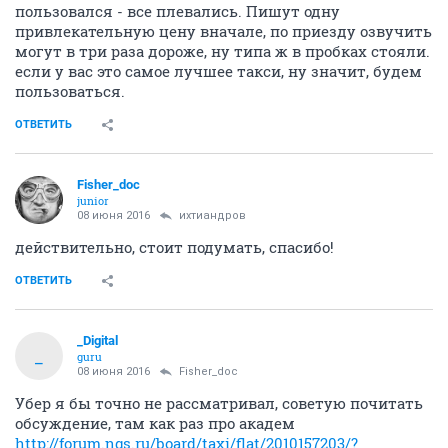
пользовался - все плевались. Пишут одну
привлекательную цену вначале, по приезду озвучить
могут в три раза дороже, ну типа ж в пробках стояли.
если у вас это самое лучшее такси, ну значит, будем
пользоваться.
ОТВЕТИТЬ
Fisher_doc
junior
08 июня 2016
ихтиандров
действительно, стоит подумать, спасибо!
ОТВЕТИТЬ
_Digital
_
guru
08 июня 2016
Fisher_doc
Убер я бы точно не рассматривал, советую почитать
обсуждение, там как раз про академ
http://forum.ngs.ru/board/taxi/flat/2010157203/?