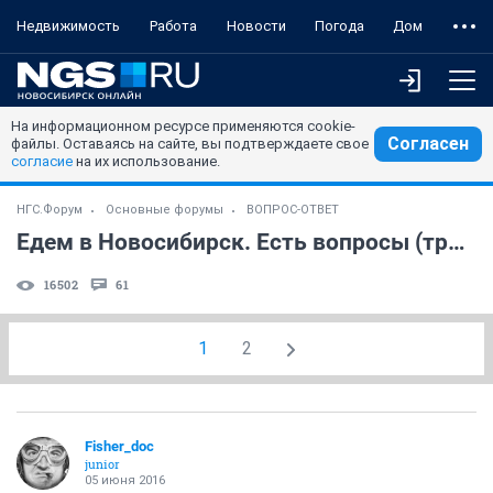
Недвижимость
Работа
Новости
Погода
Дом
На информационном ресурсе применяются cookie-
Согласен
файлы. Оставаясь на сайте, вы подтверждаете свое
согласие
на их использование.
НГС.Форум
Основные форумы
ВОПРОС-ОТВЕТ
Едем в Новосибирск. Есть вопросы (транспорт, такси, гостиница и пр.)
16502
61
1
2
Fisher_doc
junior
05 июня 2016