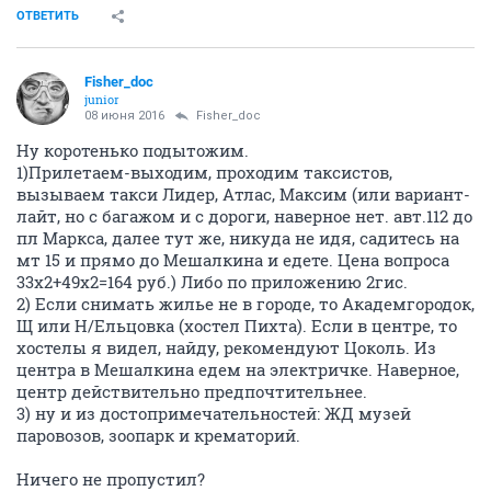
ОТВЕТИТЬ
Fisher_doc
junior
08 июня 2016
Fisher_doc
Ну коротенько подытожим.
1)Прилетаем-выходим, проходим таксистов,
вызываем такси Лидер, Атлас, Максим (или вариант-
лайт, но с багажом и с дороги, наверное нет. авт.112 до
пл Маркса, далее тут же, никуда не идя, садитесь на
мт 15 и прямо до Мешалкина и едете. Цена вопроса
33х2+49х2=164 руб.) Либо по приложению 2гис.
2) Если снимать жилье не в городе, то Академгородок,
Щ или Н/Ельцовка (хостел Пихта). Если в центре, то
хостелы я видел, найду, рекомендуют Цоколь. Из
центра в Мешалкина едем на электричке. Наверное,
центр действительно предпочтительнее.
3) ну и из достопримечательностей: ЖД музей
паровозов, зоопарк и крематорий.
Ничего не пропустил?