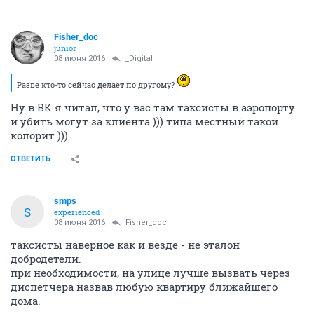
Fisher_doc
junior
08 июня 2016
_Digital
Разве кто-то сейчас делает по другому?
Ну в ВК я читал, что у вас там таксисты в аэропорту
и убить могут за клиента ))) типа местный такой
колорит )))
ОТВЕТИТЬ
smps
S
experienced
08 июня 2016
Fisher_doc
таксисты наверное как и везде - не эталон
добродетели.
при необходимости, на улице лучше вызвать через
диспетчера назвав любую квартиру ближайшего
дома.