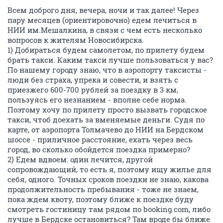
Всем доброго дня, вечера, ночи и так далее! Через
пару месяцев (ориентировочно) едем лечиться в
НИИ им.Мешалкина, в связи с чем есть несколько
вопросов к жителям Новосибирска.
1) Добираться будем самолетом, по прилету будем
брать такси. Каким такси лучше пользоваться у вас?
По нашему городу знаю, что в аэропорту таксисты -
люди без страха, упрека и совести, и взять с
приезжего 600-700 рублей за поездку в 3 км,
пользуясь его незнанием - вполне себе норма.
Поэтому хочу по прилету просто вызвать городское
такси, чтоб доехать за вменяемые деньги. Судя по
карте, от аэропорта Толмачево до НИИ на Бердском
шоссе - приличное расстояние, ехать через весь
город, во сколько обойдется поездка примерно?
2) Едем вдвоем: один лечится, другой
сопровождающий, то есть я, поэтому ищу жилье для
себя, одного. Точных сроков поездки не знаю, какова
продолжительность пребывания - тоже не знаем,
пока ждем квоту, поэтому ближе к поездке буду
смотреть гостиницу там рядом по booking.com, либо
лучше в Бердске остановиться? Там вроде бы ближе