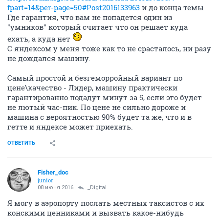
fpart=14&per-page=50#Post2016133963
и до конца темы
Где гарантия, что вам не попадется один из
"умников" который считает что он решает куда
ехать, а куда нет
С яндексом у меня тоже как то не срасталось, ни разу
не дождался машину.
Самый простой и безгеморройный вариант по
цене\качество - Лидер, машину практически
гарантированно подадут минут за 5, если это будет
не лютый час-пик. По цене не сильно дороже и
машина с вероятностью 90% будет та же, что и в
гетте и яндексе может приехать.
ОТВЕТИТЬ
Fisher_doc
junior
08 июня 2016
_Digital
Я могу в аэропорту послать местных таксистов с их
конскими ценниками и вызвать какое-нибудь