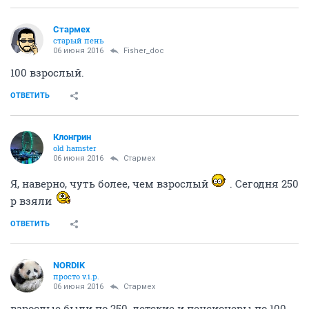
Стармех
старый пень
06 июня 2016
Fisher_doc
100 взрослый.
ОТВЕТИТЬ
Клонгрин
old hamster
06 июня 2016
Стармех
Я, наверно, чуть более, чем взрослый
. Сегодня 250
р взяли
ОТВЕТИТЬ
NORDIK
просто v.i.p.
06 июня 2016
Стармех
взрослые были по 250, детские и пенсионеры по 100,