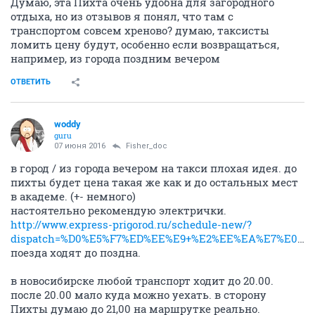
Думаю, эта Пихта очень удобна для загородного
отдыха, но из отзывов я понял, что там с
транспортом совсем хреново? думаю, таксисты
ломить цену будут, особенно если возвращаться,
например, из города поздним вечером
ОТВЕТИТЬ
woddy
guru
07 июня 2016
Fisher_doc
в город / из города вечером на такси плохая идея. до
пихты будет цена такая же как и до остальных мест
в академе. (+- немного)
настоятельно рекомендую электрички.
http://www.express-prigorod.ru/schedule-new/?
dispatch=%D0%E5%F7%ED%EE%E9+%E2%EE%EA%E7%E0%EB&arrival=%D1%E5%FF%F2%E5%EB%FC&date=07.06.2016
поезда ходят до поздна.
в новосибирске любой транспорт ходит до 20.00.
после 20.00 мало куда можно уехать. в сторону
Пихты думаю до 21,00 на маршрутке реально.