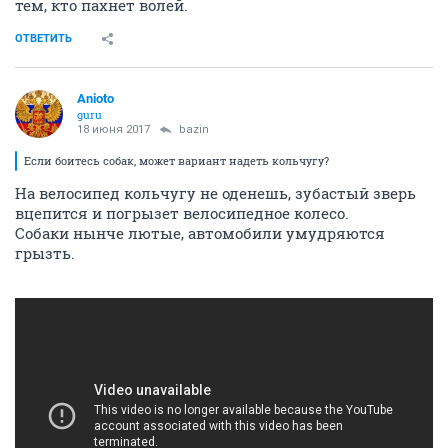
тем, кто пахнет волей.
ОТВЕТИТЬ
Anioto
guru
18 июня 2017
bazin
Если боитесь собак, может вариант надеть кольчугу?
На велосипед кольчугу не оденешь, зубастый зверь
вцепится и погрызет велосипедное колесо.
Собаки нынче лютые, автомобили умудряются
грызть.