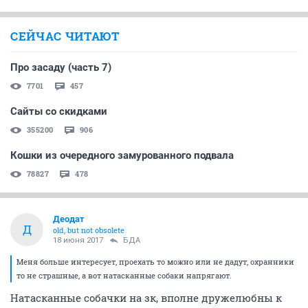
СЕЙЧАС ЧИТАЮТ
Про засаду (часть 7)
7701
457
Сайты со скидками
355200
906
Кошки из очередного замурованного подвала
78827
478
Деодат
Д
old, but not obsolete
18 июня 2017
БДА
Меня больше интересует, проехать то можно или не дадут, охранники
то не страшные, а вот натасканные собаки напрягают.
Натасканные собачки на зк, вполне дружелюбны к