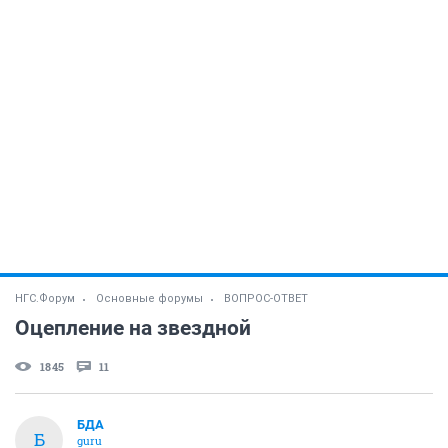
НГС.Форум
Основные форумы
ВОПРОС-ОТВЕТ
Оцепление на звездной
1845
11
БДА
Б
guru