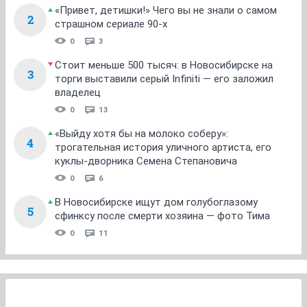
«Привет, детишки!» Чего вы не знали о самом
2
страшном сериале 90-х
0
3
Стоит меньше 500 тысяч: в Новосибирске на
3
торги выставили серый Infiniti — его заложил
владелец
0
13
«Выйду хотя бы на молоко соберу»:
4
трогательная история уличного артиста, его
куклы-дворника Семена Степановича
0
6
В Новосибирске ищут дом голубоглазому
5
сфинксу после смерти хозяина — фото Тима
0
11