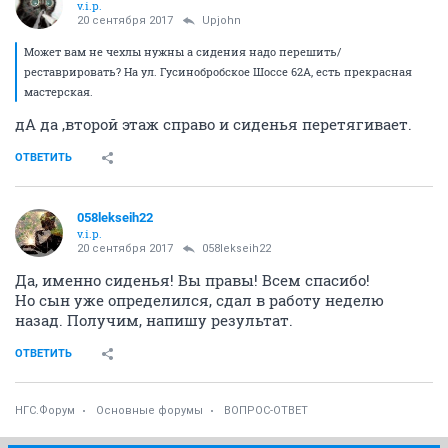
v.i.p.
20 сентября 2017
Upjohn
Может вам не чехлы нужны а сидения надо перешить/
реставрировать? На ул. Гусинобробское Шоссе 62А, есть прекрасная
мастерская.
дА да ,второй этаж справо и сиденья перетягивает.
ОТВЕТИТЬ
058lekseih22
v.i.p.
20 сентября 2017
058lekseih22
Да, именно сиденья! Вы правы! Всем спасибо!
Но сын уже определился, сдал в работу неделю
назад. Получим, напишу результат.
ОТВЕТИТЬ
НГС.Форум
Основные форумы
ВОПРОС-ОТВЕТ