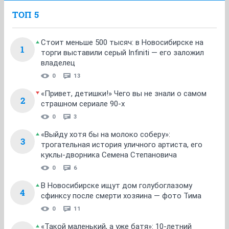
ТОП 5
Стоит меньше 500 тысяч: в Новосибирске на
1
торги выставили серый Infiniti — его заложил
владелец
0
13
«Привет, детишки!» Чего вы не знали о самом
2
страшном сериале 90-х
0
3
«Выйду хотя бы на молоко соберу»:
3
трогательная история уличного артиста, его
куклы-дворника Семена Степановича
0
6
В Новосибирске ищут дом голубоглазому
4
сфинксу после смерти хозяина — фото Тима
0
11
«Такой маленький, а уже батя»: 10-летний