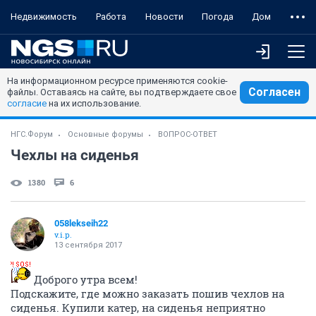
Недвижимость
Работа
Новости
Погода
Дом
На информационном ресурсе применяются cookie-
Согласен
файлы. Оставаясь на сайте, вы подтверждаете свое
согласие
на их использование.
НГС.Форум
Основные форумы
ВОПРОС-ОТВЕТ
Чехлы на сиденья
1380
6
058lekseih22
v.i.p.
13 сентября 2017
Доброго утра всем!
Подскажите, где можно заказать пошив чехлов на
сиденья. Купили катер, на сиденья неприятно