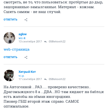
смотреть, не то, что пользоваться: протёртые до дыр,
зашорканные-замызганные. Материал - кожзам.
Сшить самим - не наш случай.
ОТВЕТИТЬ
aglow
wii-й
13 сентября 2017
058lekseih22
web-страница
ОТВЕТИТЬ
Хитрый Кот
v.i.p.
17 сентября 2017
058lekseih22
На Автогенной ...РАЗ..... проверено качествено..
Драгомыжцкого 8 а ...ДВА...НО там кидают на бабло,и
есть жалобы на обман иногородних.
Пионер ГБШ второй этаж справо. САМОЕ
оптимальное.