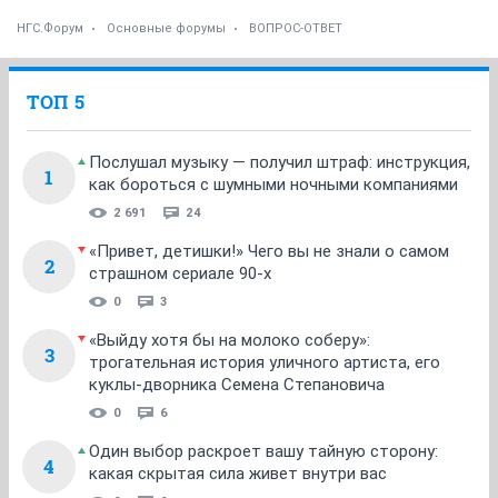
НГС.Форум
Основные форумы
ВОПРОС-ОТВЕТ
ТОП 5
Послушал музыку — получил штраф: инструкция,
1
как бороться с шумными ночными компаниями
2 691
24
«Привет, детишки!» Чего вы не знали о самом
2
страшном сериале 90-х
0
3
«Выйду хотя бы на молоко соберу»:
3
трогательная история уличного артиста, его
куклы-дворника Семена Степановича
0
6
Один выбор раскроет вашу тайную сторону:
4
какая скрытая сила живет внутри вас