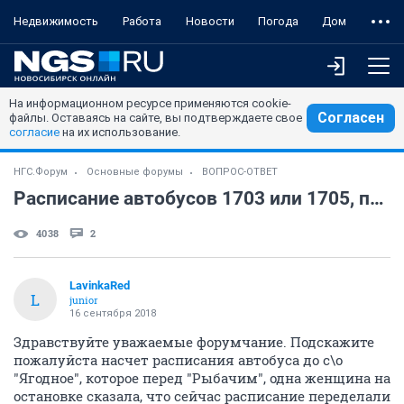
Недвижимость
Работа
Новости
Погода
Дом
На информационном ресурсе применяются cookie-
Согласен
файлы. Оставаясь на сайте, вы подтверждаете свое
согласие
на их использование.
НГС.Форум
Основные форумы
ВОПРОС-ОТВЕТ
Расписание автобусов 1703 или 1705, подскажите кто в курсе?
4038
2
LavinkaRed
L
junior
16 сентября 2018
Здравствуйте уважаемые форумчание. Подскажите
пожалуйста насчет расписания автобуса до с\о
"Ягодное", которое перед "Рыбачим", одна женщина на
остановке сказала, что сейчас расписание переделали