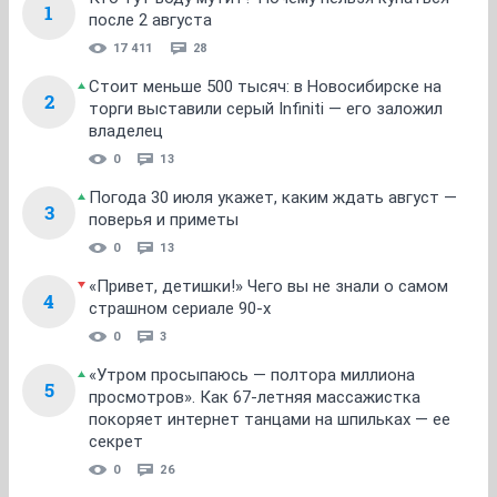
1
после 2 августа
17 411
28
Стоит меньше 500 тысяч: в Новосибирске на
2
торги выставили серый Infiniti — его заложил
владелец
0
13
Погода 30 июля укажет, каким ждать август —
3
поверья и приметы
0
13
«Привет, детишки!» Чего вы не знали о самом
4
страшном сериале 90-х
0
3
«Утром просыпаюсь — полтора миллиона
5
просмотров». Как 67-летняя массажистка
покоряет интернет танцами на шпильках — ее
секрет
0
26