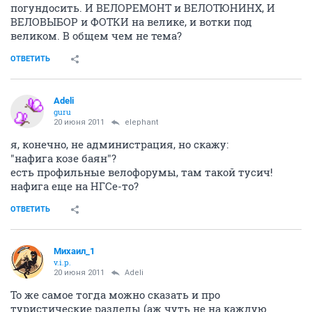
погундосить. И ВЕЛОРЕМОНТ и ВЕЛОТЮНИНХ, И
ВЕЛОВЫБОР и ФОТКИ на велике, и вотки под
великом. В общем чем не тема?
ОТВЕТИТЬ
Adeli
guru
20 июня 2011
elephant
я, конечно, не администрация, но скажу:
"нафига козе баян"?
есть профильные велофорумы, там такой тусич!
нафига еще на НГСе-то?
ОТВЕТИТЬ
Михаил_1
v.i.p.
20 июня 2011
Adeli
То же самое тогда можно сказать и про
туристические разделы (аж чуть не на каждую