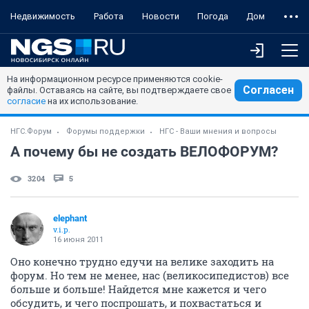
Недвижимость
Работа
Новости
Погода
Дом
На информационном ресурсе применяются cookie-
Согласен
файлы. Оставаясь на сайте, вы подтверждаете свое
согласие
на их использование.
НГС.Форум
Форумы поддержки
НГС - Ваши мнения и вопросы
А почему бы не создать ВЕЛОФОРУМ?
3204
5
elephant
v.i.p.
16 июня 2011
Оно конечно трудно едучи на велике заходить на
форум. Но тем не менее, нас (великосипедистов) все
больше и больше! Найдется мне кажется и чего
обсудить, и чего поспрошать, и похвастаться и