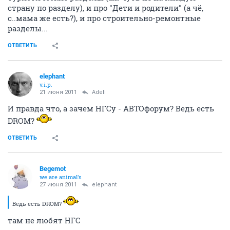
страну по разделу), и про "Дети и родители" (а чё,
с..мама же есть?), и про строительно-ремонтные
разделы...
ОТВЕТИТЬ
elephant
v.i.p.
21 июня 2011
Adeli
И правда что, а зачем НГСу - АВТОфорум? Ведь есть
DROM?
ОТВЕТИТЬ
Begemot
we are animal's
27 июня 2011
elephant
Ведь есть DROM?
там не любят НГС