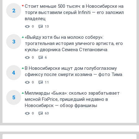
Стоит меньше 500 тысяч: в Новосибирске на
2
торги выставили серый Infiniti — его заложил
владелец
0
13
«Выйду хотя бы на молоко соберу»:
3
трогательная история уличного артиста, его
куклы-дворника Семена Степановича
0
6
В Новосибирске ищут дом голубоглазому
4
сфинксу после смерти хозяина — фото Тима
0
11
Миллиарды «Быка»: сколько зарабатывает
5
мясной FixPrice, пришедший недавно в
Новосибирск — обзор франшизы
0
63