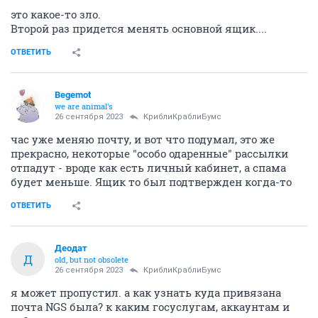
это какое-то зло.
Второй раз придется менять основной ящик....
ОТВЕТИТЬ
Begemot
we are animal's
26 сентября 2023
КриблиКраблиБумс
час уже меняю почту, и вот что подумал, это же
прекрасно, некоторые "особо одаренные" рассылки
отпадут - вроде как есть личный кабинет, а спама
будет меньше. Ящик то был подтвержден когда-то
ОТВЕТИТЬ
Деодат
Д
old, but not obsolete
26 сентября 2023
КриблиКраблиБумс
я может пропустил. а как узнать куда привязана
почта NGS была? к каким госуслугам, аккаунтам и