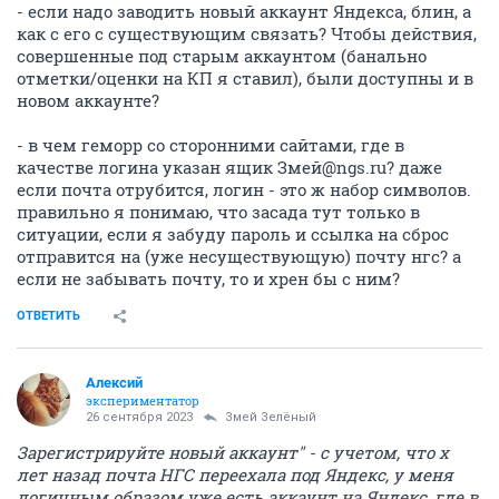
- если надо заводить новый аккаунт Яндекса, блин, а
как с его с существующим связать? Чтобы действия,
совершенные под старым аккаунтом (банально
отметки/оценки на КП я ставил), были доступны и в
новом аккаунте?
- в чем геморр со сторонними сайтами, где в
качестве логина указан ящик Змей@ngs.ru? даже
если почта отрубится, логин - это ж набор символов.
правильно я понимаю, что засада тут только в
ситуации, если я забуду пароль и ссылка на сброс
отправится на (уже несуществующую) почту нгс? а
если не забывать почту, то и хрен бы с ним?
ОТВЕТИТЬ
Алексий
экспериментатор
26 сентября 2023
Змей Зелёный
Зарегистрируйте новый аккаунт" - с учетом, что х
лет назад почта НГС переехала под Яндекс, у меня
логичным образом уже есть аккаунт на Яндекс, где в