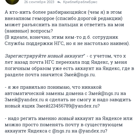
26 сентября 2023
КриблиКраблиБумс
А кто-нить более разбирающийся (чем я) в этом
внезапном геморрое (спасибо дорогой редакции)
может разъяснить на пальцах и ответить на мои
(наивные) вопросы?
(В идеале, конечно, этим кем-то д.б. сотрудник
Службы поддержки НГС, но я не настолько наивен).
Зарегистрируйте новый аккаунт
" - с учетом, что х
лет назад почта НГС переехала под Яндекс, у меня
логичным образом уже есть аккаунт на Яндекс, где в
разделе почта значится Змей@ngs.ru.
- я же правильно понимаю, что никакой
автоматической замены домена с Змей@ngs.ru на
Змей@yandex.ru я сделать не смогу и надо заводить
новый ящик Змей123456789@yandex.ru?
- надо регить именно
новый
аккаунт на Яндексе или
можно просто поменять почту в существующем
аккаунте Яндекса c @ngs.ru на @yandex.ru?