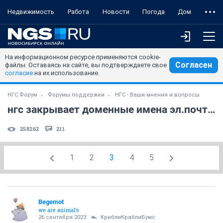
Недвижимость
Работа
Новости
Погода
Дом
На информационном ресурсе применяются cookie-
Согласен
файлы. Оставаясь на сайте, вы подтверждаете свое
согласие
на их использование.
НГС.Форум
Форумы поддержки
НГС - Ваши мнения и вопросы
нгс закрывает доменные имена эл.почты eml / mosk
258262
211
1
2
3
4
5
Begemot
we are animal's
26 сентября 2023
КриблиКраблиБумс