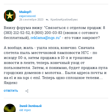
МайорП
experienced
26 сентября 2023
КриблиКраблиБумс
Внизу форума вижу: "Связаться с отделом продаж: 8
(383) 212-52-52, 8 (800) 200-03-83 (звонок с сотового
бесплатный),
reklama@ngs.ru"
- его тоже закроют?
А вообще, жаль - ушла эпоха, конечно. Сначала
слетела пыль местечковой ламповости НГС - по
исходу 00-х, затем продажа в 10-х и трэшовые
новости в ленте, теперь конечный уход от
пользователя. Затем, я понимаю, будет продажа пула
городских доменов с молотка... Были адреса почты и
на e1 и на ngs с eml. Теперь одно сплошное телеви....
Яндекс
ОТВЕТИТЬ
Змей Зелёный
old viper