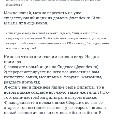
@yandex.ru?
Можно новый, можно переехать на уже
существующий ящик из домена @yandex.ru. Или
Mail.ru, или ещё какой.
если надо заводить новый аккаунт Яндекса, блин, а как с его с
существующим связать? Чтобы действия, совершенные под старым
аккаунтом (банально отметки/оценки на КП я ставил), были доступны
и в новом аккаунте?
Не знаю что за отметки имеются в виду. Но для
примера:
1) заводите новый ящик на Яндексе (@yandex.ru);
2) перерегистрируете на него все известные вам
госуслуги, банки, мобильные, форумы, магазины,
раздаёте друзьям;
3) если у вас в прежнем ящике быль фильтры, то в
новом ящике создаёте вручную такие же, глядя (что-
то и копи-пастом) на фильтры в старом ящике;
4) настраиваете в новом ящике Сборщик почты со
старого - он вытащит всю почту со старого ящика в
новый, разложит по папкам вроде бы, как было. В