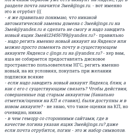
разделе почта значится Змей@ngs.ru.
- вот именно
это и отрубят (((
- я же правильно понимаю, что никакой
автоматической замены домена с Змей@ngs.ru на
Змей@yandex.ru я сделать не смогу и надо заводить
новый ящик Змей123456789@yandex.ru?
- правильно
- надо регить именно новый аккаунт на Яндексе или
можно просто поменять почту в существующем
аккаунте Яндекса c @ngs.ru на @yandex.ru?
- хер вам,
яша не собирается предоставлять дисковое
пространство пользователям НГС, регить именно
новый, на их условиях, покупать при желании
подписки всякие
- если надо заводить новый аккаунт Яндекса, блин, а
как с его с существующим связать? Чтобы действия,
совершенные под старым аккаунтом (банально
отметки/оценки на КП я ставил), были доступны и в
новом аккаунте?
- не знаю, что такое оценки на КП, но
очевидно, никак
- в чем геморр со сторонними сайтами, где в
качестве логина указан ящик Змей@ngs.ru? даже
если почта отрубится, логин - это ж набор символов.