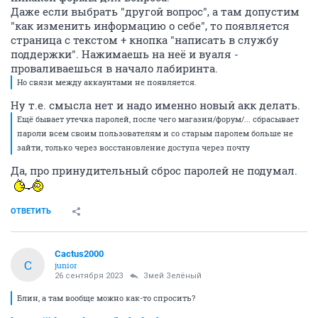
Даже если выбрать "другой вопрос", а там допустим
"как изменить информацию о себе", то появляется
страница с текстом + кнопка "написать в службу
поддержки". Нажимаешь на неё и вуаля -
проваливаешься в начало лабиринта.
Но связи между аккаунтами не появляется.
Ну т.е. смысла нет и надо именно новый акк делать.
Ещё бывает утечка паролей, после чего магазин/форум/... сбрасывает
пароли всем своим пользователям и со старым паролем больше не
зайти, только через восстановление доступа через почту
Да, про принудительный сброс паролей не подумал.
ОТВЕТИТЬ
Cactus2000
C
junior
26 сентября 2023
Змей Зелёный
Блин, а там вообще можно как-то спросить?