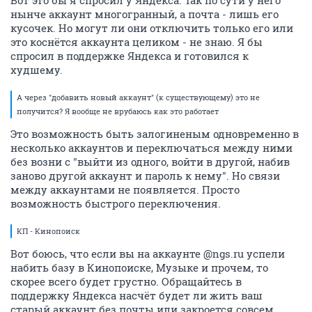
Вот это бы я спросил у Яндекса. Так по сути у него
нынче аккаунт многогранный, а почта - лишь его
кусочек. Но могут ли они отключить только его или
это коснётся аккаунта целиком - не знаю. Я бы
спросил в поддержке Яндекса и готовился к
худшему.
А через "добавить новый аккаунт" (к существующему) это не
получится? Я вообще не врубаюсь как это работает
Это возможность быть залогиненым одновременно в
несколько аккаунтов и переключаться между ними
без возни с "выйти из одного, войти в другой, набив
заново другой аккаунт и пароль к нему". Но связи
между аккаунтами не появляется. Просто
возможность быстрого переключения.
КП - Кинопоиск
Вот боюсь, что если вы на аккаунте @ngs.ru успели
набить базу в Кинопоиске, Музыке и прочем, то
скорее всего будет грустно. Обращайтесь в
поддержку Яндекса насчёт будет ли жить ваш
старый аккаунт без почты или закроется совсем.