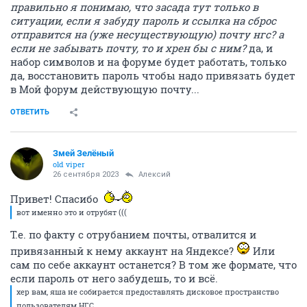
правильно я понимаю, что засада тут только в
ситуации, если я забуду пароль и ссылка на сброс
отправится на (уже несуществующую) почту нгс? а
если не забывать почту, то и хрен бы с ним?
да, и
набор символов и на форуме будет работать, только
да, восстановить пароль чтобы надо привязать будет
в Мой форум действующую почту...
ОТВЕТИТЬ
Змей Зелёный
old viper
26 сентября 2023
Алексий
Привет! Спасибо
вот именно это и отрубят (((
Т.е. по факту с отрубанием почты, отвалится и
привязанный к нему аккаунт на Яндексе?
Или
сам по себе аккаунт останется? В том же формате, что
если пароль от него забудешь, то и всё.
хер вам, яша не собирается предоставлять дисковое пространство
пользователям НГС