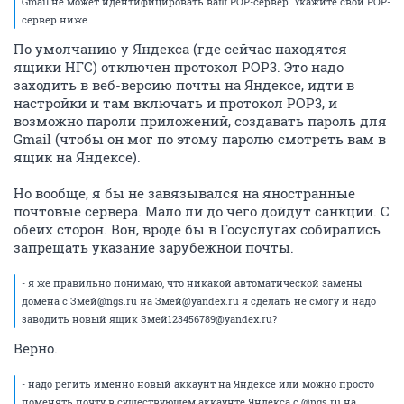
Gmail не может идентифицировать ваш POP-сервер. Укажите свой POP-
сервер ниже.
По умолчанию у Яндекса (где сейчас находятся
ящики НГС) отключен протокол POP3. Это надо
заходить в веб-версию почты на Яндексе, идти в
настройки и там включать и протокол POP3, и
возможно пароли приложений, создавать пароль для
Gmail (чтобы он мог по этому паролю смотреть вам в
ящик на Яндексе).
Но вообще, я бы не завязывался на яностранные
почтовые сервера. Мало ли до чего дойдут санкции. С
обеих сторон. Вон, вроде бы в Госуслугах собирались
запрещать указание зарубежной почты.
- я же правильно понимаю, что никакой автоматической замены
домена с Змей@ngs.ru на Змей@yandex.ru я сделать не смогу и надо
заводить новый ящик Змей123456789@yandex.ru?
Верно.
- надо регить именно новый аккаунт на Яндексе или можно просто
поменять почту в существующем аккаунте Яндекса c @ngs.ru на