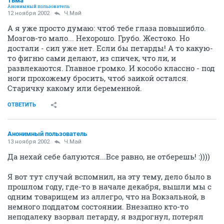
Тьма
Анонимный пользователь
12 ноября 2002
Ч.Май
А я уже просто думаю: чтоб тебе глаза повышибло.
Мозгов-то мало... Нехорошо. Грубо. Жестоко. Но
достали - сил уже нет. Если бы петарды! А то какую-
то фигню сами делают, из спичек, что ли, и
развлекаются. Главное громко. И кособо классно - под
ноги прохожему бросить, чтоб заикой остался.
Старичку какому или беременной.
ОТВЕТИТЬ
Анонимный пользователь
13 ноября 2002
Ч.Май
Да нехай себе балуются...Все равно, не отберешь! :))))
Я вот тут случай вспомнил, на эту тему, дело было в
прошлом году, где-то в начале декабря, вышли мы с
одним товарищем из аллегро, что на Вокзальной, в
немного поддатом состоянии. Внезапно кто-то
неподалеку взорвал петарду, я вздрогнул, потерял