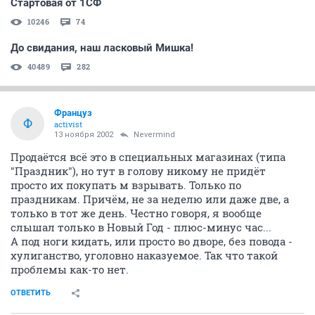
Стартовая от 1СФ
10246
74
До свидания, наш ласковый Мишка!
40489
282
Француз
Ф
activist
13 ноября 2002
Nevermind
Продаётся всё это в специальных магазинах (типа
"Праздник"), но тут в голову никому не придёт
просто их покупать м взрывать. Только по
праздникам. Причём, не за неделю или даже две, а
только в тот же день. Честно говоря, я вообще
слышал только в Новый Год - плюс-минус час...
А под ноги кидать, или просто во дворе, без повода -
хулиганство, уголовно наказуемое. Так что такой
проблемы как-то нет.
ОТВЕТИТЬ