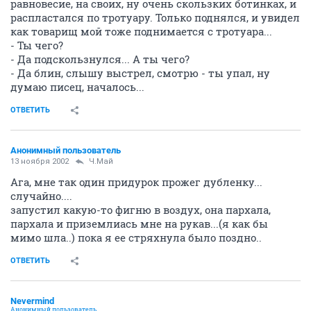
равновесие, на своих, ну очень скользких ботинках, и
распластался по тротуару. Только поднялся, и увидел
как товарищ мой тоже поднимается с тротуара...
- Ты чего?
- Да подскользнулся... А ты чего?
- Да блин, слышу выстрел, смотрю - ты упал, ну
думаю писец, началось...
ОТВЕТИТЬ
Анонимный пользователь
13 ноября 2002
Ч.Май
Ага, мне так один придурок прожег дубленку...
случайно....
запустил какую-то фигню в воздух, она пархала,
пархала и приземлиась мне на рукав...(я как бы
мимо шла..) пока я ее стряхнула было поздно..
ОТВЕТИТЬ
Nevermind
Анонимный пользователь