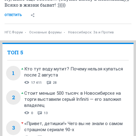
Всяко в жизни быват! :)))))
ОТВЕТИТЬ
НГС.Форум
Основные форумы
Новосибирск: За и Против
ТОП 5
Кто тут воду мутит? Почему нельзя купаться
1
после 2 августа
17 411
28
Стоит меньше 500 тысяч: в Новосибирске на
2
торги выставили серый Infiniti — его заложил
владелец
0
13
«Привет, детишки!» Чего вы не знали о самом
3
страшном сериале 90-х