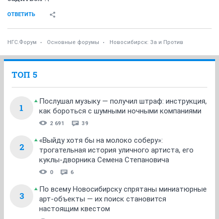
ОТВЕТИТЬ
НГС.Форум
Основные форумы
Новосибирск: За и Против
ТОП 5
Послушал музыку — получил штраф: инструкция,
1
как бороться с шумными ночными компаниями
2 691
39
«Выйду хотя бы на молоко соберу»:
2
трогательная история уличного артиста, его
куклы-дворника Семена Степановича
0
6
По всему Новосибирску спрятаны миниатюрные
3
арт-объекты — их поиск становится
настоящим квестом