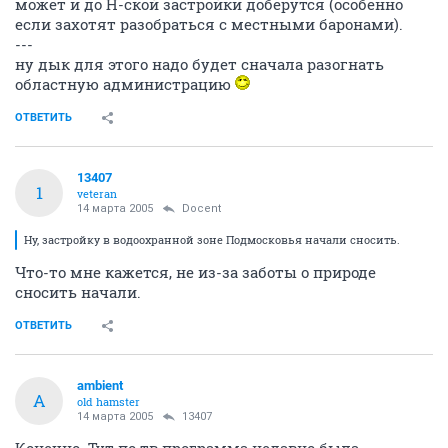
может и до Н-ской застройки доберутся (особенно
если захотят разобраться с местными баронами).
---
ну дык для этого надо будет сначала разогнать
областную администрацию
ОТВЕТИТЬ
13407
1
veteran
14 марта 2005
Docent
Ну, застройку в водоохранной зоне Подмосковья начали сносить.
Что-то мне кажется, не из-за заботы о природе
сносить начали.
ОТВЕТИТЬ
ambient
A
old hamster
14 марта 2005
13407
Конечно. Тут по тв программа недавно была.