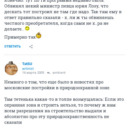
Обвинял некий министр певца юрия Лозу, что
дескать тот построил не там где надо. Так там ему в
ответ правильно сказали - х..ли ж ты обвиняешь
честного преобретателя, когда сами не х..ра не
делаете..
Примерно так
ОТВЕТИТЬ
TatSU
activist
16 марта 2005
ambient
Немного о том, что еще было в новостях про
московские постройки в природоохранной зоне.
Там тетенька какая-то в толпе возмущалась: Если это
охранная зона и строить нельзя, то почему ж нам
всем разрешения на строительство выдали и
абсолютно про эту природоохранственность не
сказали