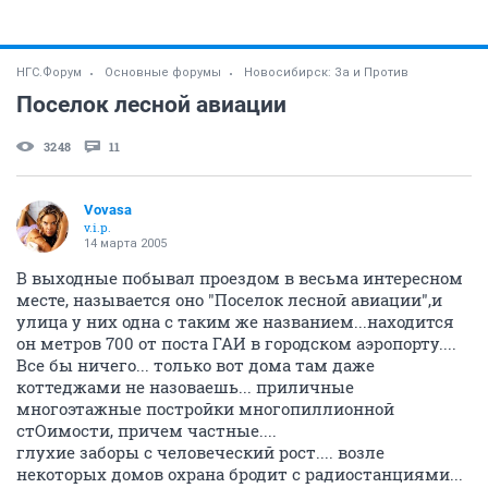
НГС.Форум
Основные форумы
Новосибирск: За и Против
Поселок лесной авиации
3248
11
Vovasa
v.i.p.
14 марта 2005
В выходные побывал проездом в весьма интересном
месте, называется оно "Поселок лесной авиации",и
улица у них одна с таким же названием...находится
он метров 700 от поста ГАИ в городском аэропорту....
Все бы ничего... только вот дома там даже
коттеджами не назоваешь... приличные
многоэтажные постройки многопиллионной
стОимости, причем частные....
глухие заборы с человеческий рост.... возле
некоторых домов охрана бродит с радиостанциями...