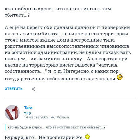
кто-нибудь в курсе... что за контингент там
обитает...?
А еще на берегу оби давным давно был пионерский
лагерь жиркомбината... а нынче на его территории
стоят многоэтажные дома построенные типа
родственниками высокопоставленных чиновников
из областной администрации, не будем показывать
пальцем - их фамилии на слуху... А на воротах при
вьезде на территорию висит вывеска "частная
собственность... " и .т.д. Интересно, с каких пор
государственная собственнось стала частной
ОТВЕТИТЬ
Tarz
v.i.p.
14 марта 2005
Vovasa
кто-нибудь в курсе... что за контингент там обитает...?
Буржуи, кто... Не пролетарии же.