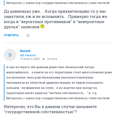
Интересно, с каких пор государственная собственнось стала частной
Да давненько уже.... Когда прихватизацию то у нас
замутили, уж и не вспомнить... Примерно тогда же
когда и "вероятных противников" в "невероятные
друзья" записали
ОТВЕТИТЬ
Docent
D
old hamster
14 марта 2005
Vovasa
А еще на берегу оби давным давно был пионерский лагерь
жиркомбината... а нынче на его территории стоят многоэтажные дома
построенные типа родственниками высокопоставленных
чиновников из областной администрации, не будем показывать
пальцем - их фамилии на слуху... А на воротах при вьезде на
территорию висит вывеска "частная собственность... " и .т.д.
Интересно, с каких пор государственная собственнось стала частной
Интересно, что Вы в данном случае называете
"государственной собственностью"?