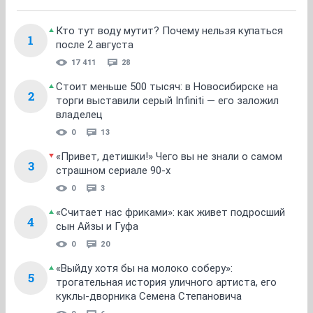
Кто тут воду мутит? Почему нельзя купаться
1
после 2 августа
17 411
28
Стоит меньше 500 тысяч: в Новосибирске на
2
торги выставили серый Infiniti — его заложил
владелец
0
13
«Привет, детишки!» Чего вы не знали о самом
3
страшном сериале 90-х
0
3
«Считает нас фриками»: как живет подросший
4
сын Айзы и Гуфа
0
20
«Выйду хотя бы на молоко соберу»:
5
трогательная история уличного артиста, его
куклы-дворника Семена Степановича