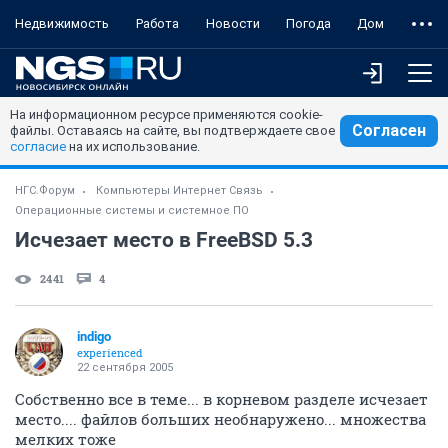
Недвижимость
Работа
Новости
Погода
Дом
На информационном ресурсе применяются cookie-
Согласен
файлы. Оставаясь на сайте, вы подтверждаете свое
согласие
на их использование.
НГС.Форум
Компьютеры Интернет Связь
Операционные системы и системное ПО
Исчезает место в FreeBSD 5.3
2441
4
indigo
experienced
22 сентября 2005
Собственно все в теме... в корневом разделе исчезает
место.... файлов больших необнаружено... множества
мелких тоже