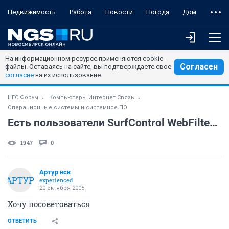
Недвижимость
Работа
Новости
Погода
Дом
На информационном ресурсе применяются cookie-
Согласен
файлы. Оставаясь на сайте, вы подтверждаете свое
согласие
на их использование.
НГС.Форум
Компьютеры Интернет Связь
Операционные системы и системное ПО
Есть пользователи SurfControl WebFilter 5?
1947
0
Артур нск
АРТУР
experienced
20 октября 2005
Хочу посоветоваться
ОТВЕТИТЬ