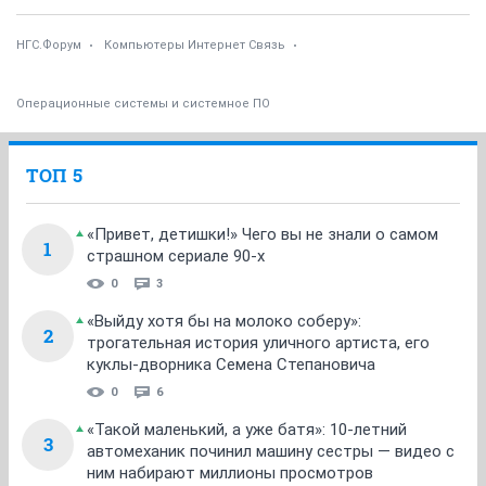
НГС.Форум
Компьютеры Интернет Связь
Операционные системы и системное ПО
ТОП 5
«Привет, детишки!» Чего вы не знали о самом
1
страшном сериале 90-х
0
3
«Выйду хотя бы на молоко соберу»:
2
трогательная история уличного артиста, его
куклы-дворника Семена Степановича
0
6
«Такой маленький, а уже батя»: 10-летний
3
автомеханик починил машину сестры — видео с
ним набирают миллионы просмотров