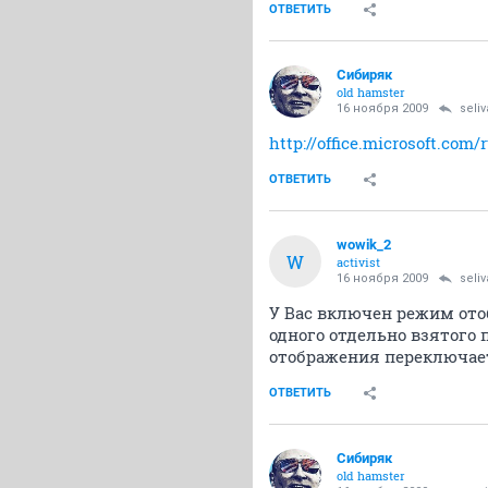
ОТВЕТИТЬ
Сибиряк
old hamster
16 ноября 2009
seli
http://office.microsoft.co
ОТВЕТИТЬ
wowik_2
W
activist
16 ноября 2009
seli
У Вас включен режим ото
одного отдельно взятого
отображения переключает
ОТВЕТИТЬ
Сибиряк
old hamster