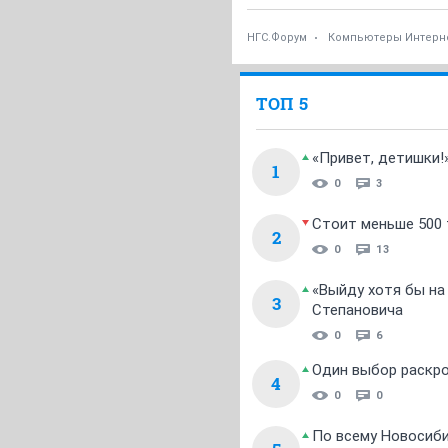
НГС.Форум
Компьютеры Интерн
ТОП 5
«Привет, детишки!
1
0
3
Стоит меньше 500 т
2
0
13
«Выйду хотя бы на
3
Степановича
0
6
Один выбор раскро
4
0
0
По всему Новосиб