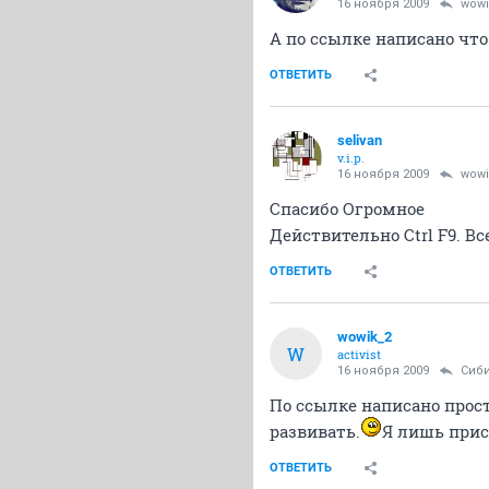
16 ноября 2009
wowi
А по ссылке написано что
ОТВЕТИТЬ
selivan
v.i.p.
16 ноября 2009
wowi
Спасибо Огромное
Действительно Ctrl F9. В
ОТВЕТИТЬ
wowik_2
W
activist
16 ноября 2009
Сиб
По ссылке написано прос
развивать.
Я лишь при
ОТВЕТИТЬ