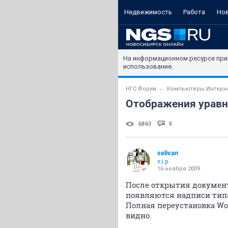
Недвижимость
Работа
Но
На информационном ресурсе при
использование.
НГС.Форум
Компьютеры Интерн
Отображения уравне
6863
5
selivan
v.i.p.
16 ноября 2009
После открытия документ
появляются надписи типа
Полная переустановка Wo
видно.