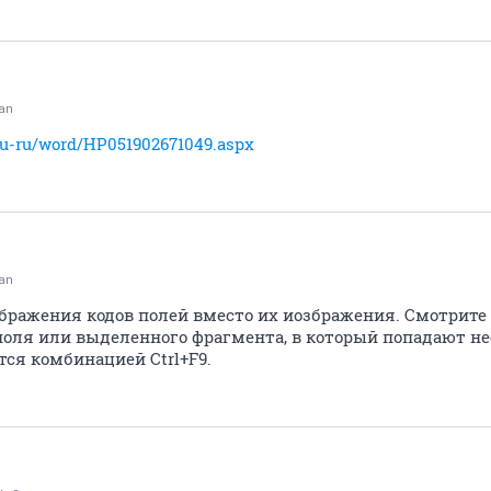
van
m/ru-ru/word/HP051902671049.aspx
van
бражения кодов полей вместо их иозбражения. Смотрите 
 поля или выделенного фрагмента, в который попадают н
ся комбинацией Ctrl+F9.