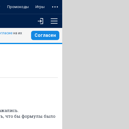
т
Промокоды
Игры
огласие
на их
Согласен
ажались.
ть, что бы формулы было