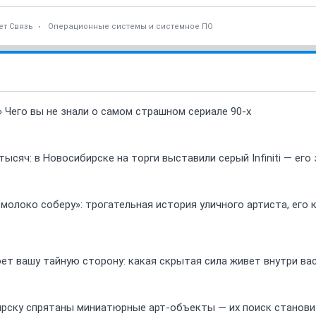
ет Связь
Операционные системы и системное ПО
» Чего вы не знали о самом страшном сериале 90-х
ысяч: в Новосибирске на торги выставили серый Infiniti — ег
 молоко соберу»: трогательная история уличного артиста, его
ет вашу тайную сторону: какая скрытая сила живет внутри ва
ирску спрятаны миниатюрные арт-объекты — их поиск станов