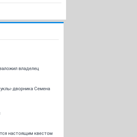
о заложил владелец
 куклы-дворника Семена
с
ится настоящим квестом