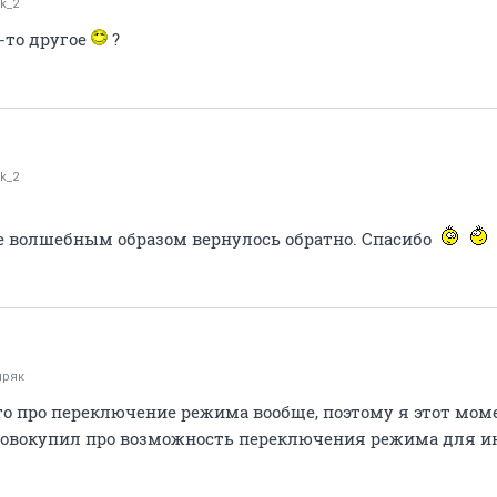
k_2
-то другое
?
k_2
се волшебным образом вернулось обратно. Спасибо
иряк
то про переключение режима вообще, поэтому я этот моме
совокупил про возможность переключения режима для и