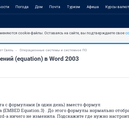
вости
Погода
Дом
Почта
Туризм
Афиша
Курсы валю
меняются cookie-файлы. Оставаясь на сайте, вы подтверждаете свое
с
ет Связь
Операционные системы и системное ПО
ний (equation) в Word 2003
а с формулами (в один день) вместо формул
 {EMBED Equation.3} . До этого формулы нормально отобр
rd-а ничего не изменила. Подскажите где нужно настрои