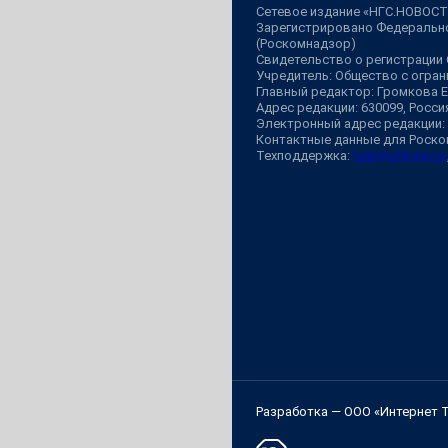
Сетевое издание «НГС.НОВОСТ
Зарегистрировано Федерально
(Роскомнадзор)
Свидетельство о регистрации
Учредитель: Общество с огр
Главный редактор: Громкова 
Адрес редакции: 630099, Россия,
Электронный адрес редакции:
Контактные данные для Роско
Техподдержка:
help@shkulev.ru
Разработка — ООО «Интернет 