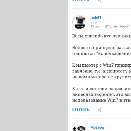
fedot1
v.i.p.
13 июля 2012
fedot1
Всем спасибо кто отклик
Вопрос в принципе разъ
являются "использование
Компьютер с Win7 планир
завязана, т.е. я попрост
на компьютере не крутитс
Кстати вот ещё вопрос и
видеонаблюдения, это во
использование Win7 в эт
ОТВЕТИТЬ
Mozepiy