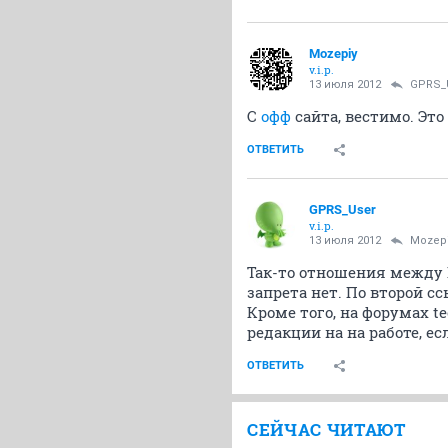
Mozepiy
v.i.p.
13 июля 2012
GPRS_
С
офф
сайта, вестимо. Это
ОТВЕТИТЬ
GPRS_User
v.i.p.
13 июля 2012
Mozep
Так-то отношения между 
запрета нет. По второй с
Кроме того, на форумах t
редакции на на работе, е
ОТВЕТИТЬ
СЕЙЧАС ЧИТАЮТ