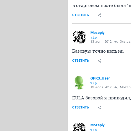
в стартовом посте была "
ОТВЕТИТЬ
Mozepiy
v.i.p.
13 июля 2012
Злыдь
Базовую точно нельзя.
ОТВЕТИТЬ
GPRS_User
v.i.p.
13 июля 2012
Mozep
EULA базовой я приводил,
ОТВЕТИТЬ
Mozepiy
v.i.p.