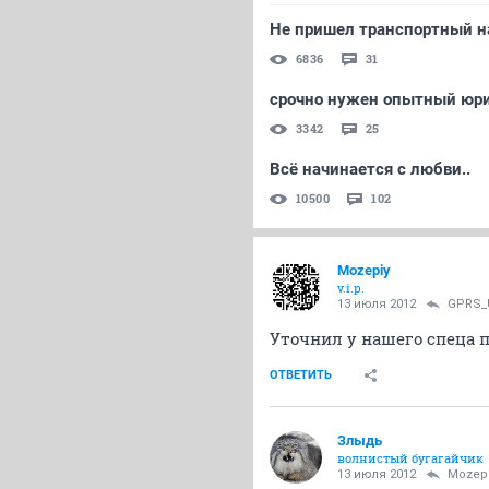
Не пришел транспортный н
6836
31
срочно нужен опытный юр
3342
25
Всё начинается с любви..
10500
102
Mozepiy
v.i.p.
13 июля 2012
GPRS_
Уточнил у нашего спеца 
ОТВЕТИТЬ
Злыдь
волнистый бугагайчик
13 июля 2012
Mozep