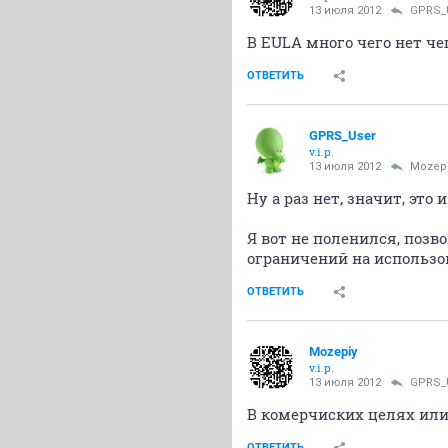
13 июля 2012
GPRS_
В EULA много чего нет чег
ОТВЕТИТЬ
GPRS_User
v.i.p.
13 июля 2012
Mozep
Ну а раз нет, значит, это
Я вот не поленился, поз
ограничений на использо
ОТВЕТИТЬ
Mozepiy
v.i.p.
13 июля 2012
GPRS_
В комерчиских целях или
ОТВЕТИТЬ