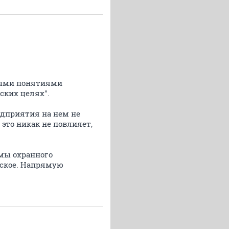
ными понятиями
ских целях".
едприятия на нем не
 это никак не повлияет,
емы охранного
еское. Напрямую