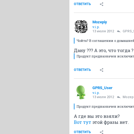
ОТВЕТИТЬ
Mozepiy
v.i.p.
13 июля 2012
GPRS_
Чойта? В соглашении о домашне
Дану ??? А это, что тогда ?
Продукт предназначен исключит
ОТВЕТИТЬ
GPRS_User
v.i.p.
13 июля 2012
Mozep
Продукт предназначен исключит
А где вы это взяли?
Вот тут
этой фразы нет.
ОТВЕТИТЬ