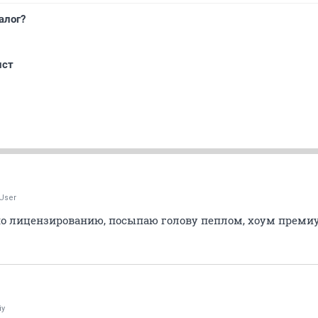
алог?
ист
User
по лицензированию, посыпаю голову пеплом, хоум преми
iy