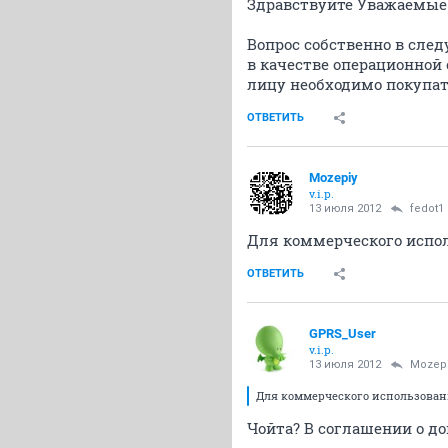
Здравствуйте Уважаемые
Вопрос собственно в сл
в качестве операционной
лицу необходимо покупать
ОТВЕТИТЬ
Mozepiy
v.i.p.
13 июля 2012
fedot1
Для коммерческого испол
ОТВЕТИТЬ
GPRS_User
v.i.p.
13 июля 2012
Mozep
Для коммерческого использован
Чойта? В соглашении о д