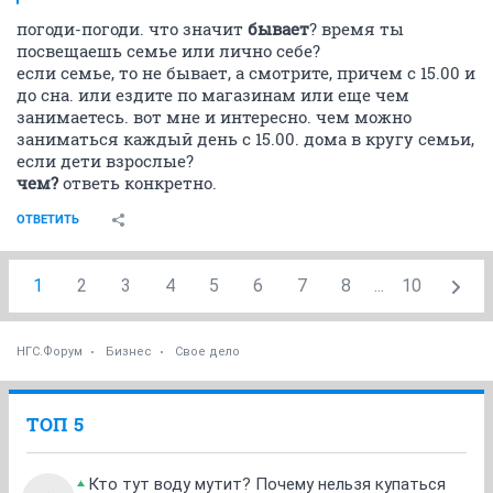
погоди-погоди. что значит
бывает
? время ты
посвещаешь семье или лично себе?
если семье, то не бывает, а смотрите, причем с 15.00 и
до сна. или ездите по магазинам или еще чем
занимаетесь. вот мне и интересно. чем можно
заниматься каждый день с 15.00. дома в кругу семьи,
если дети взрослые?
чем?
ответь конкретно.
ОТВЕТИТЬ
1
2
3
4
5
6
7
8
...
10
НГС.Форум
Бизнес
Свое дело
ТОП 5
Кто тут воду мутит? Почему нельзя купаться