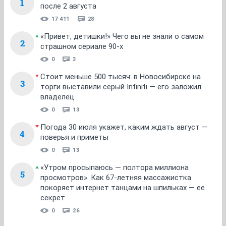
1
после 2 августа
17 411
28
«Привет, детишки!» Чего вы не знали о самом
2
страшном сериале 90-х
0
3
Стоит меньше 500 тысяч: в Новосибирске на
3
торги выставили серый Infiniti — его заложил
владелец
0
13
Погода 30 июля укажет, каким ждать август —
4
поверья и приметы
0
13
«Утром просыпаюсь — полтора миллиона
5
просмотров». Как 67-летняя массажистка
покоряет интернет танцами на шпильках — ее
секрет
0
26