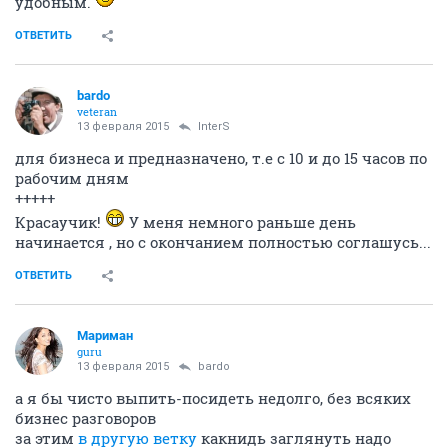
удобным.
ОТВЕТИТЬ
bardo
veteran
13 февраля 2015
InterS
для бизнеса и предназначено, т.е с 10 и до 15 часов по
рабочим дням
+++++
Красаучик!
У меня немного раньше день
начинается , но с окончанием полностью соглашусь...
ОТВЕТИТЬ
Мариман
guru
13 февраля 2015
bardo
а я бы чисто выпить-посидеть недолго, без всяких
бизнес разговоров
за этим
в другую ветку
какнидь заглянуть надо