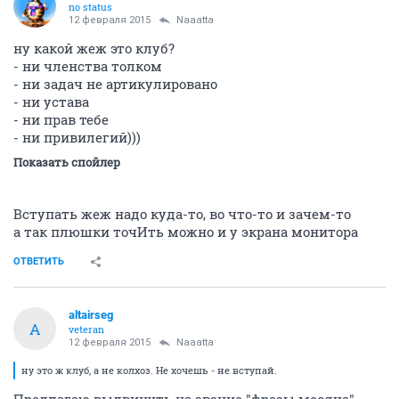
no status
12 февраля 2015
Naaatta
ну какой жеж это клуб?
- ни членства толком
- ни задач не артикулировано
- ни устава
- ни прав тебе
- ни привилегий)))
Показать спойлер
Вступать жеж надо куда-то, во что-то и зачем-то
а так плюшки точИть можно и у экрана монитора
ОТВЕТИТЬ
altairseg
A
veteran
12 февраля 2015
Naaatta
ну это ж клуб, а не колхоз. Не хочешь - не вступай.