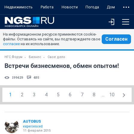
Недвижимость
Работа
Новости
Погода
Дом
На информационном ресурсе применяются cookie-
Согласен
файлы. Оставаясь на сайте, вы подтверждаете свое
согласие
на их использование.
НГС.Форум
Бизнес
Свое дело
Встречи бизнесменов, обмен опытом!
199429
485
1
2
3
4
5
6
7
8
...
10
AUTOBUS
experienced
11 февраля 2015