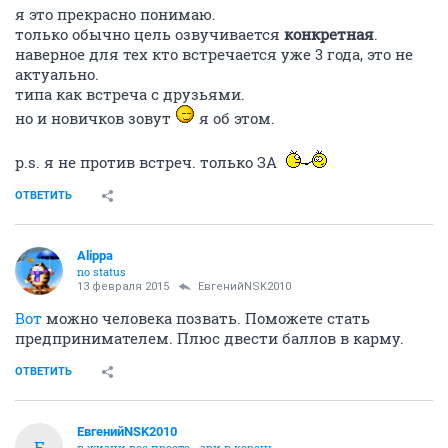
я это прекрасно понимаю.
только обычно цель озвучивается
конкретная
.
наверное для тех кто встречается уже 3 года, это не
актуально.
типа как встреча с друзьями.
но и новичков зовут
я об этом.
p.s. я не против встреч. только ЗА
ОТВЕТИТЬ
Alippa
no status
13 февраля 2015
ЕвгенийNSK2010
Вот
можно человека позвать. Поможете стать
предпринимателем. Плюс двести баллов в карму.
ОТВЕТИТЬ
ЕвгенийNSK2010
Е
в жизни все просто - зри в корень