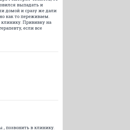
отовился выпадать и
ли домой и сразу же дали
вно как то переживаем.
в клинику. Прививку на
ерапевту, если все
ы , позвонить в клинику.