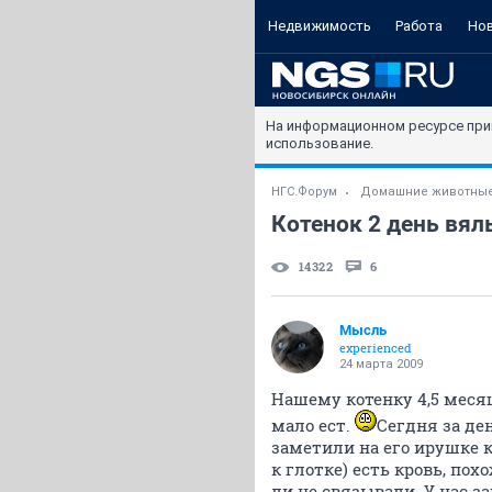
Недвижимость
Работа
Но
На информационном ресурсе при
использование.
НГС.Форум
Домашние животны
Котенок 2 день вя
14322
6
Мысль
experienced
24 марта 2009
Нашему котенку 4,5 месяц
мало ест.
Сегдня за ден
заметили на его ирушке к
к глотке) есть кровь, пох
ли не связывали. У нас з