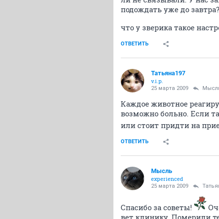
подождать уже до завтра?
что у зверика такое наст
ОТВЕТИТЬ
Татьяна197
v.i.p.
25 марта 2009
Мысл
Каждое животное реагируе
возможно больно. Если т
или стоит придти на при
ОТВЕТИТЬ
Мысль
experienced
25 марта 2009
Татья
Спасибо за советы!
Оче
вет.клинику. Померили те