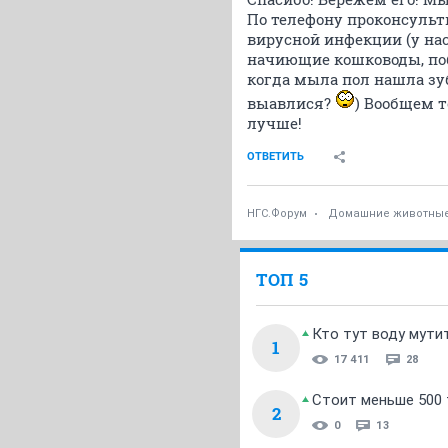
По телефону проконсульт
вирусной инфекции (у нас
начиющие кошководы, поб
когда мыла пол нашла зу
выавлися?
) Вообщем т
лучше!
ОТВЕТИТЬ
НГС.Форум
Домашние животны
ТОП 5
Кто тут воду мути
1
17 411
28
Стоит меньше 500 т
2
0
13