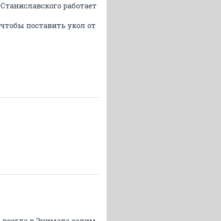
а Станиславского работает
 чтобы поставить укол от
ы всегда в Энималз ездим.