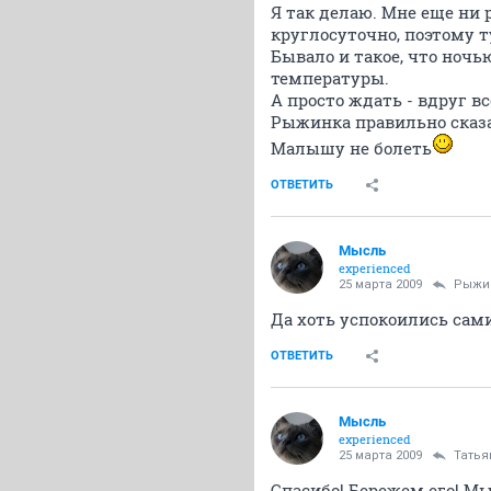
Я так делаю. Мне еще ни 
круглосуточно, поэтому т
Бывало и такое, что ночь
температуры.
А просто ждать - вдруг вс
Рыжинка правильно сказа
Малышу не болеть
ОТВЕТИТЬ
Мысль
experienced
25 марта 2009
Рыжи
Да хоть успокоились сами
ОТВЕТИТЬ
Мысль
experienced
25 марта 2009
Татья
Спасибо! Бережем его! Мы