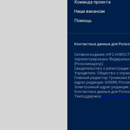
Команда проекта
Наши вакансии
Помощь
Контактные данные для Роско
Сетевое издание «НГС.НОВОСТ
Зарегистрировано Федерально
(Роскомнадзор)
Свидетельство о регистрации
Учредитель: Общество с огр
Главный редактор: Громкова 
Адрес редакции: 630099, Россия,
Электронный адрес редакции:
Контактные данные для Роско
Техподдержка:
help@shkulev.ru