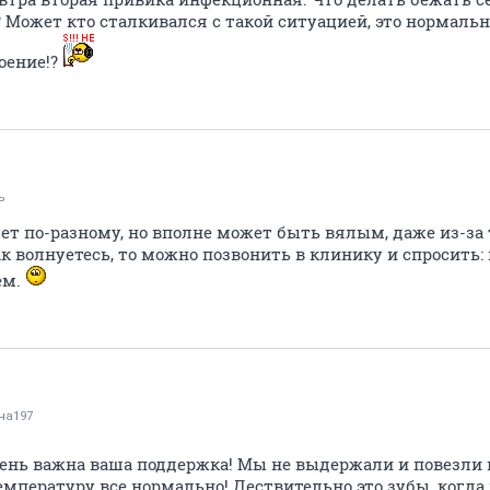
 Может кто сталкивался с такой ситуацией, это нормальн
роение!?
ь
т по-разному, но вполне может быть вялым, даже из-за 
ак волнуетесь, то можно позвонить в клинику и спросить
ем.
на197
нь важна ваша поддержка! Мы не выдержали и повезли в
мпературу все нормально! Дествительно это зубы, когда 