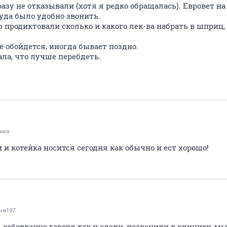
разу не отказывали (хотя я редко обращалась). Евровет н
уда было удобно звонить.
ю продиктовали сколько и какого лек-ва набрать в шприц,
е обойдется, иногда бывает поздно.
ла, что лучше перебдеть.
нка
 и котейка носится сегодня как обычно и ест хорошо!
на197
 собственно говоря так и сдели, позвонили в клинику, м