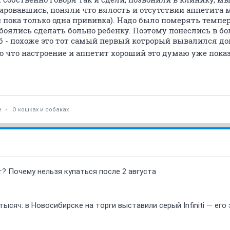
ировавшись, поняли что вялость и отсутствии аппетита
 пока только одна прививка). Надо было померять темпер
оялись сделать больно ребенку. Поэтому понеслись в бо
б - похоже это тот самый первый котрорый вывалился до
о что настроение и аппетит хороший это думаю уже показ
е
О кошках и собаках
т? Почему нельзя купаться после 2 августа
ысяч: в Новосибирске на торги выставили серый Infiniti — ег