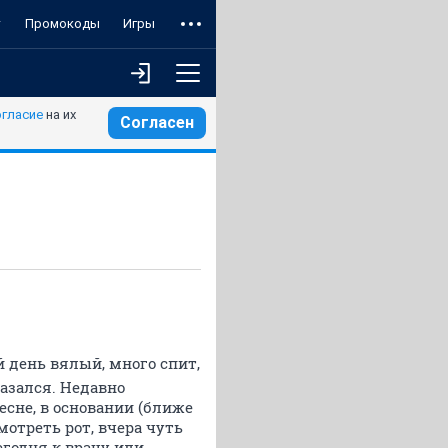
т
Промокоды
Игры
огласие
на их
Согласен
й день вялый, много спит,
казался. Недавно
есне, в основании (ближе
смотреть рот, вчера чуть
егодня к врачу или