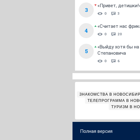
«Привет, детишки!
3
0
3
«Считает нас фрик
4
0
20
«Выйду хотя бы на
5
Степановича
0
6
ЗНАКОМСТВА В НОВОСИБИ
ТЕЛЕПРОГРАММА В НО
ТУРИЗМ В Н
Полная версия