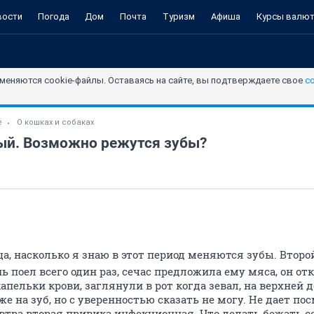
вости
Погода
Дом
Почта
Туризм
Афиша
Курсы валю
меняются cookie-файлы. Оставаясь на сайте, вы подтверждаете свое
с
е
О кошках и собаках
лый. Возможно режутся зубы?
а, насколько я знаю в этот период меняются зубы. Второ
ь поел всего один раз, сечас предложила ему мяса, он от
апельки крови, заглянули в рот когда зевал, на верхней д
оже на зуб, но с уверенностью сказать не могу. Не дает по
автра вторая привика инфекционная. Что делать бежать с