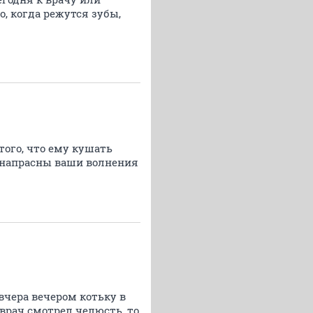
о, когда режутся зубы,
того, что ему кушать
: напрасны ваши волнения
чера вечером котьку в
врач смотрел челюсть, то