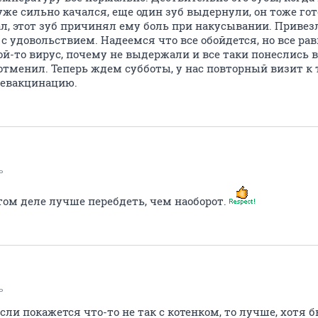
 уже сильно качался, еще один зуб выдернули, он тоже г
л, этот зуб причинял ему боль при накусывании. Привез
 с удовольствием. Надеемся что все обойдется, но все ра
й-то вирус, почему не выдержали и все таки понеслись 
отменил. Теперь ждем субботы, у нас повторный визит к т
ревакцинацию.
ь
том деле лучше перебдеть, чем наоборот.
ь
если покажется что-то не так с котенком, то лучше, хотя б