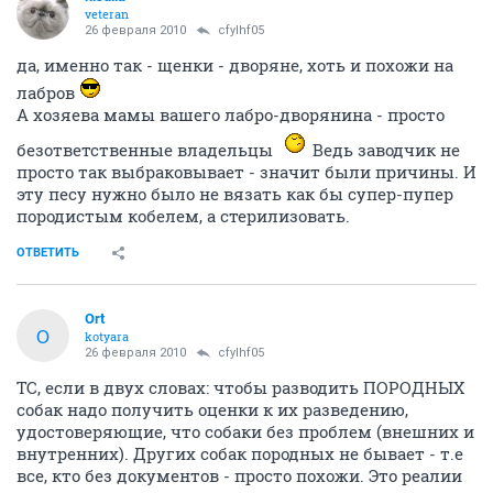
veteran
26 февраля 2010
cfylhf05
да, именно так - щенки - дворяне, хоть и похожи на
лабров
А хозяева мамы вашего лабро-дворянина - просто
безответственные владельцы
Ведь заводчик не
просто так выбраковывает - значит были причины. И
эту песу нужно было не вязать как бы супер-пупер
породистым кобелем, а стерилизовать.
ОТВЕТИТЬ
Ort
O
kotyara
26 февраля 2010
cfylhf05
ТС, если в двух словах: чтобы разводить ПОРОДНЫХ
собак надо получить оценки к их разведению,
удостоверяющие, что собаки без проблем (внешних и
внутренних). Других собак породных не бывает - т.е
все, кто без документов - просто похожи. Это реалии