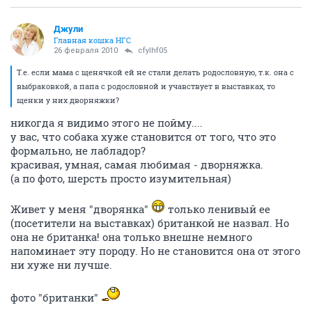
Джули
Главная кошка НГС
26 февраля 2010
cfylhf05
Т.е. если мама с щенячкой ей не стали делать родословную, т.к. она с
выбраковкой, а папа с родословной и учавствует в выставках, то
щенки у них дворняжки?
никогда я видимо этого не пойму....
у вас, что собака хуже становится от того, что это
формально, не лабладор?
красивая, умная, самая любимая - дворняжка.
(а по фото, шерсть просто изумительная)
Живет у меня "дворянка"
только ленивый ее
(посетители на выставках) британкой не назвал. Но
она не британка! она только внешне немного
напоминает эту породу. Но не становится она от этого
ни хуже ни лучше.
фото "британки"