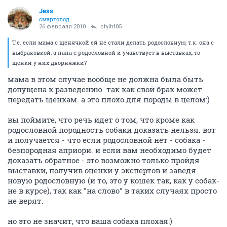
Jess
смартовод
26 февраля 2010
cfylhf05
Т.е. если мама с щенячкой ей не стали делать родословную, т.к. она с
выбраковкой, а папа с родословной и учавствует в выставках, то
щенки у них дворняжки?
мама в этом случае вообще не должна была быть
допущена к разведению. так как свой брак может
передать щенкам. а это плохо для породы в целом:)
вы поймите, что речь идет о том, что кроме как
родословной породность собаки доказать нельзя. вот
и получается - что если родословной нет - собака -
безпородная априори. и если вам необходимо будет
доказать обратное - это возможно только пройдя
выставки, получив оценки у экспертов и заведя
новую родословную (и то, это у кошек так, как у собак-
не в курсе), так как "на слово" в таких случаях просто
не верят.
но это не значит, что ваша собака плохая:)