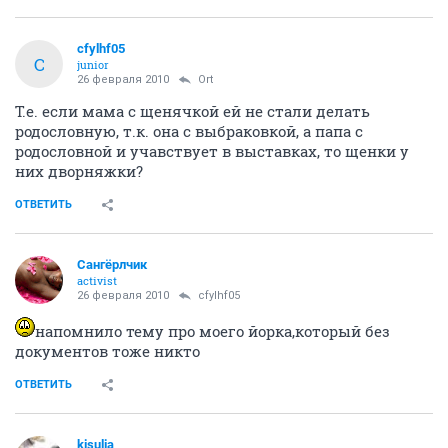
cfylhf05
C
junior
26 февраля 2010
Ort
Т.е. если мама с щенячкой ей не стали делать
родословную, т.к. она с выбраковкой, а папа с
родословной и учавствует в выставках, то щенки у
них дворняжки?
ОТВЕТИТЬ
Сангёрлчик
activist
26 февраля 2010
cfylhf05
напомнило тему про моего йорка,который без
документов тоже никто
ОТВЕТИТЬ
kisulia