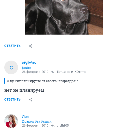
ОТВЕТИТЬ
cfylhf05
C
junior
26 февраля 2010
Татьяна_и_КОтята
А щенят планируете от своего "лабрадора"?
нет не планируем
ОТВЕТИТЬ
Лия
Дракон без башни
26 февраля 2010
cfylhf05