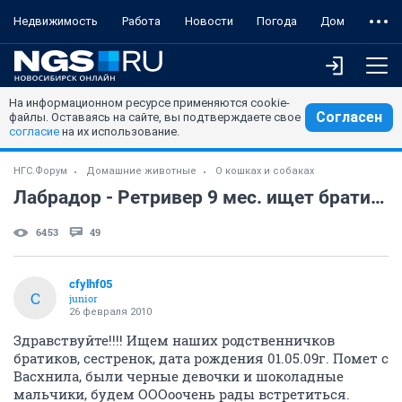
Недвижимость
Работа
Новости
Погода
Дом
На информационном ресурсе применяются cookie-
Согласен
файлы. Оставаясь на сайте, вы подтверждаете свое
согласие
на их использование.
НГС.Форум
Домашние животные
О кошках и собаках
Лабрадор - Ретривер 9 мес. ищет братиков и сестер
6453
49
cfylhf05
C
junior
26 февраля 2010
Здравствуйте!!!! Ищем наших родственничков
братиков, сестренок, дата рождения 01.05.09г. Помет с
Васхнила, были черные девочки и шоколадные
мальчики, будем ОООоочень рады встретиться.