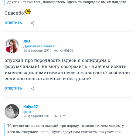
других - свяжитесь, пообщаетесь. Здесь-то наврядли вы их найдете.
Спасибо!
ОТВЕТИТЬ
Лия
Дракон без башни
26 февраля 2010
cfylhf05
опуская про породность (здесь я солидарна с
форумчанами). не могу сообразить - а зачем искать
именно однопометников своего животного? особенно
если оно невыставочное и без доков?
ОТВЕТИТЬ
Katya87
guru
26 февраля 2010
Ort
ТС, отключившись от эмоций про породу - позвоните тем людям, у
кого вы покупали щена - пусть дадут вам контакты покупателей