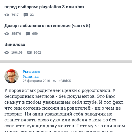
перед выбором: playstation 3 или xbox
7917
22
Дозор глобального потепления (часть 5)
35570
659
Винилово
166409
1002
Рыжинка
Рыжинка
26 февраля 2010
cfylhf05
У породистых родителей щенки с родословной. У
беспородных метисов - без документов. Это Вам
скажут в любом уважающем себя клубе. И тот факт,
что они ооочень похожи на родителей - ни о чем не
говорит. Ни один уважающий себя заводчик не
станет вязать свою суку или кобеля с кем-то без
соответствующих документов. Потому что слишком
много сил и средств вложил в свое животное, и