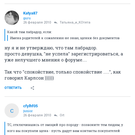
Katya87
guru
26 февраля 2010
Татьяна_и_КОтята
Какой там лабрадор, если:
Имена родителей к сожалению не знаю, щенки без документов
ну я и не утверждаю, что там лабрадор.
просто девушка, "не успела" зарегистрироваться, а
уже нелучшего мнения о форуме....
Так что "спокойствие, только спокойствие .....", как
говорил Карлсон ))))))
ОТВЕТИТЬ
cfylhf05
C
junior
26 февраля 2010
Ort
ТС, отключившись от эмоций про породу - позвоните тем людям, у
кого вы покупали щена - пусть дадут вам контакты покупателей