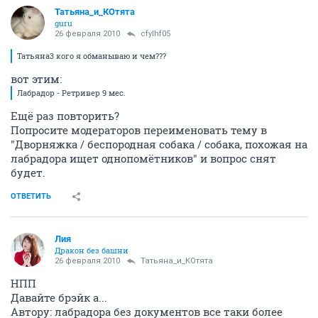
Татьяна_и_КОтята
guru
26 февраля 2010
cfylhf05
Татьяна3 кого я обманываю и чем???
вот этим:
Лабрадор - Ретривер 9 мес.
Ещё раз повторить?
Попросите модераторов переименовать тему в
"Дворняжка / беспородная собака / собака, похожая на
лабрадора ищет однопомётников" и вопрос снят
будет.
ОТВЕТИТЬ
Лия
Дракон без башни
26 февраля 2010
Татьяна_и_КОтята
НПП
Давайте брэйк а...
Автору: лабрадора без документов все таки более