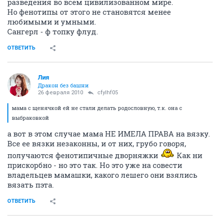
разведения во всем цивилизованном мире.
Но фенотипы от этого не становятся менее
любимыми и умными.
Сангерл - ф топку флуд.
ОТВЕТИТЬ
Лия
Дракон без башни
26 февраля 2010
cfylhf05
мама с щенячкой ей не стали делать родословную, т.к. она с
выбраковкой
а вот в этом случае мама НЕ ИМЕЛА ПРАВА на вязку.
Все ее вязки незаконны, и от них, грубо говоря,
получаются фенотипичные дворняжки
Как ни
прискорбно - но это так. Но это уже на совести
владельцев мамашки, какого лешего они взялись
вязать пэта.
ОТВЕТИТЬ