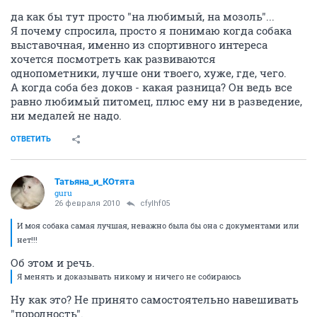
да как бы тут просто "на любимый, на мозоль"...
Я почему спросила, просто я понимаю когда собака
выставочная, именно из спортивного интереса
хочется посмотреть как развиваются
однопометники, лучше они твоего, хуже, где, чего.
А когда соба без доков - какая разница? Он ведь все
равно любимый питомец, плюс ему ни в разведение,
ни медалей не надо.
ОТВЕТИТЬ
Татьяна_и_КОтята
guru
26 февраля 2010
cfylhf05
И моя собака самая лучшая, неважно была бы она с документами или
нет!!!
Об этом и речь.
Я менять и доказывать никому и ничего не собираюсь
Ну как это? Не принято самостоятельно навешивать
"породность".