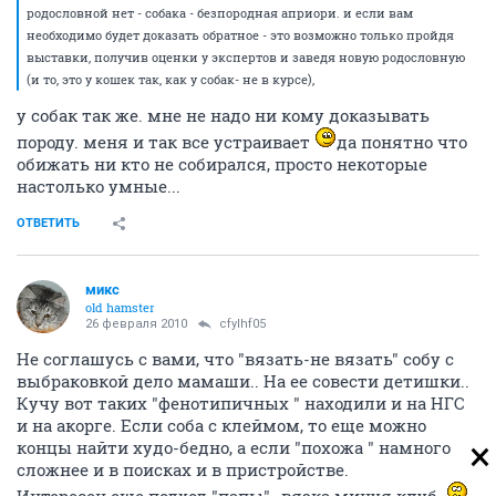
родословной нет - собака - безпородная априори. и если вам
необходимо будет доказать обратное - это возможно только пройдя
выставки, получив оценки у экспертов и заведя новую родословную
(и то, это у кошек так, как у собак- не в курсе),
у собак так же. мне не надо ни кому доказывать
породу. меня и так все устраивает
да понятно что
обижать ни кто не собирался, просто некоторые
настолько умные...
ОТВЕТИТЬ
микс
old hamster
26 февраля 2010
cfylhf05
Не соглашусь с вами, что "вязать-не вязать" собу с
выбраковкой дело мамаши.. На ее совести детишки..
Кучу вот таких "фенотипичных " находили и на НГС
и на акорге. Если соба с клеймом, то еще можно
концы найти худо-бедно, а если "похожа " намного
сложнее и в поисках и в пристройстве.