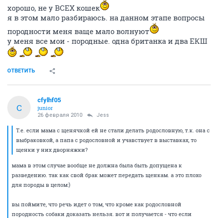
хорошо, не у ВСЕХ кошек
я в этом мало разбираюсь. на данном этапе вопросы
породности меня ваще мало волнуют
у меня все мои - породные. одна британка и два ЕКШ
ОТВЕТИТЬ
cfylhf05
C
junior
26 февраля 2010
Jess
Т.е. если мама с щенячкой ей не стали делать родословную, т.к. она с
выбраковкой, а папа с родословной и учавствует в выставках, то
щенки у них дворняжки?
мама в этом случае вообще не должна была быть допущена к
разведению. так как свой брак может передать щенкам. а это плохо
для породы в целом:)
вы поймите, что речь идет о том, что кроме как родословной
породность собаки доказать нельзя. вот и получается - что если