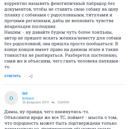
корректно называть фенотипичный лабрадор без
документов, чтобы не ставить свою собаку на одну
планку с собаками с родословными, титулами и
прочими регалиями, дабы не волновать чувства
владельцев последних.
Нашим: - ну давайте будем чуть более лояльны,
автор не пришел искать жениха/невесту для собаки
без родословной, она пришла просто пообщаться. В
конце концов имеет право на данном этапе в таких
тонкостях не разбираться. Разберется постепенно,
сами же и объясним, чего гнать человека палками-
то.
ОТВЕТИТЬ
Ort
O
kotyara
26 февраля 2010
cfylhf05
Дамы, ну правда, чего накинулись-то.
Объяснили вроде же все ТС, поймет - мысль о том,
что породность может быть подтверждена только
документальна, противоречит обывательскому