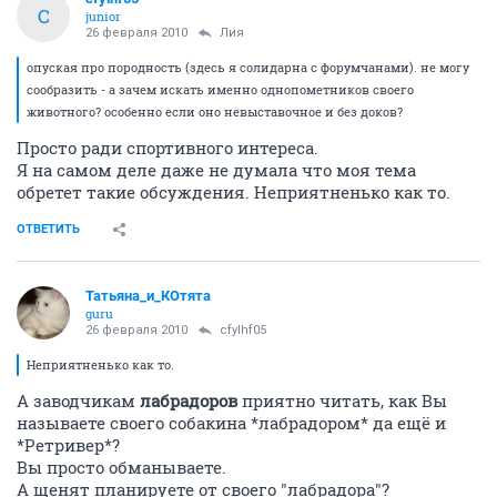
C
junior
26 февраля 2010
Лия
опуская про породность (здесь я солидарна с форумчанами). не могу
сообразить - а зачем искать именно однопометников своего
животного? особенно если оно невыставочное и без доков?
Просто ради спортивного интереса.
Я на самом деле даже не думала что моя тема
обретет такие обсуждения. Неприятненько как то.
ОТВЕТИТЬ
Татьяна_и_КОтята
guru
26 февраля 2010
cfylhf05
Неприятненько как то.
А заводчикам
лабрадоров
приятно читать, как Вы
называете своего собакина *лабрадором* да ещё и
*Ретривер*?
Вы просто обманываете.
А щенят планируете от своего "лабрадора"?