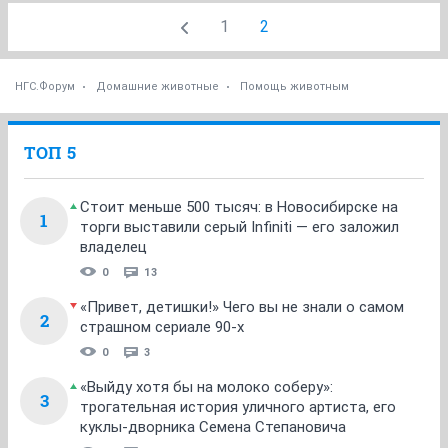
1
2
НГС.Форум
Домашние животные
Помощь животным
ТОП 5
Стоит меньше 500 тысяч: в Новосибирске на
1
торги выставили серый Infiniti — его заложил
владелец
0
13
«Привет, детишки!» Чего вы не знали о самом
2
страшном сериале 90-х
0
3
«Выйду хотя бы на молоко соберу»:
3
трогательная история уличного артиста, его
куклы-дворника Семена Степановича