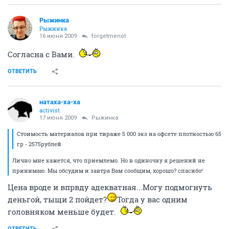
Рыжинка
Рыжинка
16 июня 2009
forgetmenot
Согласна с Вами.
ОТВЕТИТЬ
натаха-ха-ха
activist
17 июня 2009
Рыжинка
Стоимость материалов при тираже 5 000 экз на офсете плотностью 65
гр - 2575рублей
Лично мне кажется, что приемлемо. Но в одиночку я решений не
принимаю. Мы обсудим и завтра Вам сообщим, хорошо? спасибо!
Цена вроде и впрвду адекватная...Могу подмогнуть
деньгой, тыщи 2 пойдет?
Тогда у вас одним
головняком меньше будет.
ОТВЕТИТЬ