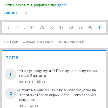
Топик закрыт. Продолжение
здесь
ОТВЕТИТЬ
1
...
34
35
36
37
38
39
40
41
НГС.Форум
Домашние животные
Помощь животным
ТОП 5
Кто тут воду мутит? Почему нельзя купаться
1
после 2 августа
17 411
28
Стоит меньше 500 тысяч: в Новосибирске на
2
торги выставили серый Infiniti — его заложил
владелец
0
13