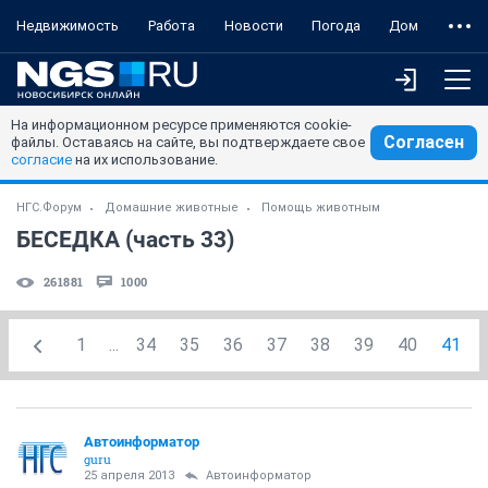
Недвижимость
Работа
Новости
Погода
Дом
На информационном ресурсе применяются cookie-
Согласен
файлы. Оставаясь на сайте, вы подтверждаете свое
согласие
на их использование.
НГС.Форум
Домашние животные
Помощь животным
БЕСЕДКА (часть 33)
261881
1000
1
...
34
35
36
37
38
39
40
41
Автоинформатор
guru
25 апреля 2013
Автоинформатор