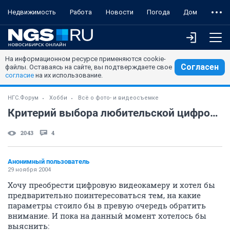
Недвижимость
Работа
Новости
Погода
Дом
На информационном ресурсе применяются cookie-
Согласен
файлы. Оставаясь на сайте, вы подтверждаете свое
согласие
на их использование.
НГС.Форум
Хобби
Всё о фото- и видеосъемке
Критерий выбора любительской цифровой видеокамеры
2043
4
Анонимный пользователь
29 ноября 2004
Хочу преобрести цифровую видеокамеру и хотел бы
предварительно поинтересоваться тем, на какие
параметры стоило бы в превую очередь обратить
внимание. И пока на данный момент хотелось бы
выяснить: