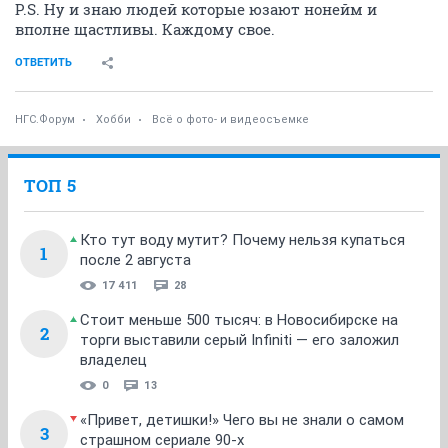
P.S. Ну и знаю людей которые юзают нонейм и
вполне щастливы. Каждому свое.
ОТВЕТИТЬ
НГС.Форум
Хобби
Всё о фото- и видеосъемке
ТОП 5
Кто тут воду мутит? Почему нельзя купаться
1
после 2 августа
17 411
28
Стоит меньше 500 тысяч: в Новосибирске на
2
торги выставили серый Infiniti — его заложил
владелец
0
13
«Привет, детишки!» Чего вы не знали о самом
3
страшном сериале 90-х