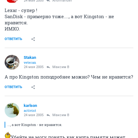
24 мая 2005
Anomander
Lexar - супер !
SanDisk - примерно тоже...., а вот Kingston - не
нравится.
ИМХО.
ОТВЕТИТЬ
Stakan
veteran
24 мая 2005
Максим В
А про Kingston поподробнее можно? Чем не нравится?
ОТВЕТИТЬ
karlson
activist
24 мая 2005
Максим В
..., а вот Kingston - не нравится.
Убейте не могу понять как карта памяти может