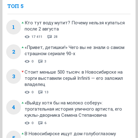
ТОП 5
Кто тут воду мутит? Почему нельзя купаться
1
после 2 августа
17 411
28
«Привет, детишки!» Чего вы не знали о самом
2
страшном сериале 90-х
0
3
Стоит меньше 500 тысяч: в Новосибирске на
3
торги выставили серый Infiniti — его заложил
владелец
0
13
«Выйду хотя бы на молоко соберу»:
4
трогательная история уличного артиста, его
куклы-дворника Семена Степановича
0
6
В Новосибирске ищут дом голубоглазому
5