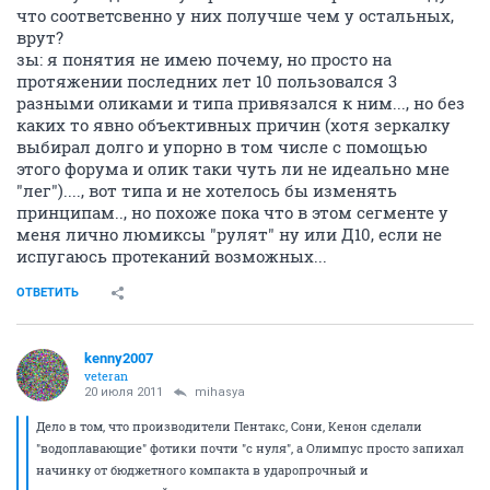
что соответсвенно у них получше чем у остальных,
врут?
зы: я понятия не имею почему, но просто на
протяжении последних лет 10 пользовался 3
разными оликами и типа привязался к ним..., но без
каких то явно объективных причин (хотя зеркалку
выбирал долго и упорно в том числе с помощью
этого форума и олик таки чуть ли не идеально мне
"лег")...., вот типа и не хотелось бы изменять
принципам.., но похоже пока что в этом сегменте у
меня лично люмиксы "рулят" ну или Д10, если не
испугаюсь протеканий возможных...
ОТВЕТИТЬ
kenny2007
veteran
20 июля 2011
mihasya
Дело в том, что производители Пентакс, Сони, Кенон сделали
"водоплавающие" фотики почти "с нуля", а Олимпус просто запихал
начинку от бюджетного компакта в ударопрочный и