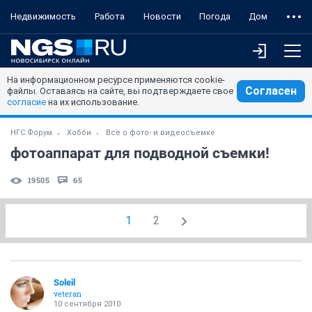
Недвижимость
Работа
Новости
Погода
Дом
На информационном ресурсе применяются cookie-
Согласен
файлы. Оставаясь на сайте, вы подтверждаете свое
согласие
на их использование.
НГС.Форум
Хобби
Всё о фото- и видеосъемке
фотоаппарат для подводной съемки!
19505
65
1
2
Soleil
veteran
10 сентября 2010