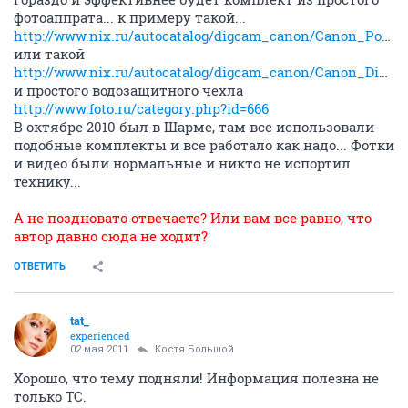
фотоаппрата... к примеру такой...
http://www.nix.ru/autocatalog/digcam_canon/Canon_PowerShot_A495_Silver_10.0Mpx_37122mm_3.3x_F3.05.8_SDHC_SDXC_MMC_USB2.0_98329.html
или такой
http://www.nix.ru/autocatalog/digcam_canon/Canon_Digital_IXUS_95_IS_Silver_10.0Mpx_35105mm_F2.84.9_SD_SDHC_MMC_USB2.0_LiIon_84955.html
и простого водозащитного чехла
http://www.foto.ru/category.php?id=666
В октябре 2010 был в Шарме, там все использовали
подобные комплекты и все работало как надо... Фотки
и видео были нормальные и никто не испортил
технику...
А не поздновато отвечаете? Или вам все равно, что
автор давно сюда не ходит?
ОТВЕТИТЬ
tat_
experienced
02 мая 2011
Костя Большой
Хорошо, что тему подняли! Информация полезна не
только ТС.