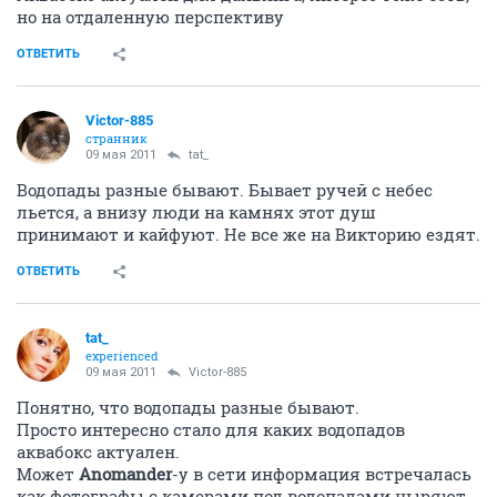
но на отдаленную перспективу
ОТВЕТИТЬ
Victor-885
странник
09 мая 2011
tat_
Водопады разные бывают. Бывает ручей с небес
льется, а внизу люди на камнях этот душ
принимают и кайфуют. Не все же на Викторию ездят.
ОТВЕТИТЬ
tat_
experienced
09 мая 2011
Victor-885
Понятно, что водопады разные бывают.
Просто интересно стало для каких водопадов
аквабокс актуален.
Может
Anomander
-у в сети информация встречалась
как фотографы с камерами под водопадами ныряют...