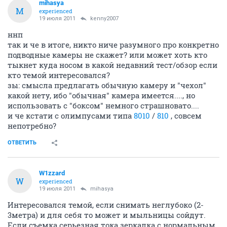
mihasya
M
experienced
19 июля 2011
kenny2007
ннп
так и че в итоге, никто ниче разумного про конкретно
подводные камеры не скажет? или может хоть кто
тыкнет куда носом в какой недавний тест/обзор если
кто темой интересовался?
зы: смысла предлагать обычную камеру и "чехол"
какой нету, ибо "обычная" камера имеется...., но
использовать с "боксом" немного страшновато....
и че кстати с олимпусами типа
8010
/
810
, совсем
непотребно?
ОТВЕТИТЬ
W1zzard
W
experienced
19 июля 2011
mihasya
Интересовался темой, если снимать неглубоко (2-
3метра) и для себя то может и мыльницы сойдут.
Если съемка серьезная тока зеркалка с нормальным