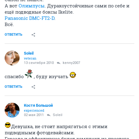
А вот
Олимпусы
. Дуракоустойчивые сами по себе и
ещё подводные боксы Ikelite.
Panasonic DMC-FT2-D
.
Всё.
ОТВЕТИТЬ
Soleil
veteran
13 сентября 2010
kenny2007
спасибо
, буду изучать
ОТВЕТИТЬ
Костя Большой
experienced
02 мая 2011
Soleil
Девушка, не стоит напрягаться с этими
подводными фотодевайсами.
Гораздо и эффективнее будет комплект из простого