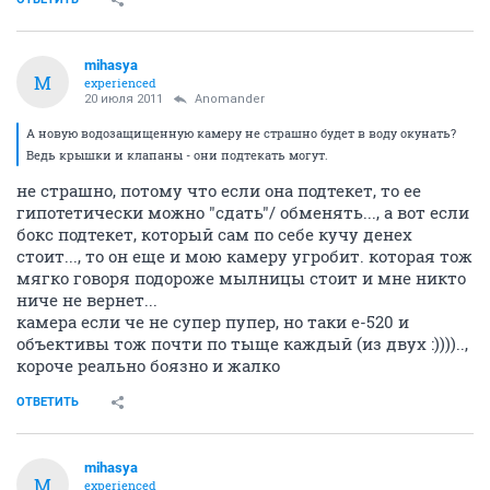
mihasya
M
experienced
20 июля 2011
Anomander
А новую водозащищенную камеру не страшно будет в воду окунать?
Ведь крышки и клапаны - они подтекать могут.
не страшно, потому что если она подтекет, то ее
гипотетически можно "сдать"/ обменять..., а вот если
бокс подтекет, который сам по себе кучу денех
стоит..., то он еще и мою камеру угробит. которая тож
мягко говоря подороже мылницы стоит и мне никто
ниче не вернет...
камера если че не супер пупер, но таки е-520 и
объективы тож почти по тыще каждый (из двух :))))..,
короче реально боязно и жалко
ОТВЕТИТЬ
mihasya
M
experienced