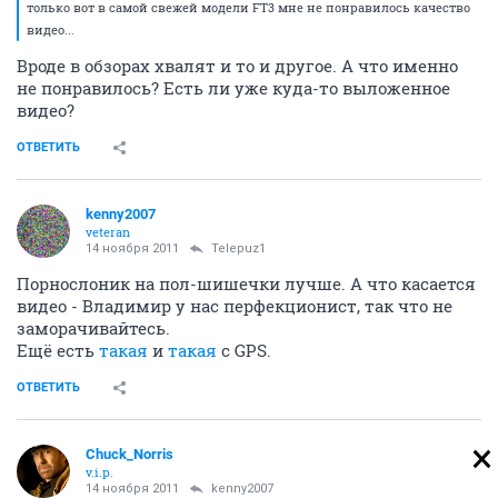
только вот в самой свежей модели FT3 мне не понравилось качество
видео...
Вроде в обзорах хвалят и то и другое. А что именно
не понравилось? Есть ли уже куда-то выложенное
видео?
ОТВЕТИТЬ
kenny2007
veteran
14 ноября 2011
Telepuz1
Порнослоник на пол-шишечки лучше. А что касается
видео - Владимир у нас перфекционист, так что не
заморачивайтесь.
Ещё есть
такая
и
такая
с GPS.
ОТВЕТИТЬ
Chuck_Norris
v.i.p.
14 ноября 2011
kenny2007