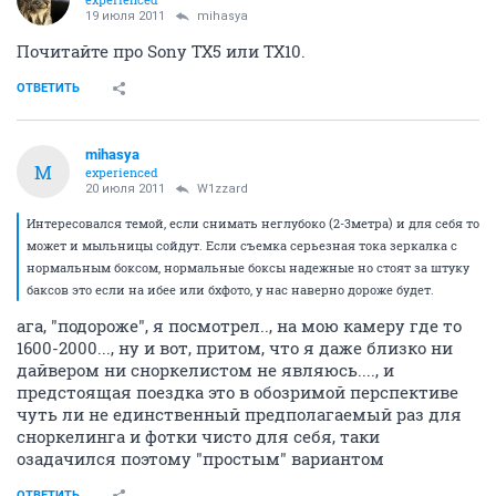
19 июля 2011
mihasya
Почитайте про Sony TX5 или TX10.
ОТВЕТИТЬ
mihasya
M
experienced
20 июля 2011
W1zzard
Интересовался темой, если снимать неглубоко (2-3метра) и для себя то
может и мыльницы сойдут. Если съемка серьезная тока зеркалка с
нормальным боксом, нормальные боксы надежные но стоят за штуку
баксов это если на ибее или бхфото, у нас наверно дороже будет.
ага, "подороже", я посмотрел.., на мою камеру где то
1600-2000..., ну и вот, притом, что я даже близко ни
дайвером ни сноркелистом не являюсь...., и
предстоящая поездка это в обозримой перспективе
чуть ли не единственный предполагаемый раз для
сноркелинга и фотки чисто для себя, таки
озадачился поэтому "простым" вариантом
ОТВЕТИТЬ