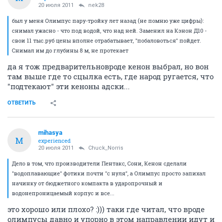
20 июля 2011
nek28
был у меня Олимпус пару-тройку лет назад (не помню уже цифры):
снимал ужасно - что под водой, что над ней. Заменил на Кэнон Д10 -
свои 11 тыс.руб цены вполне отрабатывает, "побаловоться" пойдет.
Снимал им до глубины 8 м, не протекает
да я тож предварительновроде кенон выбрал, но вон
там выше где то сцылка есть, где народ ругается, что
"подтекают" эти кеноны адски...
ОТВЕТИТЬ
mihasya
M
experienced
20 июля 2011
Chuck_Norris
Дело в том, что производители Пентакс, Сони, Кенон сделали
"водоплавающие" фотики почти "с нуля", а Олимпус просто запихал
начинку от бюджетного компакта в ударопрочный и
водонепроницаемый корпус и все...
это хорошо или плохо? :))) таки где читал, что вроде
олимпусы давно и упорно в этом направлении идут и