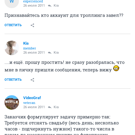
W
experienced
26 июля 2011
Kia
Признавайтесь кто аккаунт для троллинга завел??
ОТВЕТИТЬ
Kia
member
26 июля 2011
Kia
....и ещё. прошу простить! не сразу разобралась, что
мне в личку пришли сообщения, теперь вижу
ОТВЕТИТЬ
VideoGraf
veteran
26 июля 2011
Kia
Заказчик формулирует задачу примерно так:
Требуется отснять свадьбу (весь день; несколько
часов - подчеркнуть нужное) такого-то числа в
таком-то населенном пункте на фотопленку