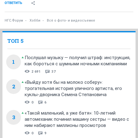
ОТВЕТИТЬ
НГС.Форум
Хобби
Всё о фото- и видеосъемке
ТОП 5
Послушал музыку — получил штраф: инструкция,
1
как бороться с шумными ночными компаниями
2 691
37
«Выйду хотя бы на молоко соберу»:
2
трогательная история уличного артиста, его
куклы-дворника Семена Степановича
0
6
«Такой маленький, а уже батя»: 10-летний
3
автомеханик починил машину сестры — видео с
ним набирают миллионы просмотров
0
9