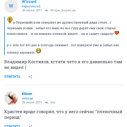
W1zzard
W
experienced
26 июля 2011
Игорь_Борисов
в Первомайском скверике же дружественный дядя стоял...с
черными усами...забыл его имя, но все гуру дарят ему свои старые
пленочники ...и он именно пленкой живет....он и сымет свадьбу!
p.s. ибо тот хто раз в полгода снимает...тот наверное уже и забыл как
пленку заряжать
Владимир Костиков, кстати чето я его давненько там
не видел (
ОТВЕТИТЬ
Kitsen
veteran
26 июля 2011
Kia
Кристев вроде говорил, что у него сейчас "пленочный
период".
ОТВЕТИТЬ