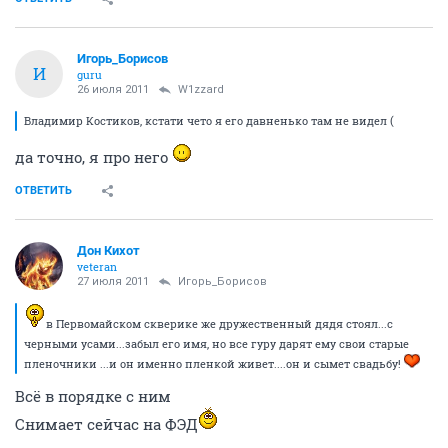
Игорь_Борисов
И
guru
26 июля 2011
W1zzard
Владимир Костиков, кстати чето я его давненько там не видел (
да точно, я про него
ОТВЕТИТЬ
Дон Кихот
veteran
27 июля 2011
Игорь_Борисов
в Первомайском скверике же дружественный дядя стоял...с
черными усами...забыл его имя, но все гуру дарят ему свои старые
пленочники ...и он именно пленкой живет....он и сымет свадьбу!
Всё в порядке с ним
Снимает сейчас на ФЭД