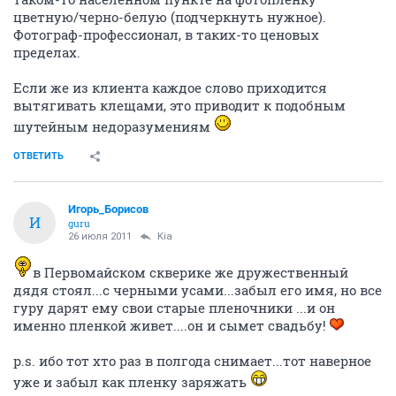
цветную/черно-белую (подчеркнуть нужное).
Фотограф-профессионал, в таких-то ценовых
пределах.
Если же из клиента каждое слово приходится
вытягивать клещами, это приводит к подобным
шутейным недоразумениям
ОТВЕТИТЬ
Игорь_Борисов
И
guru
26 июля 2011
Kia
в Первомайском скверике же дружественный
дядя стоял...с черными усами...забыл его имя, но все
гуру дарят ему свои старые пленочники ...и он
именно пленкой живет....он и сымет свадьбу!
p.s. ибо тот хто раз в полгода снимает...тот наверное
уже и забыл как пленку заряжать