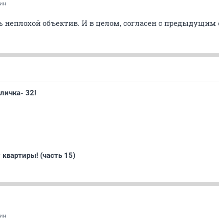
ин
ь неплохой объектив. И в целом, согласен с предыдущим
личка- 32!
 квартиры! (часть 15)
ин