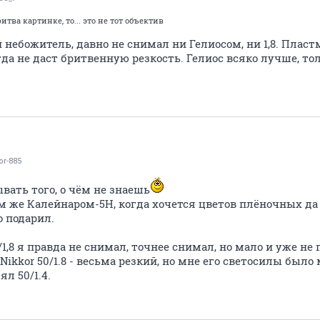
тва картинке, то... это не тот объектив
 небожитель, давно не снимал ни Гелиосом, ни 1,8. Пластм
 не даст бритвенную резкость. Гелиос всяко лучше, то
or-885
вать того, о чём не знаешь
 же Калейнаром-5Н, когда хочется цветов плёночных да
о подарил.
,8 я правда не снимал, точнее снимал, но мало и уже не 
ikkor 50/1.8 - весьма резкий, но мне его светосилы было
л 50/1.4.