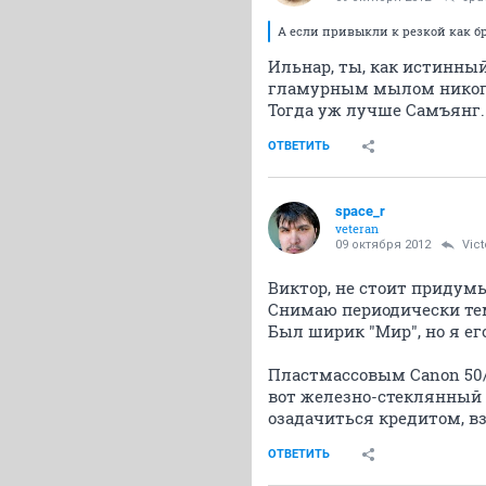
А если привыкли к резкой как бри
Ильнар, ты, как истинный
гламурным мылом никогда
Тогда уж лучше Самъянг.
ОТВЕТИТЬ
space_r
veteran
09 октября 2012
Vict
Виктор, не стоит придумы
Cнимаю периодически тем
Был ширик "Мир", но я ег
Пластмассовым Canon 50/1
вот железно-стеклянный N
озадачиться кредитом, взя
ОТВЕТИТЬ