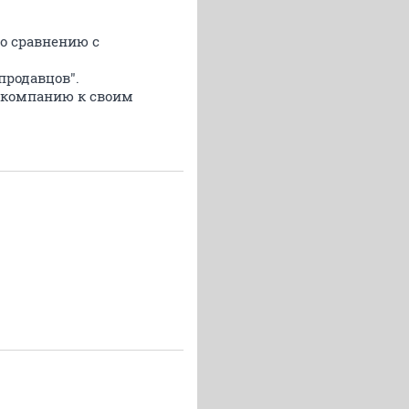
по сравнению с
продавцов".
за компанию к своим