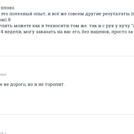
 плохо.
о, это полезный опыт, и всё же совсем другие результаты 
м1.8
пить можете как в техносити том же. так и с рук у кучу "
 недели, могу заказать на вас его, без наценок, просто 
levi
е не дорого, но и не торопит.
ce_r