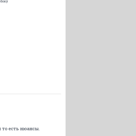
сбоку
и то есть нюансы.