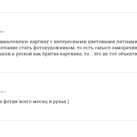
ин
 замыленную картину с интересными цветовыми пятнами,
 желание стать фотохудожником, то есть смысл заморачи
ли к резкой как бритва картинке, то... это не тот объект
ce_r
ня фотик всего месяц в руках )