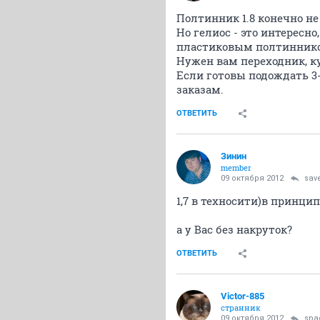
Полтинник 1.8 конечно не
Но гелиос - это интересн
пластиковым полтиннико
Нужен вам переходник, ку
Если готовы подождать 3-4
заказам.
ОТВЕТИТЬ
Зинин
member
09 октября 2012
save
1,7 в техносити)в принцип
а у Вас без накруток?
ОТВЕТИТЬ
Victor-885
странник
09 октября 2012
spa