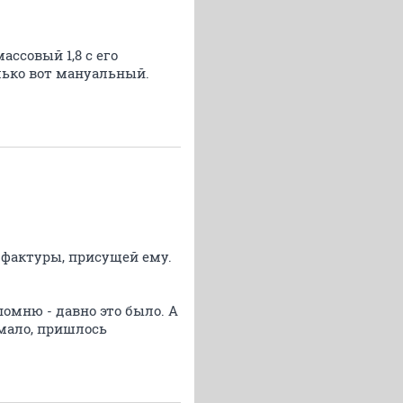
ассовый 1,8 с его
лько вот мануальный.
 фактуры, присущей ему.
помню - давно это было. А
 мало, пришлось