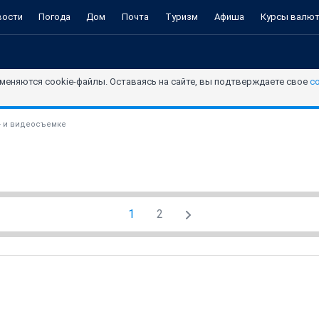
вости
Погода
Дом
Почта
Туризм
Афиша
Курсы валю
меняются cookie-файлы. Оставаясь на сайте, вы подтверждаете свое
с
- и видеосъемке
1
2