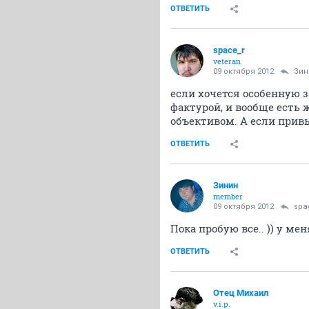
ОТВЕТИТЬ
space_r
veteran
09 октября 2012
Зин
если хочется особенную
фактурой, и вообще есть
объективом. А если привык
ОТВЕТИТЬ
Зинин
member
09 октября 2012
spa
Пока пробую все.. )) у ме
ОТВЕТИТЬ
Отец Михаил
v.i.p.