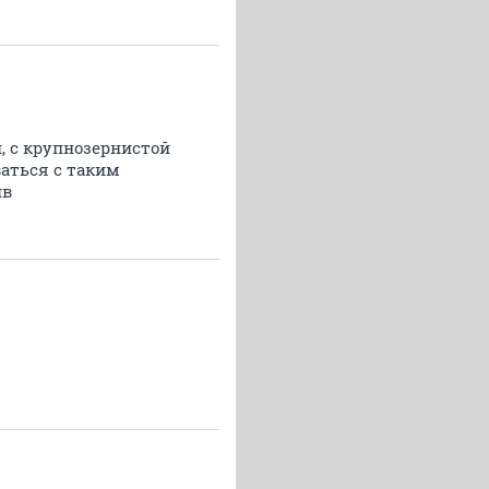
 с крупнозернистой
ваться с таким
ив