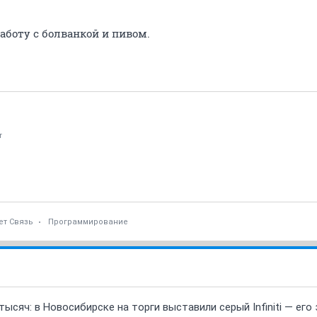
работу с болванкой и пивом.
r
ет Связь
Программирование
ысяч: в Новосибирске на торги выставили серый Infiniti — ег