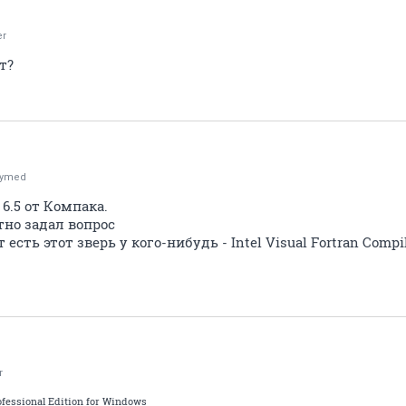
er
ит?
ymed
 6.5 от Компака.
тно задал вопрос
сть этот зверь у кого-нибудь - Intel Visual Fortran Compile
r
rofessional Edition for Windows