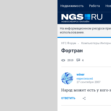
Недвижимость
Работа
Но
На информационном ресурсе при
использование.
НГС.Форум
Компьютеры Интерн
Фортран
2919
4
winer
experienced
27 сентября 2007
Народ может есть у кого-н
ОТВЕТИТЬ