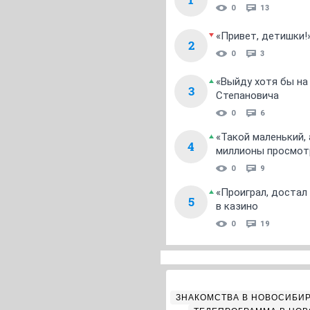
0
13
«Привет, детишки!
2
0
3
«Выйду хотя бы на
3
Степановича
0
6
«Такой маленький,
4
миллионы просмот
0
9
«Проиграл, достал
5
в казино
0
19
ЗНАКОМСТВА В НОВОСИБИ