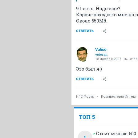
9.1 есть. Надо еще?
Короче заходи ко мне на 
Около 650Мб.
ОТВЕТИТЬ
Valico
veteran
18 ноября 2007
wine
Это был я:)
ОТВЕТИТЬ
НГС.Форум
Компьютеры Интерн
ТОП 5
Стоит меньше 500 т
1