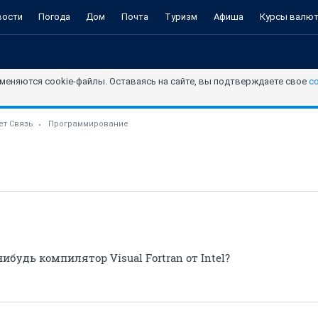
вости
Погода
Дом
Почта
Туризм
Афиша
Курсы валю
меняются cookie-файлы. Оставаясь на сайте, вы подтверждаете свое
с
ет Связь
Программирование
ибудь компилятор Visual Fortran от Intel?