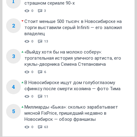
1
страшном сериале 90-х
0
3
Стоит меньше 500 тысяч: в Новосибирске на
2
торги выставили серый Infiniti — его заложил
владелец
0
13
«Выйду хотя бы на молоко соберу»:
3
трогательная история уличного артиста, его
куклы-дворника Семена Степановича
0
6
В Новосибирске ищут дом голубоглазому
4
сфинксу после смерти хозяина — фото Тима
0
11
Миллиарды «Быка»: сколько зарабатывает
5
мясной FixPrice, пришедший недавно в
Новосибирск — обзор франшизы
0
63