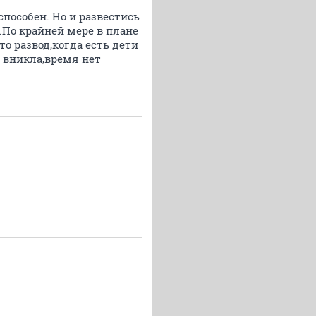
способен. Но и развестись
.По крайней мере в плане
что развод,когда есть дети
е вникла,время нет