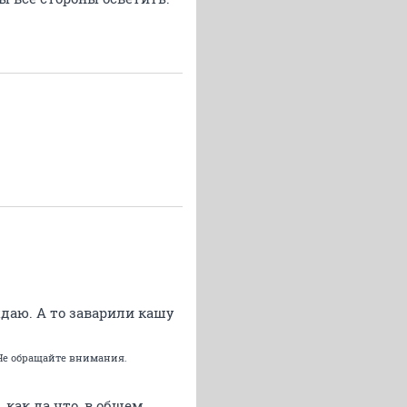
ждаю. А то заварили кашу
 Не обращайте внимания.
как да что, в общем,