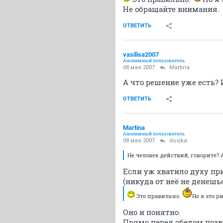
Не обращайте внимания.
ОТВЕТИТЬ
vasilisa2007
Анонимный пользователь
08 мая 2007
Martina
А что решение уже есть? 
ОТВЕТИТЬ
Martina
Анонимный пользователь
08 мая 2007
dusjka
Не человек действий, говорите? 
Если уж хватило духу при
(никуда от неё не денешьс
Это правильно.
Но я это р
Оно и понятно.
Прямо перед обедом позво