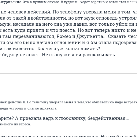
выкуривание. Это в лучшем случае. В худшем - уедет обратно и останется наш
а не человек действий. По телефону уверяла меня в том, ч
ала от такой двойственности, но вот муж отповедь устроил
 муж, наседала на него она уже давно, вот только уйти он
и есть куда придти и что поесть. Но вот теперь никто и не
и там перезваниваются, Ромео и Джульетта... Сказать че
ли бы это было начало отношений и я бы стала подозревать
и так известно. Так чего уж копья ломать?
 бодягу не знает. Не стану же я ей рассказывать.
овек действий. По телефону уверяла меня в том, что обязательно надо встрети
ведь устроил и она не приехала.
орите? А приехала ведь к любовнику, бездейственная...
икакого интереса.
это риторически спросила, мне интересно. Ну чтобы как б