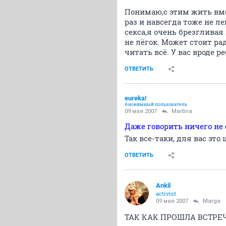
Понимаю,с этим жить вмес
раз и навсегда тоже не л
секса,я очень брезгливая 
не лёгок. Может стоит ра
читать всё. У вас вроде р
ОТВЕТИТЬ
eureka!
Анонимный пользователь
09 мая 2007
Martina
Даже говорить ничего не 
Так все-таки, для вас эт
ОТВЕТИТЬ
Ankil
activist
09 мая 2007
Marga
ТАК КАК ПРОШЛА ВСТРЕЧА