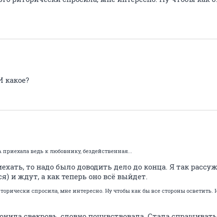
И какое?
А приехала ведь к любовнику, бездейственная...
ехать, то надо было доводить дело до конца. Я так рассу
я) и ждут, а как теперь оно всё выйдет.
иторически спросила, мне интересно. Ну чтобы как бы все стороны осветить.
нила свекровь, словно почувствовала. Стала спрашивать, 