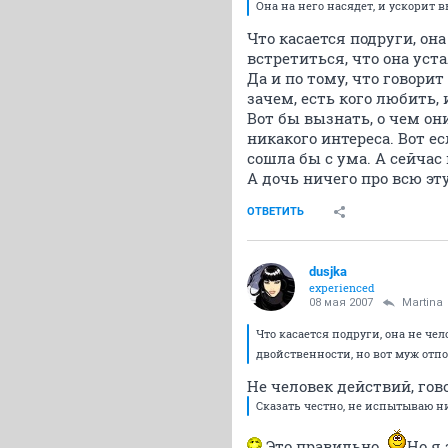
Она на него насядет, и ускорит 
Что касается подруги, он
встретиться, что она уст
Да и по тому, что говорит
зачем, есть кого любить, 
Вот бы вызнать, о чем он
никакого интереса. Вот ес
сошла бы с ума. А сейчас 
А дочь ничего про всю эту
ОТВЕТИТЬ
dusjka
experienced
08 мая 2007
Martina
Что касается подруги, она не чел
двойственности, но вот муж отпо
Не человек действий, гов
Сказать честно, не испытываю н
Это правильно.
Но я 