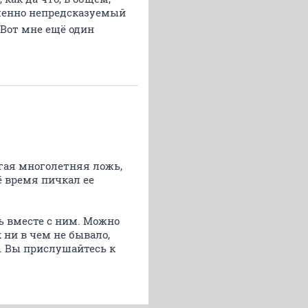
ершенно непредсказуемый
Вот мне ещё один
лгая многолетняя ложь,
 время пичкал ее
ть вместе с ним. Можно
 ни в чем не бывало,
.. Вы прислушайтесь к