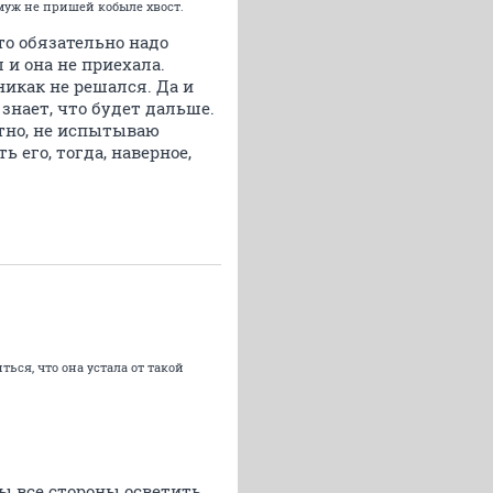
 муж не пришей кобыле хвост.
то обязательно надо
 и она не приехала.
 никак не решался. Да и
 знает, что будет дальше.
стно, не испытываю
 его, тогда, наверное,
ться, что она устала от такой
ы все стороны осветить.