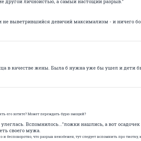
ие другой личнойстью, а самый настощий разрыв."
 и не выветрившийся девичий максимализм - и ничего б
ца в качестве жены. Была б нужна уже бы ушел и дети 
рить его хотите? Может переждать бурю эмоций?
улеглась. Вспомнилось..."ложки нашлись, а вот осадочек 
еть своего мужа.
 и бесповоротно, что разрыв неизбежен, тут следует вспомнить про тиотку,