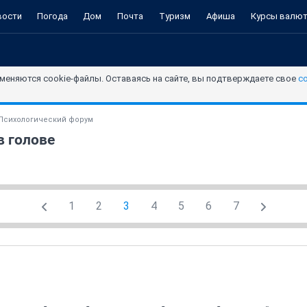
вости
Погода
Дом
Почта
Туризм
Афиша
Курсы валю
меняются cookie-файлы. Оставаясь на сайте, вы подтверждаете свое
с
Психологический форум
в голове
1
2
3
4
5
6
7