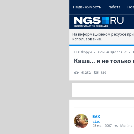
Недвижимость
Работа
Но
На информационном ресурсе при
использование.
НГС.Форум
Семья Здоровье
Каша... и не только 
61252
319
ВАХ
v.i.p.
08 мая 2007
Martina