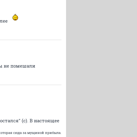
олее
бы не помешали
остался" (с). В настоящее
 которая сюда за мущиной прибыла.