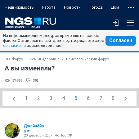
Недвижимость
Работа
Новости
Погода
Дом
На информационном ресурсе применяются cookie-
Согласен
файлы. Оставаясь на сайте, вы подтверждаете свое
согласие
на их использование.
НГС.Форум
Семья Здоровье
Психологический форум
А вы изменяли?
87588
351
1
2
3
4
5
6
7
8
ДжэйнЭйр
guru
20 декабря 2007
IgorOK