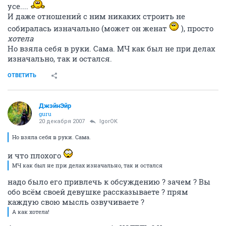
усе....
И даже отношений с ним никаких строить не
собиралась изначально (может он женат
), просто
хотела
Но взяла себя в руки. Сама. МЧ как был не при делах
изначально, так и остался.
ОТВЕТИТЬ
ДжэйнЭйр
guru
20 декабря 2007
IgorOK
Но взяла себя в руки. Сама.
и что плохого
МЧ как был не при делах изначально, так и остался
надо было его привлечь к обсуждению ? зачем ? Вы
обо всём своей девушке рассказываете ? прям
каждую свою мысль озвучиваете ?
А как хотела!