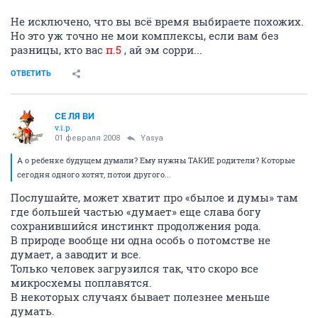
Не исключено, что вы всё время выбираете похожих.
Но это уж точно не мои комплексы, если вам без
разницы, кто вас
п.5
, ай эм сорри...
ОТВЕТИТЬ
СЕ ЛЯ ВИ
v.i.p.
01 февраля 2008
Yasya
А о ребенке будущем думали? Ему нужны ТАКИЕ родители? Которые
сегодня одного хотят, потои другого...
Послушайте, может хватит про «былое и думы» там
где большей частью «думает» еще слава богу
сохранившийся инстинкт продолжения рода.
В природе вообще ни одна особь о потомстве не
думает, а заводит и все.
Только человек загрузился так, что скоро все
микросхемы поплавятся.
В некоторых случаях бывает полезнее меньше
думать.