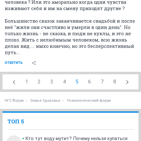
человека ? Или это аморально когда одни чувства
изживают себя и им на смену приходят другие ?
Большинство сказок заканчивается свадьбой и после
неё "жили они счастливо и умерли в один день". Но
только жизнь - не сказка, и люди не куклы, и это
не
плохо. Жить с нелюбимым человеком, всю жизнь
делая вид ... имхо конечно, но это бесперспективный
путь...
ОТВЕТИТЬ
1
2
3
4
5
6
7
8
НГС.Форум
Семья Здоровье
Психологический форум
ТОП 5
Кто тут воду мутит? Почему нельзя купаться