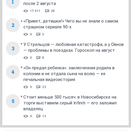
1
после 2 августа
17 411
28
«Привет, детишки!» Чего вы не знали о самом
2
страшном сериале 90-х
0
3
У Стрельцов — любовная катастрофа, а у Овнов
3
— проблемы в поездках. Гороскоп на август
0
8
«Он предал ребенка»: заключенная родила в
4
колонии и не отдала сына на волю — ее
печальная видеоистория
0
22
Стоит меньше 500 тысяч: в Новосибирске на
5
торги выставили серый Infiniti — его заложил
владелец
0
13