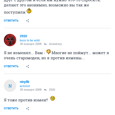
делают это анонимно, возможно вы так же
поступили
ОТВЕТИТЬ
2920
born to be wild
30 января 2008
strawbary
Я не изменял... Вам -
Многие не поймут... может я
очень старомоден, но я против измены...
ОТВЕТИТЬ
ninylik
N
activist
30 января 2008
2920
Я тоже против измен!!
ОТВЕТИТЬ