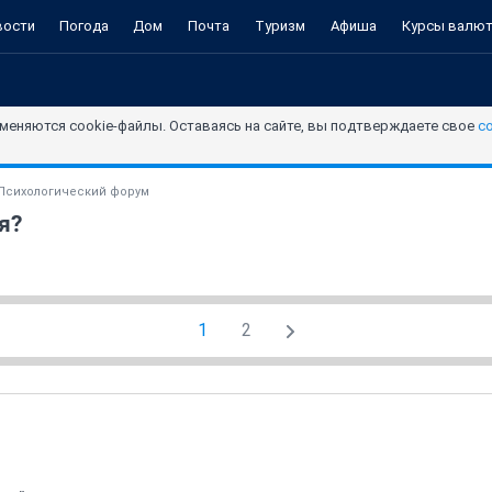
вости
Погода
Дом
Почта
Туризм
Афиша
Курсы валю
меняются cookie-файлы. Оставаясь на сайте, вы подтверждаете свое
с
Психологический форум
я?
1
2