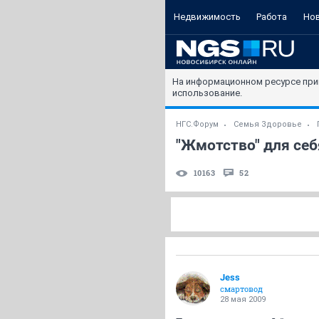
Недвижимость
Работа
Но
На информационном ресурсе при
использование.
НГС.Форум
Семья Здоровье
"Жмотство" для себ
10163
52
Jess
смартовод
28 мая 2009