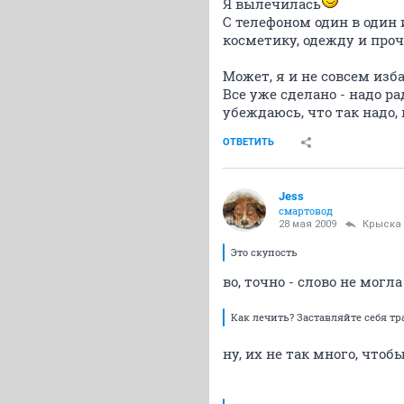
Я вылечилась
С телефоном один в один 
косметику, одежду и проч
Может, я и не совсем изб
Все уже сделано - надо р
убеждаюсь, что так надо,
ОТВЕТИТЬ
Jess
смартовод
28 мая 2009
Крыска
Это скупость
во, точно - слово не могл
Как лечить? Заставляйте себя тр
ну, их не так много, чтоб