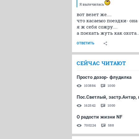
Я вылечилась
вот везет же....
что касаемо поездки- она 
я ж себя сожру....
а поехать жуть как охота... 
ОТВЕТИТЬ
СЕЙЧАС ЧИТАЮТ
Просто дозор- флудилка
103884
1000
Пос.Светлый, застр.Антар, 
162542
1000
О радости жизни NF
700224
588