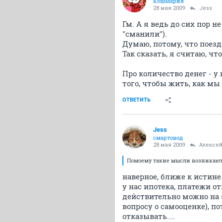
КошМария
28 мая 2009
Jess
Гм. А я ведь до сих пор н
"сманили").
Думаю, потому, что поезд
Так сказать, я считаю, чт
Про количество денег - у
того, чтобы жить, как мы
ОТВЕТИТЬ
Jess
смартовод
28 мая 2009
Алексей
Помоему такие мысли возникают 
наверное, ближе к истине.
у нас ипотека, платежи о
действительно можно на эт
вопросу о самооценке), по
отказывать....