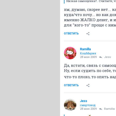
Низкая самооценка?.. Считаете, ч
хм, думаю, скорее нет...
куда/что хочу... но как до
именно ЖАЛКО денег, и им
для "кого-то" проще с ним
ОТВЕТИТЬ
Ramilla
КошМария
28 мая 2009
Jess
Да, кстати, связь с самоо
Ну, если судить по себе,
что-то плохо, то опять н
ОТВЕТИТЬ
Jess
смартовод
28 мая 2009
Ramilla