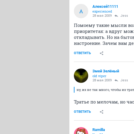
Алексей11111
А
experienced
28 мая 2009
Jess
Помоему такие мысли воз
приоритетах: а вдруг мож
откладывать. Но на быто
настроение. Зачем вам де
ОТВЕТИТЬ
Змей Зелёный
old viper
28 мая 2009
Jess
ну, их не так много, чтобы их тра
Тратье по мелочам, но час
ОТВЕТИТЬ
Ramilla