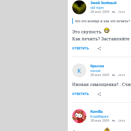
Змей Зелёный
old viper
28 мая 2009
Jess
что это вообще и как это лечить?
Это скупость.
Как лечить? Заставляйте 
ОТВЕТИТЬ
Крыска
К
unreal
28 мая 2009
Jess
Низкая самооценка?.. Счит
ОТВЕТИТЬ
Ramilla
КошМария
28 мая 2009
Jess