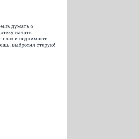
аешь думать о
потеку начать
т глаз и поднимают
вещь, выбросил старую!