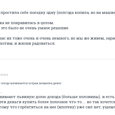
е простила себе поездку одну (полгода копила, но на маши
ка не понравилась в целом.
о это было не очень умное решение.
 нас их тоже очень и очень немного, но мы же живем, зар
 хотим, и жизни радоваться.
11111
когда начинается острая нехватка денег.
.
тнимают львиную долю дохода (больше половины). и есть 
и деньги купить более полезное что-то.... но так хочется
тому что горбатиться на нее (ипотеку) уже сил нет, ущем