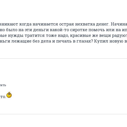
никают когда начинается острая нехватка денег. Начин
но было на эти деньги какой-то сиротке помочь или на и
вые нужды тратится тоже надо, красивые же вещи радую
ньги лежащие без дела и печаль в глазах? Купил новую 
тить
то.