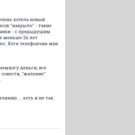
 очень хотела новый
асов "накрыло" - такие
правки - с предыдущим
не меньше 2х лет
шло. Хотя телефончик мне
немногу деньги, все
 совести, "жаление"
.
чинаю.... хоть и не так