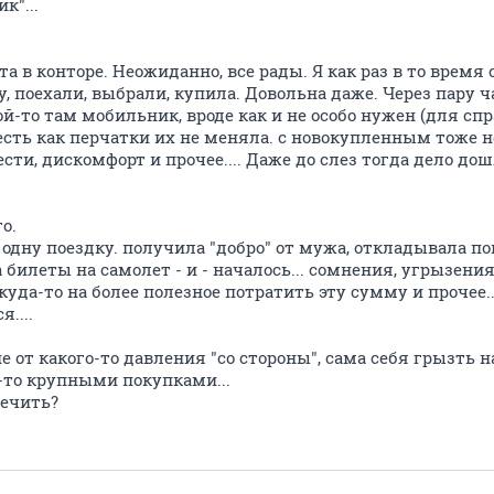
к"...
а в конторе. Неожиданно, все рады. Я как раз в то время
, поехали, выбрали, купила. Довольна даже. Через пару ч
й-то там мобильник, вроде как и не особо нужен (для с
 есть как перчатки их не меняла. с новокупленным тоже 
ести, дискомфорт и прочее.... Даже до слез тогда дело до
о.
 одну поездку. получила "добро" от мужа, откладывала по
 билеты на самолет - и - началось... сомнения, угрызения
куда-то на более полезное потратить эту сумму и прочее..
....
от какого-то давления "со стороны", сама себя грызть на
-то крупными покупками...
лечить?