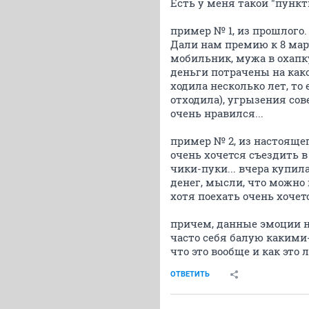
Есть у меня такой "пункти
пример № 1, из прошлого.
Дали нам премию к 8 март
мобильник, мужа в охапку
деньги потрачены на како
ходила несколько лет, то
отходила), угрызения сов
очень нравился...
пример № 2, из настоящег
очень хочется съездить в
чики-пуки... вчера купила
денег, мысли, что можно 
хотя поехать очень хочется
причем, данные эмоции не 
часто себя балую какими
что это вообще и как это 
ОТВЕТИТЬ