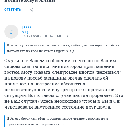
начните новую жизнь!
ОТВЕТИТЬ
ja777
J
v.i.p.
05 января 2010
TMP USER
В ответ куча негатива... что его все задолбало, что он едет на работу,
потому что никого не хочет видеть и т.д.
Смутило в Вашем сообщении, то что он по Вашим
словам сам являлся инициатором приглашения
гостей. Могу сказать следующее иногда "ведешься"
на поводу просьб женщины, желая сделать ей
приятное, но настроение абсолютно
несоответсвующее и внутри протест против этой
ситуации. Вот в таком случае иногда прорывает. Это
не Ваш случай? Здесь необходимо чтобы и Вы и Он
чувствовали внутреннее состояние друг друга.
Я бы его бросила нафиг, послала на все четыре стороны, но я
христианка, я не могу развестись.