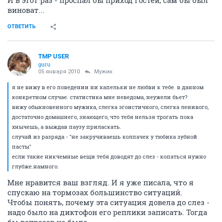
И в этот раз - проспал бы приход гостей, сам бы был
виноват...
ОТВЕТИТЬ
TMP USER
guru
05 января 2010
Мужик
я не вижу в его поведении ни капельки не любви к тебе. в данном
конкретном случае. статистика мне неведома, неужели бьет?
вижу обыкновенного мужика, слегка эгоистичного, слегка ленивого,
достаточно домашнего, знающего, что тебя нельзя трогать пока
хнычешь, а выждав паузу приласкать.
случай из разряда - "не закручиваешь колпачек у тюбика зубной
пасты"
если такие никчемные вещи тебя доводят до слез - копаться нужно
глубже.намного.
Мне нравится ваш взгляд. И я уже писала, что я
спускаю на тормозах большинство ситуаций.
Чтобы понять, почему эта ситуация довела до слез -
надо было на диктофон его реплики записать. Тогда