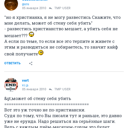
guru
05 января 2010
TMP USER
"но я христианка, я не могу развестись Скажите, что
мне делать, может об стену себя убить"
- развестись христианство мешает, а убить себя не
мешает???
А если по теме, то если все это терпите и живете с
этим и разводиться не собираетесь, то значит кайф
свой получаете
ОТВЕТИТЬ
vert
v.i.p.
05 января 2010
TMP USER
&gt;может об стену себя убить
=====================================
Вот это уж точно не по-христиански.
Судя по тому, что Вы писали тут и раньше, это давно
уже не ерунда. Надо решаться на серьёзные шаги.
Ведь с каждым днём-месяцем-годом это будет