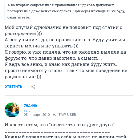
А во-вторых, современная православная церковь допускает
расторжение даже венчаных браков. Примеры приводить не буду,
сами знаете.
Мой случай однозначно не подходит под статьи о
расторжении ))).
А вот уныние - да, не правильно это. Буду учиться
терпеть молча и не унывать ))).
Я говорю, я уже поняла, что на эмоциях вылила на
форум то, что давно наболело, а смысл....
Я ведь все знаю, и знаю как дальше буду жить,
просто невмоготу стало... так что мое поведение не
рационально ))).
ОТВЕТИТЬ
Ундина
v.i.p.
05 января 2010
TMP USER
И крест в том, что "носите тяготы друг друга".
______________________________________
Каждый взваливает на себя и несет по жизни свой