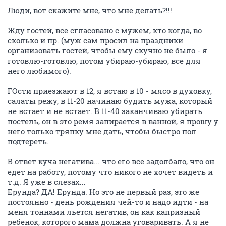
Люди, вот скажите мне, что мне делать?!!!
Жду гостей, все сгласовано с мужем, кто когда, во
сколько и пр. (муж сам просил на праздники
организовать гостей, чтобы ему скучно не было - я
готовлю-готовлю, потом убираю-убираю, все для
него любимого).
ГОсти приезжают в 12, я встаю в 10 - мясо в духовку,
салаты режу, в 11-20 начинаю будить мужа, который
не встает и не встает. В 11-40 заканчиваю убирать
постель, он в это ремя запирается в ванной, я прошу у
него только тряпку мне дать, чтобы быстро пол
подтереть.
В ответ куча негатива... что его все задолбало, что он
едет на работу, потому что никого не хочет видеть и
т.д. Я уже в слезах...
Ерунда? ДА! Ерунда. Но это не первый раз, это же
постоянно - день рождения чей-то и надо идти - на
меня тоннами льется негатив, он как капризный
ребенок, которого мама должна уговаривать. А я не