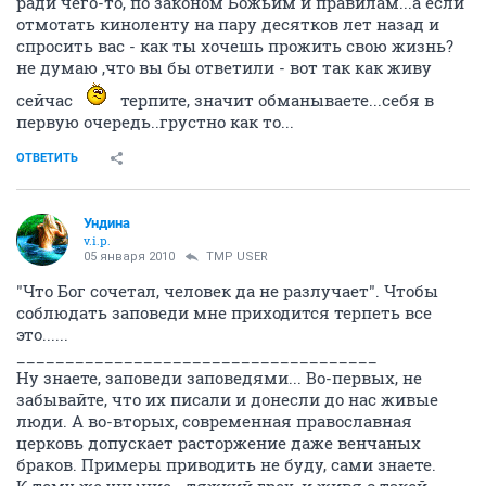
ради чего-то, по законом Божьим и правилам...а если
отмотать киноленту на пару десятков лет назад и
спросить вас - как ты хочешь прожить свою жизнь?
не думаю ,что вы бы ответили - вот так как живу
сейчас
терпите, значит обманываете...себя в
первую очередь..грустно как то...
ОТВЕТИТЬ
Ундина
v.i.p.
05 января 2010
TMP USER
"Что Бог сочетал, человек да не разлучает". Чтобы
соблюдать заповеди мне приходится терпеть все
это......
_____________________________________
Ну знаете, заповеди заповедями... Во-первых, не
забывайте, что их писали и донесли до нас живые
люди. А во-вторых, современная православная
церковь допускает расторжение даже венчаных
браков. Примеры приводить не буду, сами знаете.