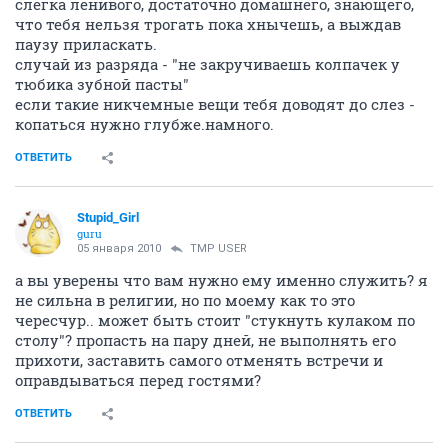
слегка ленивого, достаточно домашнего, знающего,
что тебя нельзя трогать пока хнычешь, а выждав
паузу приласкать.
случай из разряда - "не закручиваешь колпачек у
тюбика зубной пасты"
если такие никчемные вещи тебя доводят до слез -
копаться нужно глубже.намного.
ОТВЕТИТЬ
Stupid_Girl
guru
05 января 2010
TMP USER
а вы уверены что вам нужно ему именно служить? я
не сильна в религии, но по моему как то это
чересчур.. может быть стоит "стукнуть кулаком по
столу"? пропасть на пару дней, не выполнять его
прихоти, заставить самого отменять встречи и
оправдываться перед гостями?
ОТВЕТИТЬ