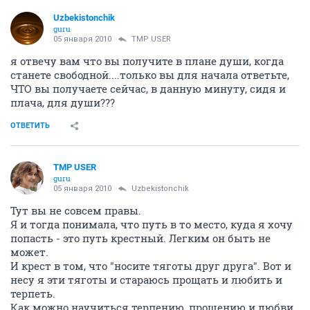
Uzbekistonchik
guru
05 января 2010
TMP USER
я отвечу вам что вы получите в плане души, когда
станете свободной....только вы для начала ответьте,
ЧТО вы получаете сейчас, в данную минуту, сидя и
плача, для души???
ОТВЕТИТЬ
TMP USER
guru
05 января 2010
Uzbekistonchik
Тут вы не совсем правы.
Я и тогда понимала, что путь в то место, куда я хочу
попасть - это путь крестный. Легким он быть не
может.
И крест в том, что "носите тяготы друг друга". Вот и
несу я эти тяготы и стараюсь прощать и любить и
терпеть.
Как можно научиться терпению, прощению и любви