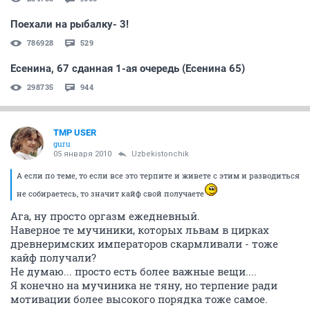
Поехали на рыбалку- 3!
786928
529
Есенина, 67 сданная 1-ая очередь (Есенина 65)
298735
944
TMP USER
guru
05 января 2010
Uzbekistonchik
А если по теме, то если все это терпите и живете с этим и разводиться
не собираетесь, то значит кайф свой получаете
Ага, ну просто оргазм ежедневный.
Наверное те мучиники, которых львам в цирках
древнеримских императоров скармливали - тоже
кайф получали?
Не думаю... просто есть более важные вещи....
Я конечно на мучиника не тяну, но терпение ради
мотивации более высокого порядка тоже самое.