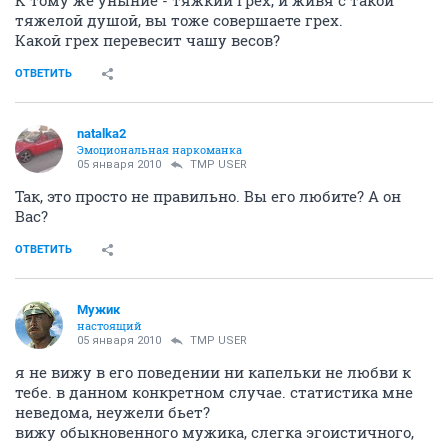
К тому же уныние - тяжкий грех, и живя с такой
тяжелой душой, вы тоже совершаете грех.
Какой грех перевесит чашу весов?
ОТВЕТИТЬ
natalka2
Эмоциональная наркоманка
05 января 2010
TMP USER
Так, это просто не правильно. Вы его любите? А он
Вас?
ОТВЕТИТЬ
Мужик
настоящий
05 января 2010
TMP USER
я не вижу в его поведении ни капельки не любви к
тебе. в данном конкретном случае. статистика мне
неведома, неужели бьет?
вижу обыкновенного мужика, слегка эгоистичного,