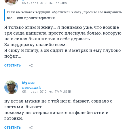
05 января 2010
lap04ka
Если вы человек верущий. обратитесь к богу , просите его направить
вас.... или просите терпения.....
Я только этим и живу... я понимаю уже, что вообще
зря сюда написала, просто плеснула болью, которую
не в силах была молча в себе держать...
За поддержку спасибо всем.
Я сижу и плачу, а он сидит в 3 метрах и ему глубоко
пофиг...
ОТВЕТИТЬ
Мужик
настоящий
05 января 2010
TMP USER
ну встал мужик не с той ноги. бывает. совпало с
гостями. бывает.
помоему вы стервозничаете на фоне беготни и
готовки.
ОТВЕТИТЬ