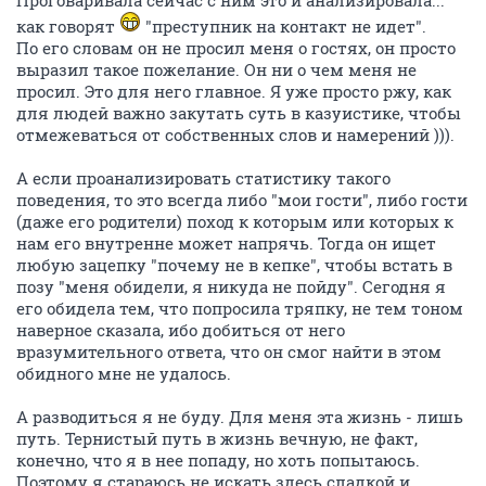
Проговаривала сейчас с ним это и анализировала...
как говорят
"преступник на контакт не идет".
По его словам он не просил меня о гостях, он просто
выразил такое пожелание. Он ни о чем меня не
просил. Это для него главное. Я уже просто ржу, как
для людей важно закутать суть в казуистике, чтобы
отмежеваться от собственных слов и намерений ))).
А если проанализировать статистику такого
поведения, то это всегда либо "мои гости", либо гости
(даже его родители) поход к которым или которых к
нам его внутренне может напрячь. Тогда он ищет
любую зацепку "почему не в кепке", чтобы встать в
позу "меня обидели, я никуда не пойду". Сегодня я
его обидела тем, что попросила тряпку, не тем тоном
наверное сказала, ибо добиться от него
вразумительного ответа, что он смог найти в этом
обидного мне не удалось.
А разводиться я не буду. Для меня эта жизнь - лишь
путь. Тернистый путь в жизнь вечную, не факт,
конечно, что я в нее попаду, но хоть попытаюсь.
Поэтому я стараюсь не искать здесь сладкой и