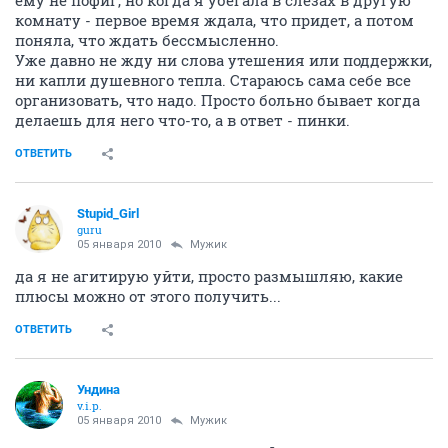
ему не пофиг, но когда я убегала в слезах в другую
комнату - первое время ждала, что придет, а потом
поняла, что ждать бессмысленно.
Уже давно не жду ни слова утешения или поддержки,
ни капли душевного тепла. Стараюсь сама себе все
организовать, что надо. Просто больно бывает когда
делаешь для него что-то, а в ответ - пинки.
ОТВЕТИТЬ
Stupid_Girl
guru
05 января 2010
Мужик
да я не агитирую уйти, просто размышляю, какие
плюсы можно от этого получить...
ОТВЕТИТЬ
Ундина
v.i.p.
05 января 2010
Мужик