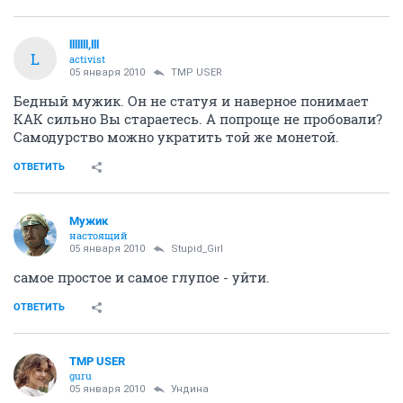
lllllll,lll
L
activist
05 января 2010
TMP USER
Бедный мужик. Он не статуя и наверное понимает
КАК сильно Вы стараетесь. А попроще не пробовали?
Самодурство можно укратить той же монетой.
ОТВЕТИТЬ
Мужик
настоящий
05 января 2010
Stupid_Girl
самое простое и самое глупое - уйти.
ОТВЕТИТЬ
TMP USER
guru
05 января 2010
Ундина