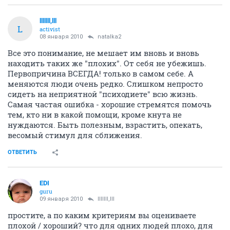
lllllll,lll
L
activist
08 января 2010
natalka2
Все это понимание, не мешает им вновь и вновь
находить таких же "плохих". От себя не убежишь.
Первопричина ВСЕГДА! только в самом себе. А
меняются люди очень редко. Слишком непросто
сидеть на неприятной "психодиете" всю жизнь.
Самая частая ошибка - хорошие стремятся помочь
тем, кто ни в какой помощи, кроме кнута не
нуждаются. Быть полезным, взрастить, опекать,
весомый стимул для сближения.
ОТВЕТИТЬ
EDI
guru
09 января 2010
lllllll,lll
простите, а по каким критериям вы оцениваете
плохой / хороший? что для одних людей плохо, для