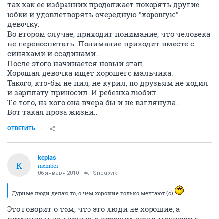
так как ее избранник продолжает покорять другие
юбки и удовлетворять очередную "хорошую"
девочку.
Во втором случае, приходит понимание, что человека
не перевоспитать. Понимание приходит вместе с
синяками и ссадинами..
После этого начинается новый этап.
Хорошая девочка ищет хорошего мальчика.
Такого, кто-бы не пил, не курил, по друзьям не ходил
и зарплату приносил. И ребенка любил.
Т.е.того, на кого она вчера бы и не взглянула..
Вот такая проза жизни..
ОТВЕТИТЬ
koplas
K
member
06 января 2010
Snegovik
Дурные люди делаю то, о чем хорошие только мечтают (с)
Это говорит о том, что это люди не хорошие, а
потенциально дурные, а хорошие люди мечтают о