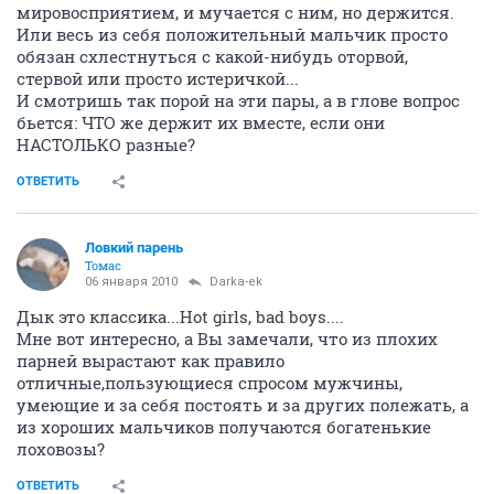
мировосприятием, и мучается с ним, но держится.
Или весь из себя положительный мальчик просто
обязан схлестнуться с какой-нибудь оторвой,
стервой или просто истеричкой...
И смотришь так порой на эти пары, а в глове вопрос
бьется: ЧТО же держит их вместе, если они
НАСТОЛЬКО разные?
ОТВЕТИТЬ
Ловкий парень
Томас
06 января 2010
Darka-ek
Дык это классика...Hot girls, bad boys....
Мне вот интересно, а Вы замечали, что из плохих
парней вырастают как правило
отличные,пользующиеся спросом мужчины,
умеющие и за себя постоять и за других полежать, а
из хороших мальчиков получаются богатенькие
лоховозы?
ОТВЕТИТЬ