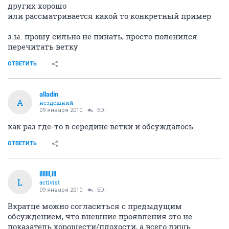
других хорошо
или рассматривается какой то конкретный пример
з.ы. прошу сильно не пинать, просто поленился
перечитать ветку
ОТВЕТИТЬ
alladin
A
нездешний
09 января 2010
EDI
как раз где-то в середине ветки и обсуждалось
ОТВЕТИТЬ
lllllll,lll
L
activist
09 января 2010
EDI
Вкратце можно согласиться с предыдущим
обсуждением, что внешние проявления это не
показатель хорошести/плохости, а всего лишь