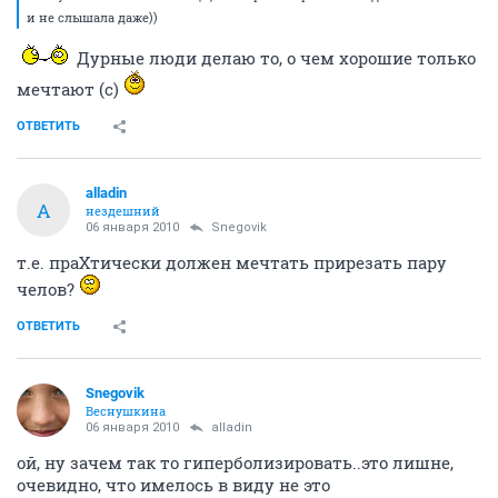
и не слышала даже))
Дурные люди делаю то, о чем хорошие только
мечтают (с)
ОТВЕТИТЬ
alladin
A
нездешний
06 января 2010
Snegovik
т.е. праХтически должен мечтать прирезать пару
челов?
ОТВЕТИТЬ
Snegovik
Веснушкина
06 января 2010
alladin
ой, ну зачем так то гиперболизировать..это лишне,
очевидно, что имелось в виду не это