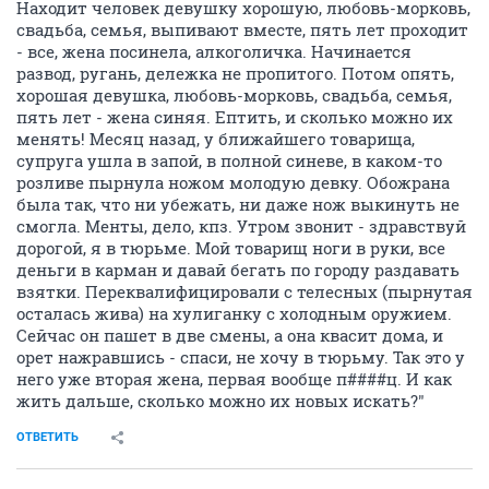
Находит человек девушку хорошую, любовь-морковь,
свадьба, семья, выпивают вместе, пять лет проходит
- все, жена посинела, алкоголичка. Начинается
развод, ругань, дележка не пропитого. Потом опять,
хорошая девушка, любовь-морковь, свадьба, семья,
пять лет - жена синяя. Ептить, и сколько можно их
менять! Месяц назад, у ближайшего товарища,
супруга ушла в запой, в полной синеве, в каком-то
розливе пырнула ножом молодую девку. Обожрана
была так, что ни убежать, ни даже нож выкинуть не
смогла. Менты, дело, кпз. Утром звонит - здравствуй
дорогой, я в тюрьме. Мой товарищ ноги в руки, все
деньги в карман и давай бегать по городу раздавать
взятки. Переквалифицировали с телесных (пырнутая
осталась жива) на хулиганку с холодным оружием.
Сейчас он пашет в две смены, а она квасит дома, и
орет нажравшись - спаси, не хочу в тюрьму. Так это у
него уже вторая жена, первая вообще п####ц. И как
жить дальше, сколько можно их новых искать?"
ОТВЕТИТЬ