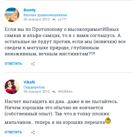
Bounty
Вполне уравнобешенная
06 января 2010
ja777
Если вы по Протопопову о высокоприматИВных
самках и альфа-самцах, то я с вами соглашусь. А
остальные не будут против, если мы (новички) все
сведем к матушке природе, глубинным
неизживным, вечным инстинктам?!?!
ОТВЕТИТЬ
VikaRi
Сюрдерелла
06 января 2010
WildMan
Насчет вытащить из дна...даже и не пытайтесь.
Ничем хорошим это обычно не кончается
(собственный опыт). Так что в топку плохих
мальчиков...теперь я на хороших перешла
ОТВЕТИТЬ