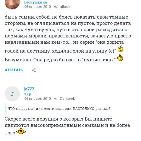
Веснушкина
06 января 2010
alladin
быть самим собой, не боясь показать свои темные
стороны, не оглядываться на пустое, просто делать
так, как чувствуешь, пусть это порой расходится с
нормами морали, нравственности, зачастую просто
навязанными нам кем-то... из серии "она ходила
голой на лестницу, ходила голой на улицу (с)"
Безуменка. Она редко бывает в "пушистиках"
ОТВЕТИТЬ
ja777
J
v.i.p.
06 января 2010
Darka-ek
ЧТО же держит их вместе, если они НАСТОЛЬКО разные?
Скорее всего девушки о которыз Вы пишите
являются высокоприматными самками и не более
того