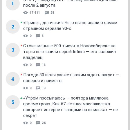
1
после 2 августа
17 411
28
«Привет, детишки!» Чего вы не знали о самом
2
страшном сериале 90-х
0
3
Стоит меньше 500 тысяч: в Новосибирске на
3
торги выставили серый Infiniti — его заложил
владелец
0
13
Погода 30 июля укажет, каким ждать август —
4
поверья и приметы
0
13
«Утром просыпаюсь — полтора миллиона
5
просмотров». Как 67-летняя массажистка
покоряет интернет танцами на шпильках — ее
секрет
0
26