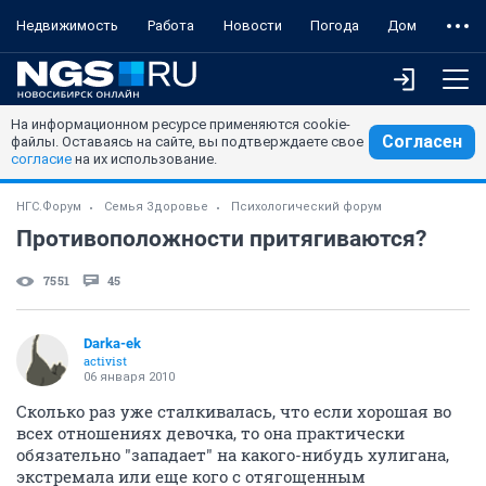
Недвижимость
Работа
Новости
Погода
Дом
На информационном ресурсе применяются cookie-
Согласен
файлы. Оставаясь на сайте, вы подтверждаете свое
согласие
на их использование.
НГС.Форум
Семья Здоровье
Психологический форум
Противоположности притягиваются?
7551
45
Darka-ek
activist
06 января 2010
Сколько раз уже сталкивалась, что если хорошая во
всех отношениях девочка, то она практически
обязательно "западает" на какого-нибудь хулигана,
экстремала или еще кого с отягощенным