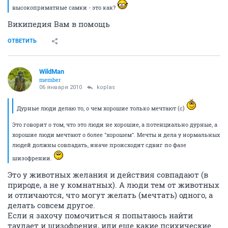
высокоприматные самки - это как?
Википедия Вам в помощь
ОТВЕТИТЬ
WildMan
member
06 января 2010
koplas
Дурные люди делаю то, о чем хорошие только мечтают (с)
Это говорит о том, что это люди не хорошие, а потенциально дурные, а
хорошие люди мечтают о более "хорошем". Мечты и дела у нормальных
людей должны совпадать, иначе происходит сдвиг по фазе
шизофрении.
Это у животных желания и действия совпадают (в
природе, а не у комнатных). А люди тем от животных
и отличаются, что могут желать (мечтать) одного, а
делать совсем другое.
Если я захочу помочиться я попытаюсь найти
таулает и шизофрения, или еще какие психические