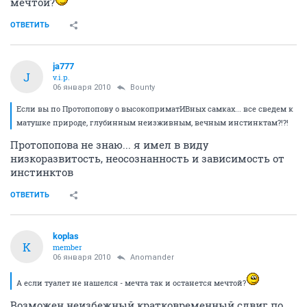
мечтой?
ОТВЕТИТЬ
ja777
J
v.i.p.
06 января 2010
Bounty
Если вы по Протопопову о высокоприматИВных самках... все сведем к
матушке природе, глубинным неизживным, вечным инстинктам?!?!
Протопопова не знаю... я имел в виду
низкоразвитость, неосознанность и зависимость от
инстинктов
ОТВЕТИТЬ
koplas
K
member
06 января 2010
Anomander
А если туалет не нашелся - мечта так и останется мечтой?
Возможен неизбежный кратковременный сдвиг по