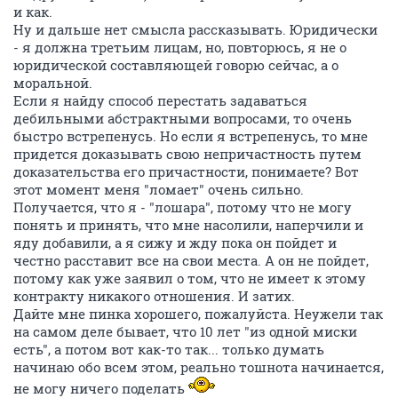
и как.
Ну и дальше нет смысла рассказывать. Юридически
- я должна третьим лицам, но, повторюсь, я не о
юридической составляющей говорю сейчас, а о
моральной.
Если я найду способ перестать задаваться
дебильными абстрактными вопросами, то очень
быстро встрепенусь. Но если я встрепенусь, то мне
придется доказывать свою непричастность путем
доказательства его причастности, понимаете? Вот
этот момент меня "ломает" очень сильно.
Получается, что я - "лошара", потому что не могу
понять и принять, что мне насолили, наперчили и
яду добавили, а я сижу и жду пока он пойдет и
честно расставит все на свои места. А он не пойдет,
потому как уже заявил о том, что не имеет к этому
контракту никакого отношения. И затих.
Дайте мне пинка хорошего, пожалуйста. Неужели так
на самом деле бывает, что 10 лет "из одной миски
есть", а потом вот как-то так... только думать
начинаю обо всем этом, реально тошнота начинается,
не могу ничего поделать