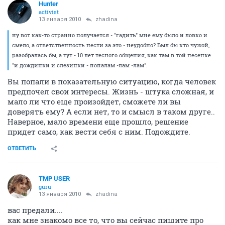
Hunter
activist
13 января 2010
zhadina
ну вот как-то странно получается - "гадить" мне ему было и ловко и
смело, а ответственность нести за это - неудобно? Был бы кто чужой,
разобралась бы, а тут - 10 лет тесного общения, как там в той песенке
"и дождинки и слезинки - попалам -лам -лам".
Вы попали в показательную ситуацию, когда человек
предпочел свои интересы. Жизнь - штука сложная, и
мало ли что еще произойдет, сможете ли вы
доверять ему? А если нет, то и смысл в таком друге..
Наверное, мало времени еще прошло, решение
придет само, как вести себя с ним. Подождите.
ОТВЕТИТЬ
TMP USER
guru
13 января 2010
zhadina
вас предали....
как мне знакомо все то, что вы сейчас пишите про