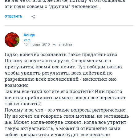
не легче от этого, не легче, потому что я общалась
эти годы совсем с "другим" человеком...
ОТВЕТИТЬ
Rouge
v.i.p.
13 января 2010
zhadina
Гадко, конечно осознавать такое предательство.
Потому и опускаются руки. Со временем это
притупится, время все лечит. Тут вобщем важно,
чтобы увидеть результаты всех действий по
разрешению всех последсивий - насколько оно
возможно.
Так вы все-таки хотите его простить? Или просто
хочется приблизить момент, когда все перестанет
так волновать?
Почему и за что - это такие вопросы риторические.
Ну не хочет он говорить свои мотивы, не заставишь
же. Может когда-нибудь скажет, когда все утратит
такую актуальность, а может и отношения сами
собой прекратятся и уже будет все неважно.