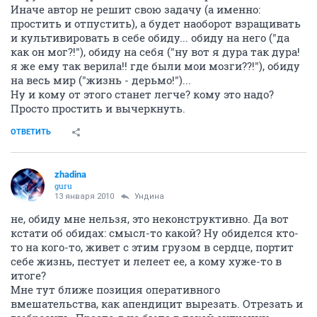
Иначе автор не решит свою задачу (а именно:
простить и отпустить), а будет наоборот взращивать
и культивировать в себе обиду... обиду на него ("да
как он мог?!"), обиду на себя ("ну вот я дура так дура!
я же ему так верила!! где были мои мозги??!"), обиду
на весь мир ("жизнь - дерьмо!")...
Ну и кому от этого станет легче? кому это надо?
Просто простить и вычеркнуть.
ОТВЕТИТЬ
zhadina
guru
13 января 2010
Ундина
не, обиду мне нельзя, это неконструктивно. Да вот
кстати об обидах: смысл-то какой? Ну обиделся кто-
то на кого-то, живет с этим грузом в сердце, портит
себе жизнь, пестует и лелеет ее, а кому хуже-то в
итоге?
Мне тут ближе позиция оперативного
вмешательства, как апендицит вырезать. Отрезать и