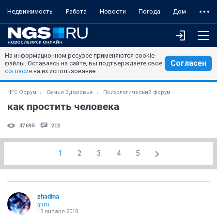
Недвижимость
Работа
Новости
Погода
Дом
На информационном ресурсе применяются cookie-
Согласен
файлы. Оставаясь на сайте, вы подтверждаете свое
согласие
на их использование.
НГС.Форум
Семья Здоровье
Психологический форум
как простить человека
47695
212
1
2
3
4
5
zhadina
guru
13 января 2010