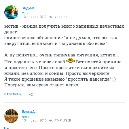
Ундина
v.i.p.
13 января 2010
zhadina
мотив - жажда получить много халявных нечестных
денег.
единственное объяснение "я не думал, что все так
закрутится, всплывет и ты узнаешь обо всем".
__________________________________________
А, ну понятно... очень типичная ситуация, кстати...
Что поделать: человек слаб
Вот по этой причине
и простите его. Просто простите и вычеркните из
жизни. Без злобы и обиды. Просто вычеркните.
Я такое прощение называю "простить навсегда" : )
Поверьте, вам сразу станет легко.
ОТВЕТИТЬ
ЕленаА
guru
13 января 2010
TMP USER