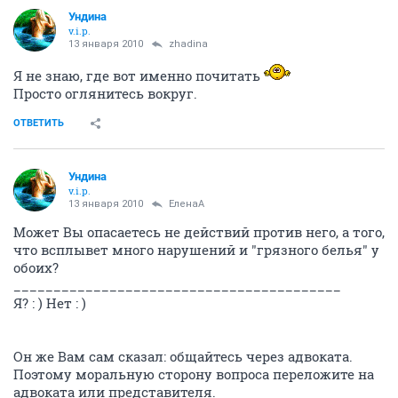
Ундина
v.i.p.
13 января 2010
zhadina
Я не знаю, где вот именно почитать
Просто оглянитесь вокруг.
ОТВЕТИТЬ
Ундина
v.i.p.
13 января 2010
ЕленаА
Может Вы опасаетесь не действий против него, а того,
что всплывет много нарушений и "грязного белья" у
обоих?
_________________________________________
Я? : ) Нет : )
Он же Вам сам сказал: общайтесь через адвоката.
Поэтому моральную сторону вопроса переложите на
адвоката или представителя.