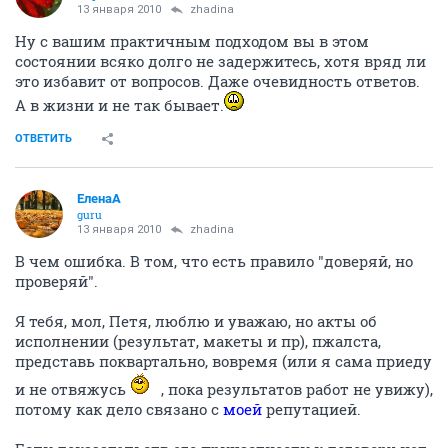
13 января 2010
zhadina
Ну с вашим практичным подходом вы в этом
состоянии всяко долго не задержитесь, хотя вряд ли
это избавит от вопросов. Даже очевидность ответов.
А в жизни и не так бывает.
ОТВЕТИТЬ
ЕленаА
guru
13 января 2010
zhadina
В чем ошибка. В том, что есть правило "доверяй, но
проверяй".
Я тебя, мол, Петя, люблю и уважаю, но акты об
исполнении (результат, макеты и пр), пжалста,
представь поквартально, вовремя (или я сама приеду
и не отвяжусь
, пока результатов работ не увижу),
потому как дело связано с
моей
репутацией.