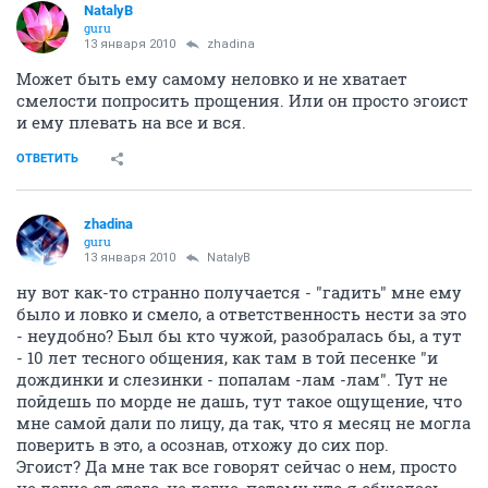
NatalyB
guru
13 января 2010
zhadina
Может быть ему самому неловко и не хватает
смелости попросить прощения. Или он просто эгоист
и ему плевать на все и вся.
ОТВЕТИТЬ
zhadina
guru
13 января 2010
NatalyB
ну вот как-то странно получается - "гадить" мне ему
было и ловко и смело, а ответственность нести за это
- неудобно? Был бы кто чужой, разобралась бы, а тут
- 10 лет тесного общения, как там в той песенке "и
дождинки и слезинки - попалам -лам -лам". Тут не
пойдешь по морде не дашь, тут такое ощущение, что
мне самой дали по лицу, да так, что я месяц не могла
поверить в это, а осознав, отхожу до сих пор.
Эгоист? Да мне так все говорят сейчас о нем, просто