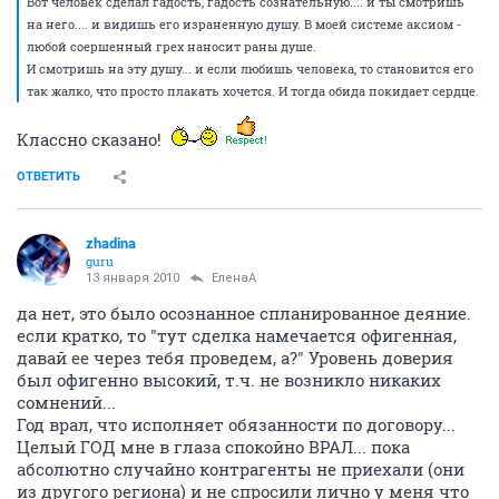
Вот человек сделал гадость, гадость сознательную.... и ты смотришь
на него.... и видишь его израненную душу. В моей системе аксиом -
любой соершенный грех наносит раны душе.
И смотришь на эту душу... и если любишь человека, то становится его
так жалко, что просто плакать хочется. И тогда обида покидает сердце.
Классно сказано!
ОТВЕТИТЬ
zhadina
guru
13 января 2010
ЕленаА
да нет, это было осознанное спланированное деяние.
если кратко, то "тут сделка намечается офигенная,
давай ее через тебя проведем, а?" Уровень доверия
был офигенно высокий, т.ч. не возникло никаких
сомнений...
Год врал, что исполняет обязанности по договору...
Целый ГОД мне в глаза спокойно ВРАЛ... пока
абсолютно случайно контрагенты не приехали (они
из другого региона) и не спросили лично у меня что