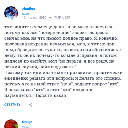
zhadina
guru
13 января 2010
TMP USER
тут видите в чем еще дело - а не могу отвлечься,
потому как все "потерпевшие" задают вопросы
сейчас мне, на что имеют полное право. Я, конечно,
пробовала искренне изумиться, мол, я тут не при
чем, обращайтесь туда-то, но когда они обратились к
нему, то он их почему-то ко мне отправил, в потом
написал по емэйлу, мол "не парься, я все решу, на
всякий случай, найми адвоката".
Поэтому так или иначе мне приходится практически
ежедневно решать эти вопросы и делать это сложно,
потому что на мой ответ "не я", задают вопрос "кто".
Я показываю "кто", а этот "кто" искренне
изумляется... Гадость какая.
ОТВЕТИТЬ
Rouge
v.i.p.