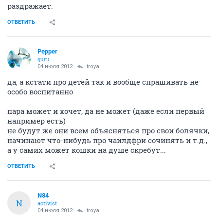
раздражает.
ОТВЕТИТЬ
Pepper
guru
04 июля 2012
troya
да, а кстати про детей так и вообще спрашивать не
особо воспитанно
пара может и хочет, да не может (даже если первый
например есть)
не будут же они всем объясняться про свои болячки,
начинают что-нибудь про чайлдфри сочинять и т.д.,
а у самих может кошки на душе скребут...
ОТВЕТИТЬ
N84
N
activist
04 июля 2012
troya