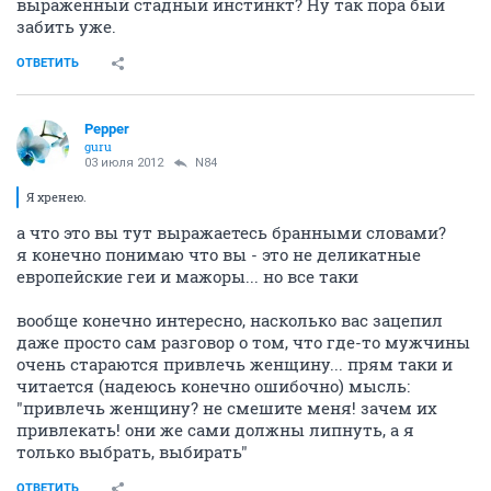
выраженный стадный инстинкт? Ну так пора быи
забить уже.
ОТВЕТИТЬ
Pepper
guru
03 июля 2012
N84
Я хренею.
а что это вы тут выражаетесь бранными словами?
я конечно понимаю что вы - это не деликатные
европейские геи и мажоры... но все таки
вообще конечно интересно, насколько вас зацепил
даже просто сам разговор о том, что где-то мужчины
очень стараются привлечь женщину... прям таки и
читается (надеюсь конечно ошибочно) мысль:
"привлечь женщину? не смешите меня! зачем их
привлекать! они же сами должны липнуть, а я
только выбрать, выбирать"
ОТВЕТИТЬ