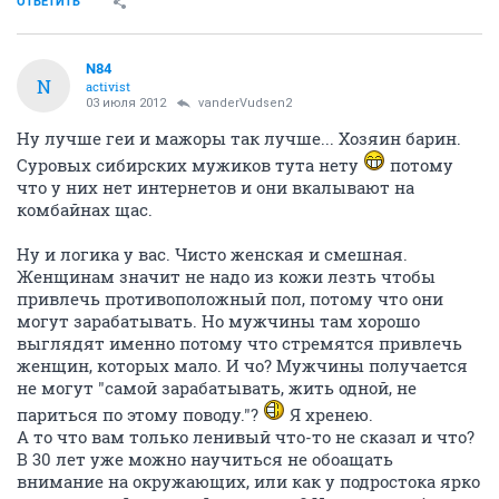
ОТВЕТИТЬ
N84
N
activist
03 июля 2012
vanderVudsen2
Ну лучше геи и мажоры так лучше... Хозяин барин.
Суровых сибирских мужиков тута нету
потому
что у них нет интернетов и они вкалывают на
комбайнах щас.
Ну и логика у вас. Чисто женская и смешная.
Женщинам значит не надо из кожи лезть чтобы
привлечь противоположный пол, потому что они
могут зарабатывать. Но мужчины там хорошо
выглядят именно потому что стремятся привлечь
женщин, которых мало. И чо? Мужчины получается
не могут "самой зарабатывать, жить одной, не
париться по этому поводу."?
Я хренею.
А то что вам только ленивый что-то не сказал и что?
В 30 лет уже можно научиться не обоащать
внимание на окружающих, или как у подростока ярко