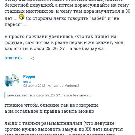
бездетной девушкой, а потом порассуждайте на тему
стадных инстинктов, и чему там пора научиться в 30
лет....
Со стороны легко говорить "забей" и "не
парься"....
Я просто по жизни убедилась -кто так пишет на
форуме , сам потом в реале первый же скажет, мол
как это ты в свои 25..26..27... а все без мужа...
ОТВЕТИТЬ
Pepper
guru
03 июля 2012
vanderVudsen2
мол как это ты в свои 25..26..27... а все без мужа...
главное чтобы близкие так не говорили
а на остальное и правда забить можно
люди с такими размышлениями (что девушке
срочно нужно выходить замуж до ХХ лет) кажутся