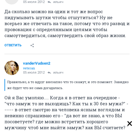
05 июля 2012
ильич
Да сколько можно на один и тот же вопрос
пидумывать шутки чтобы отшутиться? Ну не
всерьез же отвечать на такое, потому что это развод и
провокация с определнными целями чтобы
самоутвердиться, самоутвердить свой образ жизни.
ОТВЕТИТЬ
vanderVudsen2
veteran
05 июля 2012
ильич
Правильно, а то вдруг внезапно что то скажут, и это поможет. Завидно
же будет что не сама догадалась.
Ой я Вас умоляю.... Когда я в ответ на очередное -
"что замуж то не выходищь? Как ты к 30 без мужа?" -
----- в ответ смотрю на человека ясным взглядом и
невинно спрашиваю его - "да вот не знаю, а что ВЫ
посоветуете? где можно встретить хорошего
мужчину чтоб мне выйти замуж? как ВЫ считаете? "