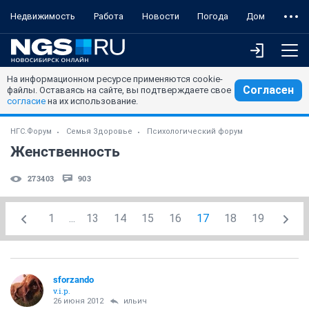
Недвижимость
Работа
Новости
Погода
Дом
На информационном ресурсе применяются cookie-
Согласен
файлы. Оставаясь на сайте, вы подтверждаете свое
согласие
на их использование.
НГС.Форум
Семья Здоровье
Психологический форум
Женственность
273403
903
1
...
13
14
15
16
17
18
19
sforzando
v.i.p.
26 июня 2012
ильич