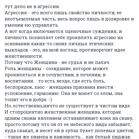
тут дело не в агрессии.
Агрессия - это всего лишь свойство личности, ее
неотъемлемая часть, весь вопрос лишь в дозировке и
умении ею управлять.
А вот когда включаются оценочные суждения, и
личность позволяет себе проявлять агрессию на
основании каких-то своих личных этических
выкладок - это, на мой взгляд, противоречит идее
женственности.
Потому что Женщина - не судья и не палач.
Роль женщины - созидание, которое может
проявляться и в сочувствии, в лечении, в
воспитании... то есть везде, где есть боль,
беспорядок, хаос - женщина призвана внести
успокоение, гармонию. Она не воюет со злом, она
топит его в добре :-)
Но, естественно,ничто не существует в чистом виде.
И стопроцентно женственная женщина, которая
одним своим явлением останавливает коня на скаку,
просто потому что он от ее небесного вида забывает,
куда скакал, и несет ей в зубах букет полевых цветов,
- такая же химера и кажимость... как белый пиджак