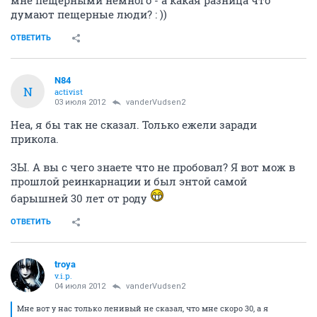
мне пещерными немного - а какая разница что
думают пещерные люди? : ))
ОТВЕТИТЬ
N84
N
activist
03 июля 2012
vanderVudsen2
Неа, я бы так не сказал. Только ежели заради
прикола.
ЗЫ. А вы с чего знаете что не пробовал? Я вот мож в
прошлой реинкарнации и был энтой самой
барышней 30 лет от роду
ОТВЕТИТЬ
troya
v.i.p.
04 июля 2012
vanderVudsen2
Мне вот у нас только ленивый не сказал, что мне скоро 30, а я