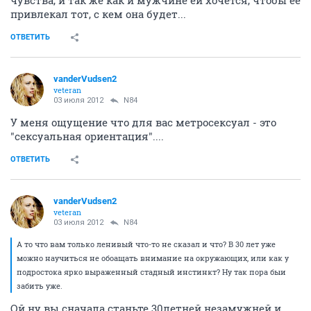
чувства, и так же как и мужчине ей хочется, чтобы ее
привлекал тот, с кем она будет...
ОТВЕТИТЬ
vanderVudsen2
veteran
03 июля 2012
N84
У меня ощущение что для вас метросексуал - это
"сексуальная ориентация"....
ОТВЕТИТЬ
vanderVudsen2
veteran
03 июля 2012
N84
А то что вам только ленивый что-то не сказал и что? В 30 лет уже
можно научиться не обоащать внимание на окружающих, или как у
подростока ярко выраженный стадный инстинкт? Ну так пора быи
забить уже.
Ой ну вы сначала станьте 30летней незамужней и