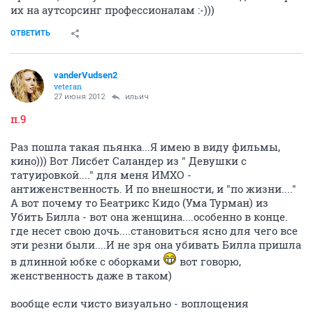
их на аутсорсинг профессионалам :-)))
ОТВЕТИТЬ
vanderVudsen2
veteran
27 июня 2012
ильич
п.9
Раз пошла такая пьянка...Я имею в виду фильмы,
кино))) Вот Лисбет Саландер из " Девушки с
татуировкой...." для меня ИМХО -
антиженственность. И по внешности, и "по жизни...."
А вот почему то Беатрикс Кидо (Ума Турман) из
Убить Билла - вот она женщина....особенно в конце.
где несет свою дочь....становиться ясно для чего все
эти резни были....И не зря она убивать Билла пришла
в длинной юбке с оборками
вот говорю,
женственность даже в таком)
вообще если чисто визуально - воплощения