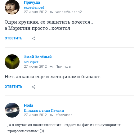
Причуда
experienced
27 июня 2012
vanderVudsen2
Одри хрупкая, ее защитить хочется..
а Мэрилин просто ..хочется
ОТВЕТИТЬ
Змей Зелёный
old viper
27 июня 2012
Причуда
Нет, алкаши еще и женщинами бывают.
ОТВЕТИТЬ
Hoda
Княжья птица Паулин
27 июня 2012
sforzando
, а в случае их возникновения - отдает на фиг их на аутсорсинг
профессионалам :-)))