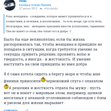
Hoda
Княжья птица Паулин
27 июня 2012
sforzando
Роль женщины - созидание, которое может проявляться и в
сочувствии, в лечении, в воспитании... то есть везде, где есть боль,
беспорядок, хаос - женщина призвана внести успокоение, гармонию.
Она не воюет со злом, она топит его в добре :-)
Было бы еще великолепно, если бы жизнь
распоряжалась так, чтобы женщина в принципе не
попадала в ситуации, когда требуется умение за
секунды принять решение, проявить волю и
твердость, а иногда - и жестокость. И умение
наступить на свои принципы во имя добра.
Я б сама хотела сидеть а берегу моря и чтобы мне
финики приносили
чернокожий слуга с опахалом
А решения и жесткость отдала бы мужу - пусть
вот он и воюет с мировым злом, например, щенков
месячных у алкашей-уголовников-собакоедов с боем
и риском для жизни вырывает.
ОТВЕТИТЬ