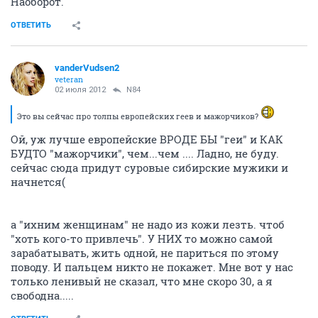
Наоборот.
ОТВЕТИТЬ
vanderVudsen2
veteran
02 июля 2012
N84
Это вы сейчас про толпы европейских геев и мажорчиков?
Ой, уж лучше европейские ВРОДЕ БЫ "геи" и КАК
БУДТО "мажорчики", чем...чем .... Ладно, не буду.
сейчас сюда придут суровые сибирские мужики и
начнется(
а "ихним женщинам" не надо из кожи лезть. чтоб
"хоть кого-то привлечь". У НИХ то можно самой
зарабатывать, жить одной, не париться по этому
поводу. И пальцем никто не покажет. Мне вот у нас
только ленивый не сказал, что мне скоро 30, а я
свободна.....